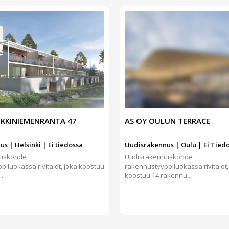
KKINIEMENRANTA 47
AS OY OULUN TERRACE
s | Helsinki | Ei tiedossa
Uudisrakennus | Oulu | Ei Tied
nuskohde
Uudisrakennuskohde
iluokassa rivitalot, joka koostuu
rakennustyyppiluokassa rivitalot
..
koostuu 14 rakennu...