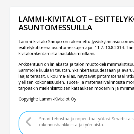
LAMMI-KIVITALOT – ESITTELY
ASUNTOMESSUILLA
Lammi-kivitalo Sampo on rakennettu Jyväskylän asuntomess
esittelykohteena asuntomessujen ajan 11.7.-10.8.2014. Tämä
kivitalorakentamista laadukkaimmillaan.
Arkkitehtuuri on linjakasta ja talon muotokieli minimalisti
Sammolle kuulaan taustan. ​ Yksinkertaisuudessaan ja avaruu
laajat terassit, ulkouima-allas, näyttävät pintamateriaalirat
ylellisen kokonaisuuden. Tuote- ja materiaalivalinnoista mon
tarjoaakin mielenkiintoisen katsauksen moderniin ja minima
Copyright: Lammi-Kivitalot Oy
Smart tehostaa ja nopeuttaa työtäsi. Smartista 
rakennushankkeista ja työmaista.