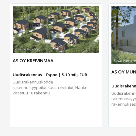
AS OY KREIVINMAA
AS OY MUN
Uudisrakennus | Espoo | 5-10 milj. EUR
Uudisrakennuskohde
Uudisrakennu
rakennustyyppiluokassa rivitalot, Hanke
koostuu 16 rakennu...
Uudisraken
rakennustyypp
rakennukses.