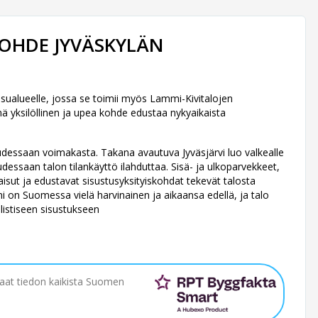
KOHDE JYVÄSKYLÄN
ualueelle, jossa se toimii myös Lammi-Kivitalojen
 yksilöllinen ja upea kohde edustaa nykyaikaista
suudessaan voimakasta. Takana avautuva Jyväsjärvi luo valkealle
dessaan talon tilankäyttö ilahduttaa. Sisä- ja ulkoparvekkeet,
kaisut ja edustavat sisustusyksityiskohdat tekevät talosta
i on Suomessa vielä harvinainen ja aikaansa edellä, ja talo
listiseen sisustukseen
saat tiedon kaikista Suomen