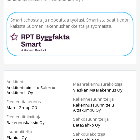
Smart tehostaa ja nopeuttaa työtäsi. Smartista saat tiedon
kaikista Suomen rakennushankkeista ja työmaista.
Arkkitehti
Maanrakennusurakoitsija
Arkkitehtitoimisto Salerno
Vieskan Maarakennus Oy
Arkkitehdit Oy
Rakennesuunnittelija
Elementtiasennus
Rakennussuunnittelu
Marel Grupp Oü
Aittakumpu Oy
Elementtitoimittaja
Sähkösuunnittelija
Rakennuskaksio Oy
BetaSähkö Oy
I-suunnittelija
Sähköurakoitsija
Planius Oy
BetaSähkö Oy