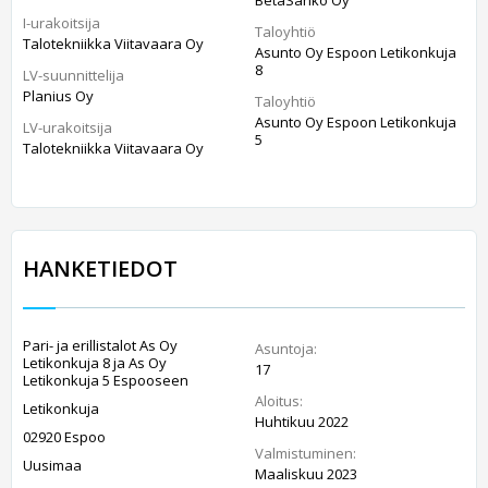
I-urakoitsija
Taloyhtiö
Talotekniikka Viitavaara Oy
Asunto Oy Espoon Letikonkuja
8
LV-suunnittelija
Planius Oy
Taloyhtiö
Asunto Oy Espoon Letikonkuja
LV-urakoitsija
5
Talotekniikka Viitavaara Oy
HANKETIEDOT
Pari- ja erillistalot As Oy
Asuntoja:
Letikonkuja 8 ja As Oy
17
Letikonkuja 5 Espooseen
Aloitus:
Letikonkuja
Huhtikuu 2022
02920 Espoo
Valmistuminen:
Uusimaa
Maaliskuu 2023