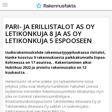
PARI- JA ERILLISTALOT AS OY
LETIKONKUJA 8 JA AS OY
LETIKONKUJA 5 ESPOOSEEN
Uudisrakennuskohde rakennustyyppiluokassa rivitalot,
Hanke koostuu 9 rakennuksesta paikkakunnalla Espoo.
Kohteessa on 17 asuntoa, .
Rakentaminen alkoi
Huhtikuu 2022 ja arvioitu rakennusaika on 12
kuukautta. .
Hankemuoto oli oma urakka. Jos tarkastelemme toisia
yrityksiä jotka ovat liitettynä hankkeisiin FaktaNet Livessä
löydämme esimerkiksi Rakennussuunnittelu Aittakumpu Oy:n
joka on toiminut rakennesuunnittelijana. ,
ilmastointiurakoitsijana toimi Talotekniikka Viitavaara Oy ja
Talotekniikka Viitavaara Oy valittiin LV-urakoitsijaksi .
Sähköasennukset teki BetaSähkö Oy .