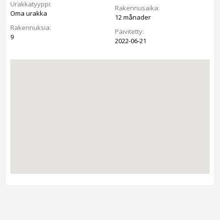
Urakkatyyppi:
Rakennusaika:
Oma urakka
12 månader
Rakennuksia:
Päivitetty:
9
2022-06-21