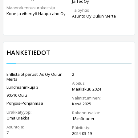
JaiTec Oy
Maanrakennusurakoitsija
Taloyhtiö
Kone-ja vihertyö Haapa-aho Oy
Asunto Oy Oulun Merta
HANKETIEDOT
Erillistalot perust. As Oy Oulun
2
Merta
Aloitus:
Lundmaninkuja 3
Maaliskuu 2024
90510 Oulu
Valmistuminen:
Pohjois-Pohjanmaa
Kesä 2025
Urakkatyyppi:
Rakennusaika:
Oma urakka
18 månader
Asuntoja:
Päivitetty:
7
2024-03-19