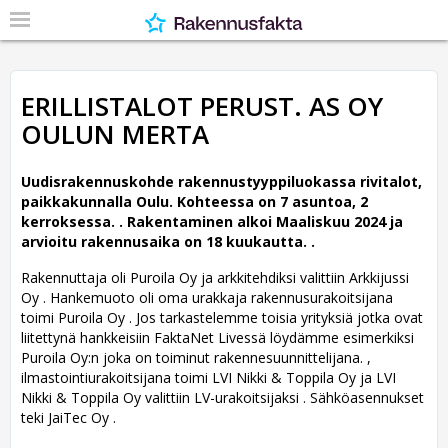
ERILLISTALOT PERUST. AS OY
OULUN MERTA
Uudisrakennuskohde rakennustyyppiluokassa rivitalot,
paikkakunnalla Oulu. Kohteessa on 7 asuntoa, 2
kerroksessa. .
Rakentaminen alkoi Maaliskuu 2024 ja
arvioitu rakennusaika on 18 kuukautta. .
Rakennuttaja oli Puroila Oy ja arkkitehdiksi valittiin Arkkijussi
Oy .
Hankemuoto oli oma urakkaja rakennusurakoitsijana
toimi Puroila Oy . Jos tarkastelemme toisia yrityksiä jotka ovat
liitettynä hankkeisiin FaktaNet Livessä löydämme esimerkiksi
Puroila Oy:n joka on toiminut rakennesuunnittelijana. ,
ilmastointiurakoitsijana toimi LVI Nikki & Toppila Oy ja LVI
Nikki & Toppila Oy valittiin LV-urakoitsijaksi . Sähköasennukset
teki JaiTec Oy .