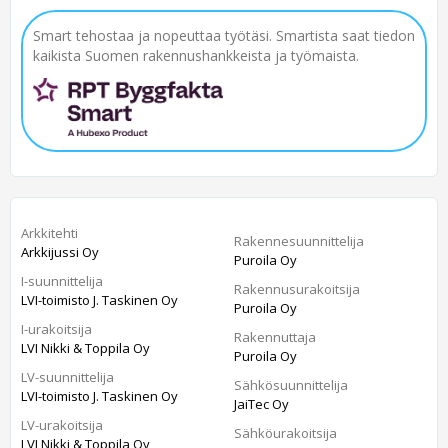
Smart tehostaa ja nopeuttaa työtäsi. Smartista saat tiedon
kaikista Suomen rakennushankkeista ja työmaista.
Arkkitehti
Rakennesuunnittelija
Arkkijussi Oy
Puroila Oy
I-suunnittelija
Rakennusurakoitsija
LVI-toimisto J. Taskinen Oy
Puroila Oy
I-urakoitsija
Rakennuttaja
LVI Nikki & Toppila Oy
Puroila Oy
LV-suunnittelija
Sähkösuunnittelija
LVI-toimisto J. Taskinen Oy
JaiTec Oy
LV-urakoitsija
Sähköurakoitsija
LVI Nikki & Toppila Oy