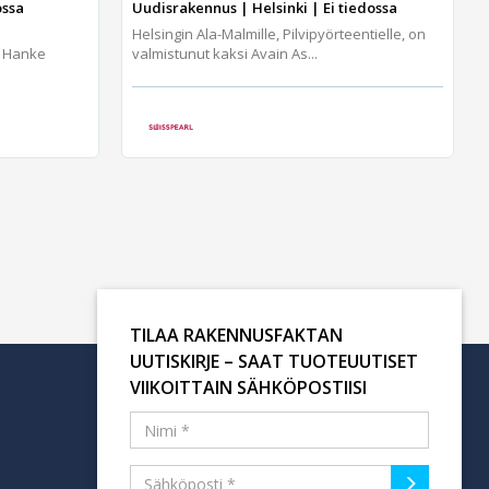
ossa
Uudisrakennus | Helsinki | Ei tiedossa
Helsingin Ala-Malmille, Pilvipyörteentielle, on
, Hanke
valmistunut kaksi Avain As...
TILAA RAKENNUSFAKTAN
UUTISKIRJE – SAAT TUOTEUUTISET
VIIKOITTAIN SÄHKÖPOSTIISI
Tilaa uutiskirje