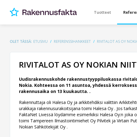
Tuotteet
Refere
OLET TÄSSÄ:
ETUSIVU
REFERENSSIHANKKEET
RIVITALOT AS OY NOKI
RIVITALOT AS OY NOKIAN NII
Uudisrakennuskohde rakennustyyppiluokassa rivital
Nokia. Kohteessa on 11 asuntoa, yhdessä kerroksess
rakennusaika on 13 kuukautta. .
Rakennuttaja oli Halesa Oy ja arkkitehdiksi valittiin Arkkit
urakkaja rakennusurakoitsijana toimi Halesa Oy . Jos tarkaste
FaktaNet Livessä löydämme esimerkiksi Halesa Oy:n joka on 
toimi Tampereen Ilmastointimiehet Oy Pilvitek ja Virtain Putk
Nokian Sähkötekijät Oy .