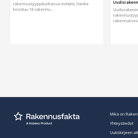
Uudisrakennu
rakennustyyppiluokassa rivitalot, Hanke
koostuu 16 rakennu...
Uudisraken
rakennustyypp
rakennukses.
Mikä on Raken
Yhteystiedot
Uutiskirjeen ai