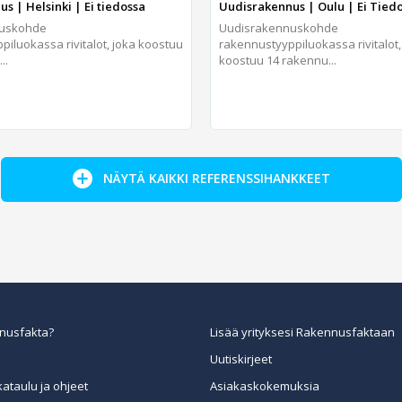
s | Helsinki | Ei tiedossa
Uudisrakennus | Oulu | Ei Tied
nuskohde
Uudisrakennuskohde
iluokassa rivitalot, joka koostuu
rakennustyyppiluokassa rivitalot
..
koostuu 14 rakennu...
NÄYTÄ KAIKKI REFERENSSIHANKKEET
nusfakta?
Lisää yrityksesi Rakennusfaktaan
Uutiskirjeet
kataulu ja ohjeet
Asiakaskokemuksia