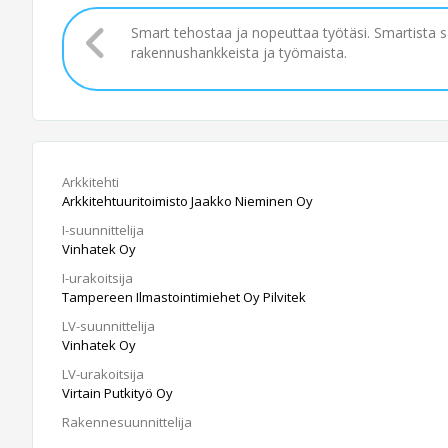
Smart tehostaa ja nopeuttaa työtäsi. Smartista 
rakennushankkeista ja työmaista.
Arkkitehti
Arkkitehtuuritoimisto Jaakko Nieminen Oy
I-suunnittelija
Vinhatek Oy
I-urakoitsija
Tampereen Ilmastointimiehet Oy Pilvitek
LV-suunnittelija
Vinhatek Oy
LV-urakoitsija
Virtain Putkityö Oy
Rakennesuunnittelija