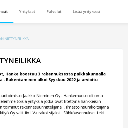
nssit
Yritykset
Palvelut
Lisää yrityksesi
AN NIITTYNEILIKKA
TTYNEILIKKA
ot, Hanke koostuu 3 rakennuksesta paikkakunnalla
a .
Rakentaminen alkoi Syyskuu 2022 ja arvioitu
ehtuuritoimisto Jaakko Nieminen Oy .
Hankemuoto oli oma
lemme toisia yrityksiä jotka ovat liitettynä hankkeisiin
toiminut rakennesuunnittelijana. , ilmastointiurakoitsijana
ityö Oy valittiin LV-urakoitsijaksi . Sähköasennukset teki