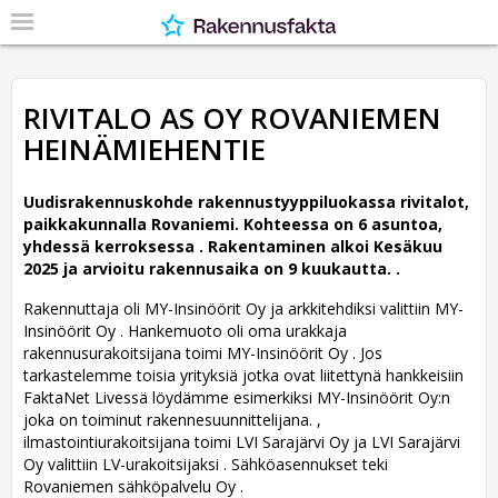
RIVITALO AS OY ROVANIEMEN
HEINÄMIEHENTIE
Uudisrakennuskohde rakennustyyppiluokassa rivitalot,
paikkakunnalla Rovaniemi. Kohteessa on 6 asuntoa,
yhdessä kerroksessa .
Rakentaminen alkoi Kesäkuu
2025 ja arvioitu rakennusaika on 9 kuukautta. .
Rakennuttaja oli MY-Insinöörit Oy ja arkkitehdiksi valittiin MY-
Insinöörit Oy .
Hankemuoto oli oma urakkaja
rakennusurakoitsijana toimi MY-Insinöörit Oy . Jos
tarkastelemme toisia yrityksiä jotka ovat liitettynä hankkeisiin
FaktaNet Livessä löydämme esimerkiksi MY-Insinöörit Oy:n
joka on toiminut rakennesuunnittelijana. ,
ilmastointiurakoitsijana toimi LVI Sarajärvi Oy ja LVI Sarajärvi
Oy valittiin LV-urakoitsijaksi . Sähköasennukset teki
Rovaniemen sähköpalvelu Oy .