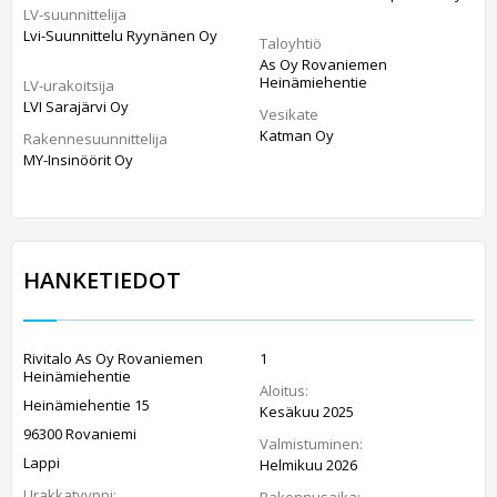
LV-suunnittelija
Lvi-Suunnittelu Ryynänen Oy
Taloyhtiö
As Oy Rovaniemen
Heinämiehentie
LV-urakoitsija
LVI Sarajärvi Oy
Vesikate
Katman Oy
Rakennesuunnittelija
MY-Insinöörit Oy
HANKETIEDOT
Rivitalo As Oy Rovaniemen
1
Heinämiehentie
Aloitus:
Heinämiehentie 15
Kesäkuu 2025
96300 Rovaniemi
Valmistuminen:
Lappi
Helmikuu 2026
Urakkatyyppi:
Rakennusaika: