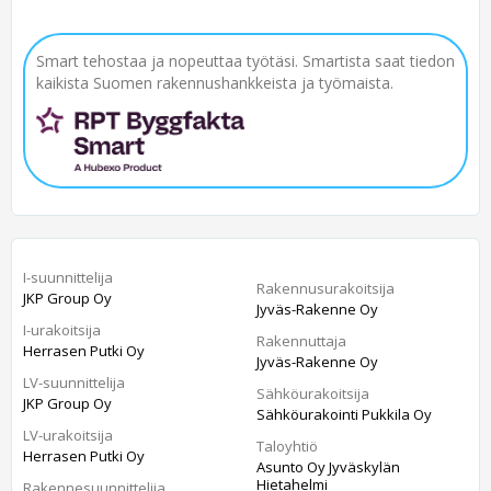
Smart tehostaa ja nopeuttaa työtäsi. Smartista saat tiedon
kaikista Suomen rakennushankkeista ja työmaista.
I-suunnittelija
Rakennusurakoitsija
JKP Group Oy
Jyväs-Rakenne Oy
I-urakoitsija
Rakennuttaja
Herrasen Putki Oy
Jyväs-Rakenne Oy
LV-suunnittelija
Sähköurakoitsija
JKP Group Oy
Sähköurakointi Pukkila Oy
LV-urakoitsija
Taloyhtiö
Herrasen Putki Oy
Asunto Oy Jyväskylän
Hietahelmi
Rakennesuunnittelija