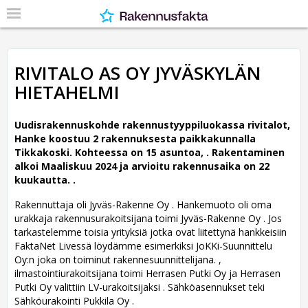
RIVITALO AS OY JYVÄSKYLÄN
HIETAHELMI
Uudisrakennuskohde rakennustyyppiluokassa rivitalot,
Hanke koostuu 2 rakennuksesta paikkakunnalla
Tikkakoski. Kohteessa on 15 asuntoa, .
Rakentaminen
alkoi Maaliskuu 2024 ja arvioitu rakennusaika on 22
kuukautta. .
Rakennuttaja oli Jyväs-Rakenne Oy .
Hankemuoto oli oma
urakkaja rakennusurakoitsijana toimi Jyväs-Rakenne Oy . Jos
tarkastelemme toisia yrityksiä jotka ovat liitettynä hankkeisiin
FaktaNet Livessä löydämme esimerkiksi JoKKi-Suunnittelu
Oy:n joka on toiminut rakennesuunnittelijana. ,
ilmastointiurakoitsijana toimi Herrasen Putki Oy ja Herrasen
Putki Oy valittiin LV-urakoitsijaksi . Sähköasennukset teki
Sähköurakointi Pukkila Oy .