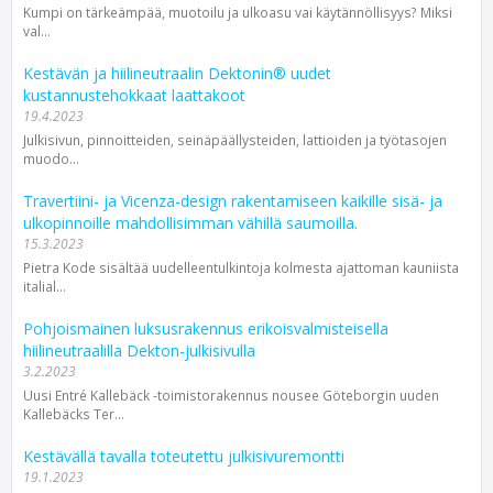
Kumpi on tärkeämpää, muotoilu ja ulko­asu vai käytännöllisyys? Miksi
val...
Kestävän ja hiilineutraalin Dektonin® uudet
kustannustehokkaat laattakoot
19.4.2023
Julkisivun, pinnoitteiden, seinäpäällysteiden, lattioiden ja työtasojen
muodo...
Travertiini- ja Vicenza-design rakentamiseen kaikille sisä- ja
ulkopinnoille mahdollisimman vähillä saumoilla.
15.3.2023
Pietra Kode sisältää uudelleentulkintoja kolmesta ajattoman kauniista
italial...
Pohjoismainen luksusrakennus erikoisvalmisteisella
hiilineutraalilla Dekton-julkisivulla
3.2.2023
Uusi Entré Kallebäck -toimistorakennus nousee Göteborgin uuden
Kallebäcks Ter...
Kestävällä tavalla toteutettu julkisivuremontti
19.1.2023