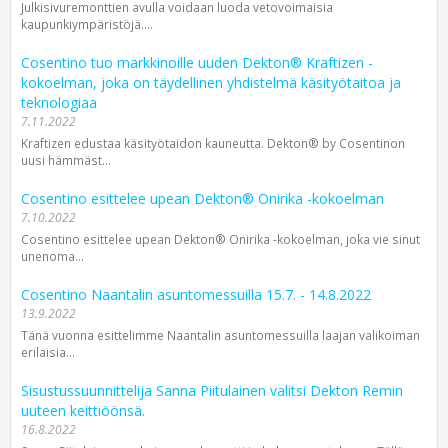
Julkisivuremonttien avulla voidaan luoda vetovoimaisia
kaupunkiympäristöjä....
Cosentino tuo markkinoille uuden Dekton® Kraftizen -
kokoelman, joka on täydellinen yhdistelmä käsityötaitoa ja
teknologiaa
7.11.2022
Kraftizen edustaa käsityötaidon kauneutta. Dekton® by Cosentinon
uusi hämmäst...
Cosentino esittelee upean Dekton® Onirika -kokoelman
7.10.2022
Cosentino esittelee upean Dekton® Onirika -kokoelman, joka vie sinut
unenoma...
Cosentino Naantalin asuntomessuilla 15.7. - 14.8.2022
13.9.2022
Tänä vuonna esittelimme Naantalin asuntomessuilla laajan valikoiman
erilaisia...
Sisustussuunnittelija Sanna Piitulainen valitsi Dekton Remin
uuteen keittiöönsä.
16.8.2022