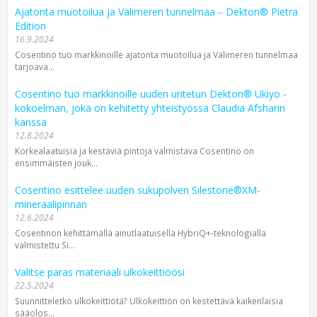
Ajatonta muotoilua ja Välimeren tunnelmaa ‒ Dekton® Pietra
Edition
16.9.2024
Cosentino tuo markkinoille ajatonta muotoilua ja Välimeren tunnelmaa
tarjoava...
Cosentino tuo markkinoille uuden uritetun Dekton® Ukiyo -
kokoelman, joka on kehitetty yhteistyössä Claudia Afsharin
kanssa
12.8.2024
Korkealaatuisia ja kestäviä pintoja valmistava Cosentino on
ensimmäisten jouk...
Cosentino esittelee uuden sukupolven Silestone®XM-
mineraalipinnan
12.6.2024
Cosentinon kehittämällä ainutlaatuisella HybriQ+-teknologialla
valmistettu Si...
Valitse paras materiaali ulkokeittiöösi
22.5.2024
Suunnitteletko ulkokeittiötä? Ulkokeittiön on kestettävä kaikenlaisia
sääolos...