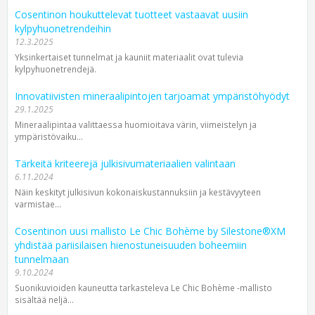
Cosentinon houkuttelevat tuotteet vastaavat uusiin
kylpyhuonetrendeihin
12.3.2025
Yksinkertaiset tunnelmat ja kauniit materiaalit ovat tulevia
kylpyhuonetrendejä.
Innovatiivisten mineraalipintojen tarjoamat ympäristöhyödyt
29.1.2025
Mineraalipintaa valittaessa huomioitava värin, viimeistelyn ja
ympäristövaiku...
Tärkeitä kriteerejä julkisivu­materiaalien valintaan
6.11.2024
Näin keskityt julkisivun kokonais­kustannuksiin ja kestävyyteen
varmistae...
Cosentinon uusi mallisto Le Chic Bohème by Silestone®XM
yhdistää pariisilaisen hienostuneisuuden boheemiin
tunnelmaan
9.10.2024
Suonikuvioiden kauneutta tarkasteleva Le Chic Bohème -mallisto
sisältää neljä...