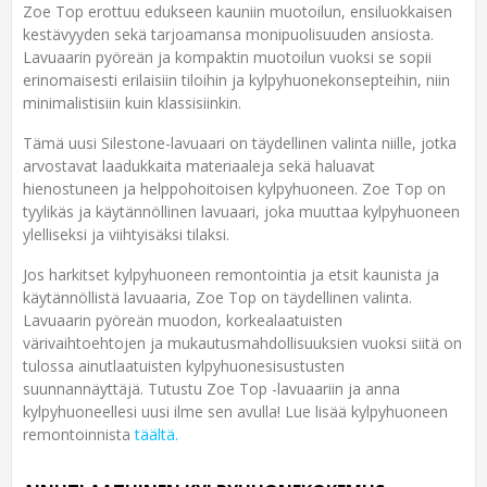
Zoe Top erottuu edukseen kauniin muotoilun, ensiluokkaisen
kestävyyden sekä tarjoamansa monipuolisuuden ansiosta.
Lavuaarin pyöreän ja kompaktin muotoilun vuoksi se sopii
erinomaisesti erilaisiin tiloihin ja kylpyhuonekonsepteihin, niin
minimalistisiin kuin klassisiinkin.
Tämä uusi Silestone-lavuaari on täydellinen valinta niille, jotka
arvostavat laadukkaita materiaaleja sekä haluavat
hienostuneen ja helppohoitoisen kylpyhuoneen. Zoe Top on
tyylikäs ja käytännöllinen lavuaari, joka muuttaa kylpyhuoneen
ylelliseksi ja viihtyisäksi tilaksi.
Jos harkitset kylpyhuoneen remontointia ja etsit kaunista ja
käytännöllistä lavuaaria, Zoe Top on täydellinen valinta.
Lavuaarin pyöreän muodon, korkealaatuisten
värivaihtoehtojen ja mukautusmahdollisuuksien vuoksi siitä on
tulossa ainutlaatuisten kylpyhuonesisustusten
suunnannäyttäjä. Tutustu Zoe Top -lavuaariin ja anna
kylpyhuoneellesi uusi ilme sen avulla! Lue lisää kylpyhuoneen
remontoinnista
täältä.