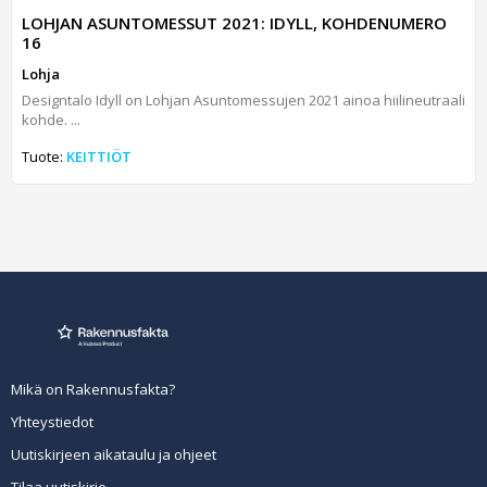
LOHJAN ASUNTOMESSUT 2021: IDYLL, KOHDENUMERO
16
Lohja
Designtalo Idyll on Lohjan Asuntomessujen 2021 ainoa hiilineutraali
kohde. ...
Tuote:
KEITTIÖT
Mikä on Rakennusfakta?
Yhteystiedot
Uutiskirjeen aikataulu ja ohjeet
Tilaa uutiskirje