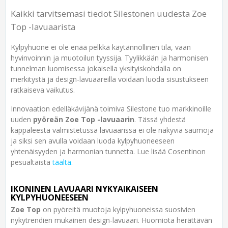
Kaikki tarvitsemasi tiedot Silestonen uudesta Zoe
Top -lavuaarista
Kylpyhuone ei ole enää pelkkä käytännöllinen tila, vaan
hyvinvoinnin ja muotoilun tyyssija. Tyylikkään ja harmonisen
tunnelman luomisessa jokaisella yksityiskohdalla on
merkitystä ja design-lavuaareilla voidaan luoda sisustukseen
ratkaiseva vaikutus.
Innovaation edelläkävijänä toimiva Silestone tuo markkinoille
uuden
pyöreän Zoe Top -lavuaarin
. Tässä yhdestä
kappaleesta valmistetussa lavuaarissa ei ole näkyviä saumoja
ja siksi sen avulla voidaan luoda kylpyhuoneeseen
yhtenäisyyden ja harmonian tunnetta. Lue lisää Cosentinon
pesualtaista
täältä.
IKONINEN LAVUAARI NYKYAIKAISEEN
KYLPYHUONEESEEN
Zoe Top
on pyöreitä muotoja kylpyhuoneissa suosivien
nykytrendien mukainen design-lavuaari. Huomiota herättävän