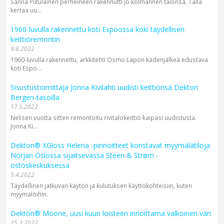
Sanna Piitulainen perheineen rakennutti jo kolmannen talonsa. Tällä
kertaa uu...
1960-luvulla rakennettu koti Espoossa koki täydellisen
keittiöremontin
9.6.2022
1960-luvulla rakennettu, arkkitehti Osmo Lapon kädenjälkeä edustava
koti Espo...
Sisustustoimittaja Jonna Kivilahti uudisti keittiönsä Dekton
Bergen-tasoilla
17.5.2022
Nelisen vuotta sitten remontoitu rivitalokeittiö kaipasi uudistusta.
Jonna Ki...
Dekton® XGloss Helena -pinnoitteet koristavat myymälätiloja
Norjan Oslossa sijaitsevassa Steen & Strøm -
ostoskeskuksessa
5.4.2022
Täydellinen jatkuvan käytön ja kulutuksen käyttökohteisiin, kuten
myymälöihin.
Dekton® Moone, uusi kuun loisteen innoittama valkoinen väri
15.3.2022