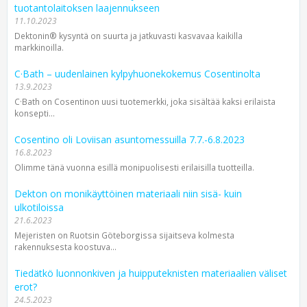
tuotantolaitoksen laajennukseen
11.10.2023
Dektonin® kysyntä on suurta ja jatkuvasti kasvavaa kaikilla
markkinoilla.
C·Bath – uudenlainen kylpyhuonekokemus Cosentinolta
13.9.2023
C·Bath on Cosentinon uusi tuotemerkki, joka sisältää kaksi erilaista
konsepti...
Cosentino oli Loviisan asuntomessuilla 7.7.-6.8.2023
16.8.2023
Olimme tänä vuonna esillä monipuolisesti erilaisilla tuotteilla.
Dekton on monikäyttöinen materiaali niin sisä- kuin
ulkotiloissa
21.6.2023
Mejeristen on Ruotsin Göteborgissa sijaitseva kolmesta
rakennuksesta koostuva...
Tiedätkö luonnonkiven ja huipputeknisten materiaalien väliset
erot?
24.5.2023