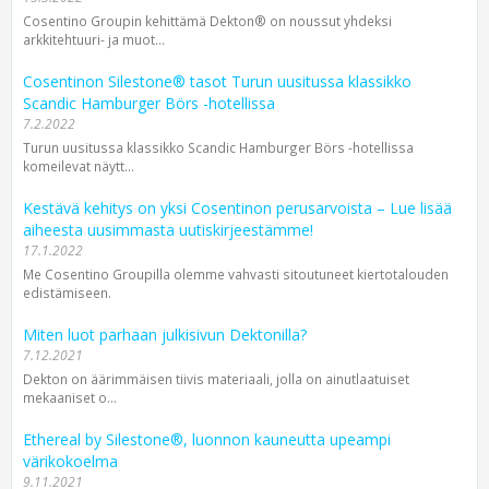
Cosentino Groupin kehittämä Dekton® on noussut yhdeksi
arkkitehtuuri- ja muot...
Cosentinon Silestone® tasot Turun uusitussa klassikko
Scandic Hamburger Börs -hotellissa
7.2.2022
Turun uusitussa klassikko Scandic Hamburger Börs -hotellissa
komeilevat näytt...
Kestävä kehitys on yksi Cosentinon perusarvoista – Lue lisää
aiheesta uusimmasta uutiskirjeestämme!
17.1.2022
Me Cosentino Groupilla olemme vahvasti sitoutuneet kiertotalouden
edistämiseen.
Miten luot parhaan julkisivun Dektonilla?
7.12.2021
Dekton on äärimmäisen tiivis materiaali, jolla on ainutlaatuiset
mekaaniset o...
Ethereal by Silestone®, luonnon kauneutta upeampi
värikokoelma
9.11.2021