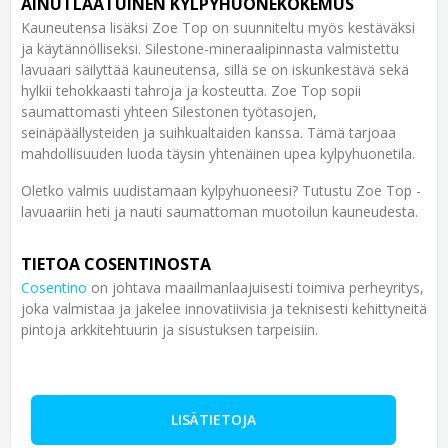
AINUTLAATUINEN KYLPYHUONEKOKEMUS
Kauneutensa lisäksi Zoe Top on suunniteltu myös kestäväksi
ja käytännölliseksi. Silestone-mineraalipinnasta valmistettu
lavuaari säilyttää kauneutensa, sillä se on iskunkestävä sekä
hylkii tehokkaasti tahroja ja kosteutta. Zoe Top sopii
saumattomasti yhteen Silestonen työtasojen,
seinäpäällysteiden ja suihkualtaiden kanssa. Tämä tarjoaa
mahdollisuuden luoda täysin yhtenäinen upea kylpyhuonetila.
Oletko valmis uudistamaan kylpyhuoneesi? Tutustu Zoe Top -
lavuaariin heti ja nauti saumattoman muotoilun kauneudesta.
TIETOA COSENTINOSTA
Cosentino
on johtava maailmanlaajuisesti toimiva perheyritys,
joka valmistaa ja jakelee innovatiivisia ja teknisesti kehittyneitä
pintoja arkkitehtuurin ja sisustuksen tarpeisiin.
LISÄTIETOJA