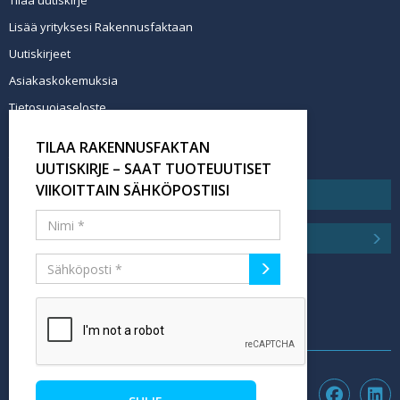
Lisää yrityksesi Rakennusfaktaan
Uutiskirjeet
Asiakaskokemuksia
Tietosuojaseloste
Newsletter info in English
TILAA RAKENNUSFAKTAN
Tilaa uutiskirje
UUTISKIRJE – SAAT TUOTEUUTISET
VIIKOITTAIN SÄHKÖPOSTIISI