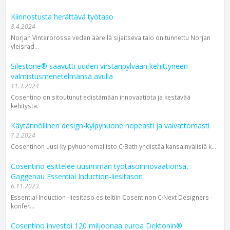
Kiinnostusta herättävä työtaso
8.4.2024
Norjan Vinterbrossa veden äärellä sijaitseva talo on tunnettu Norjan
yleisrad...
Silestone® saavutti uuden virstanpylvään kehittyneen
valmistusmenetelmänsä avulla
11.3.2024
Cosentino on sitoutunut edistämään innovaatiota ja kestävää
kehitystä.
Käytännöllinen design-kylpyhuone nopeasti ja vaivattomasti
7.2.2024
Cosentinon uusi kylpyhuone­mallisto C·Bath yhdistää kansain­välisiä k...
Cosentino esittelee uusimman työtasoinnovaationsa,
Gaggenau Essential Induction-liesitason
6.11.2023
Essential Induction -liesitaso esiteltiin Cosentinon C·Next Designers -
konfer...
Cosentino investoi 120 miljoonaa euroa Dektonin®