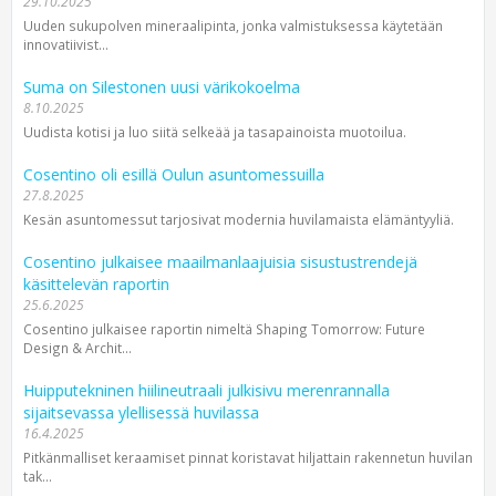
29.10.2025
Uuden sukupolven mineraalipinta, jonka valmistuksessa käytetään
innovatiivist...
Suma on Silestonen uusi värikokoelma
8.10.2025
Uudista kotisi ja luo siitä selkeää ja tasapainoista muotoilua.
Cosentino oli esillä Oulun asuntomessuilla
27.8.2025
Kesän asuntomessut tarjosivat modernia huvilamaista elämäntyyliä.
Cosentino julkaisee maailmanlaajuisia sisustustrendejä
käsittelevän raportin
25.6.2025
Cosentino julkaisee raportin nimeltä Shaping Tomorrow: Future
Design & Archit...
Huipputekninen hiilineutraali julkisivu merenrannalla
sijaitsevassa ylellisessä huvilassa
16.4.2025
Pitkänmalliset keraamiset pinnat koristavat hiljattain rakennetun huvilan
tak...