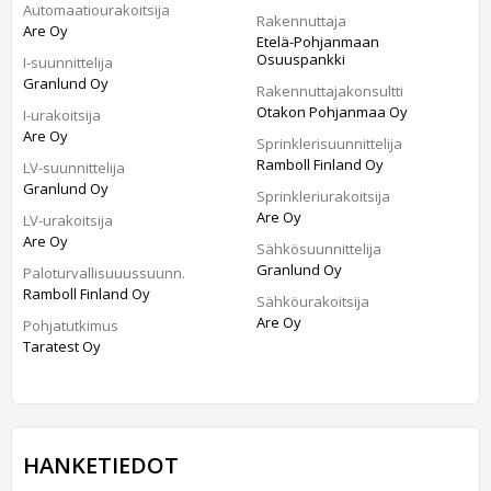
Automaatiourakoitsija
Rakennuttaja
Are Oy
Etelä-Pohjanmaan
Osuuspankki
I-suunnittelija
Granlund Oy
Rakennuttajakonsultti
Otakon Pohjanmaa Oy
I-urakoitsija
Are Oy
Sprinklerisuunnittelija
Ramboll Finland Oy
LV-suunnittelija
Granlund Oy
Sprinkleriurakoitsija
Are Oy
LV-urakoitsija
Are Oy
Sähkösuunnittelija
Granlund Oy
Paloturvallisuuussuunn.
Ramboll Finland Oy
Sähköurakoitsija
Are Oy
Pohjatutkimus
Taratest Oy
HANKETIEDOT