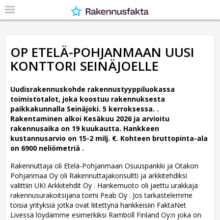
OP ETELÄ-POHJANMAAN UUSI
KONTTORI SEINÄJOELLE
Uudisrakennuskohde rakennustyyppiluokassa
toimistotalot, joka koostuu rakennuksesta
paikkakunnalla Seinäjoki. 5 kerroksessa. .
Rakentaminen alkoi Kesäkuu 2026 ja arvioitu
rakennusaika on 19 kuukautta. Hankkeen
kustannusarvio on 15-2 milj. €. Kohteen bruttopinta-ala
on 6900 neliömetriä .
Rakennuttaja oli Etelä-Pohjanmaan Osuuspankki ja Otakon
Pohjanmaa Oy oli Rakennuttajakonsultti ja arkkitehdiksi
valittiin UKI Arkkitehdit Oy .
Hankemuoto oli jaettu urakkaja
rakennusurakoitsijana toimi Peab Oy . Jos tarkastelemme
toisia yrityksiä jotka ovat liitettynä hankkeisiin FaktaNet
Livessä löydämme esimerkiksi Ramboll Finland Oy:n joka on