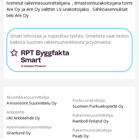
toiminut rakennesuunnittelijana. , ilmastointiurakoitsijana toimi
Are Oy ja Are Oy valittiin LV-urakoitsijaksi . Sähköasennukset
teki Are Oy .
Smart tehostaa ja nopeuttaa työtäsi. Smartista saat tiedon
kaikista Suomen rakennushankkeista ja työmaista.
Akustiikkasuunnittelija
Purku-urakoitsija
A-Insinöörit Suunnittelu Oy
Suomen Purkuekspertit Oy
Arkkitehti
Rakennesuunnittelija
UKI Arkkitehdit Oy
Ramboll Finland Oy
Automaatiosuunnittelija
Rakennusurakoitsija
Granlund Oy
Peab Oy