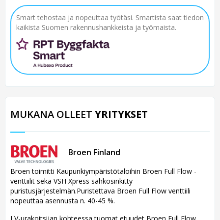
Smart tehostaa ja nopeuttaa työtäsi. Smartista saat tiedon
kaikista Suomen rakennushankkeista ja työmaista.
MUKANA OLLEET
YRITYKSET
Broen Finland
Broen toimitti Kaupunkiympäristötaloihin Broen Full Flow -
venttiilit sekä VSH Xpress sähkösinkitty
puristusjärjestelmän.Puristettava Broen Full Flow venttiili
nopeuttaa asennusta n. 40-45 %.
LV-urakoitsijan kohteessa tuomat etuudet Broen Full Flow