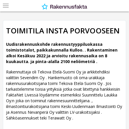
TOIMITILA INSTA PORVOOSEEN
Uudisrakennuskohde rakennustyyppiluokassa
toimistotalot, paikkakunnalla Kulloo. .
Rakentaminen
alkoi Kesäkuu 2022 ja arvioitu rakennusaika on 8
kuukautta. ja pinta-alalla 2100 neliömetriä .
Rakennuttaja oli Tekova Etelä-Suomi Oy ja arkkitehdiksi
valittiin Sevendim Oy .
Hankemuoto oli oma urakkaja
rakennusurakoitsijana toimi Tekova Etelä-Suomi Oy . Jos
tarkastelemme toisia yrityksiä jotka ovat liitettynä hankkeisiin
FaktaNet Livessä löydämme esimerkiksi Suunnittelu Laukka
Oy:n joka on toiminut rakennesuunnittelijana. ,
ilmastointiurakoitsijana toimi Keski-Uudenmaan Ilmastointi Oy
ja Asennus Nevanperä Oy valittiin LV-urakoitsijaksi .
Sähköasennukset teki Terawatt Oy .