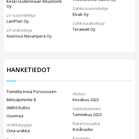
Keski-Uudenmaan Ilmastointi
Oy
Sähkösuunnittelija
Elvak Oy
LV-suunnittelija
LamPlan Oy
Sähköurakoitsija
Terawatt Oy
LV-urakoitsija
Asennus Nevanperä Oy
HANKETIEDOT
Toimitila Insta Porvooseen
Aloitus:
Metsäpirtintie 8
Kesäkuu 2022
06850 Kulloo
Valmistuminen:
Tammikuu 2023
Uusimaa
Rakennusaika:
Urakkatyyppi:
8 månader
Oma urakka
Päivitetty: