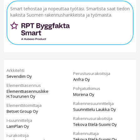
Smart tehostaa ja nopeuttaa työtäsi. Smartista saat tiedon
kaikista Suomen rakennushankkeista ja työmaista.
Arkkitehti
Perustusurakoitsija
Sevendim Oy
Anfra Oy
Elementtiasennus
Pohjatutkimus
Elementtiasennusliike
Morena Oy
H.Tourunen Oy
Rakennesuunnittelija
Elementtitoimittaja
Suunnittelu Laukka Oy
Betset Group Oy
Rakennusurakoitsija
I-suunnittelija
Tekova Etelä-Suomi Oy
LamPlan Oy
Rakennuttaja
I-urakoitsija
Tekova Etelä-Suomi Oy