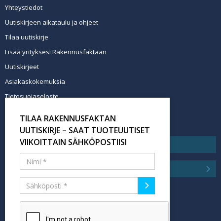
Yhteystiedot
Uutiskirjeen aikataulu ja ohjeet
Tilaa uutiskirje
Lisää yrityksesi Rakennusfaktaan
Uutiskirjeet
Asiakaskokemuksia
Tietosuojaseloste
Newsletter info in English
TILAA RAKENNUSFAKTAN
Tilaa uutiskirje
UUTISKIRJE – SAAT TUOTEUUTISET
VIIKOITTAIN SÄHKÖPOSTIISI