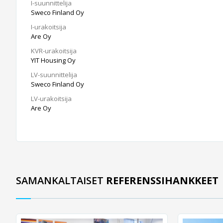
I-suunnittelija
Sweco Finland Oy
I-urakoitsija
Are Oy
KVR-urakoitsija
YIT Housing Oy
LV-suunnittelija
Sweco Finland Oy
LV-urakoitsija
Are Oy
SAMANKALTAISET
REFERENSSIHANKKEET