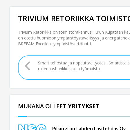
TRIVIUM RETORIIKKA TOIMIS
Trivium Retoriikka on toimistorakennus Turun Kupittaan kau
on otettu huomioon ympäristöystavällisyys ja energiatehokk
BREEAM Excellent ympäristösertifikaatti.
Smart tehostaa ja nopeuttaa työtäsi. Smartista 
rakennushankkeista ja työmaista.
MUKANA OLLEET
YRITYKSET
Pilkington Lahden Lasitehdas Oy