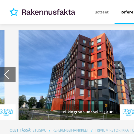
Tuotteet
Refere
Pilkington Suncool™ Q auringonsuojalasit
OLET TÄSSÄ:
ETUSIVU
REFERENSSIHANKKEET
TRIVIUM RETORIIKKA 