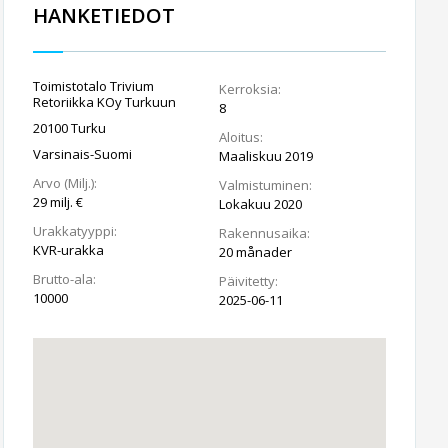
HANKETIEDOT
Toimistotalo Trivium
Kerroksia:
Retoriikka KOy Turkuun
8
20100 Turku
Aloitus:
Varsinais-Suomi
Maaliskuu 2019
Arvo (Milj.):
Valmistuminen:
29 milj. €
Lokakuu 2020
Urakkatyyppi:
Rakennusaika:
KVR-urakka
20 månader
Brutto-ala:
Päivitetty:
10000
2025-06-11