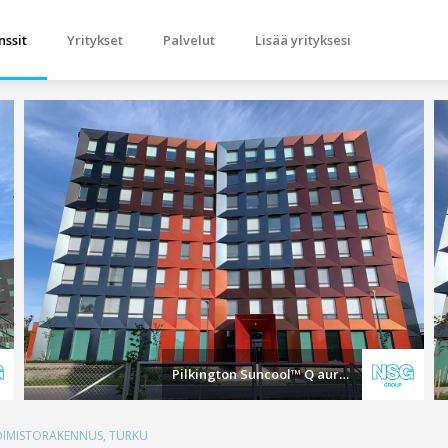
nssit
Yritykset
Palvelut
Lisää yrityksesi
Pilkington Suncool™ Q auringonsuojalasit
TOIMISTORAKENNUS, TURKU