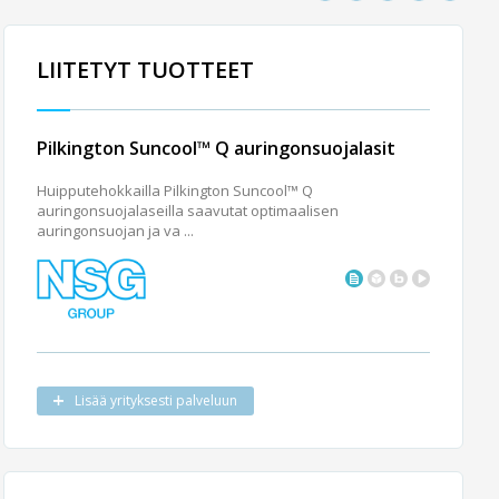
LIITETYT TUOTTEET
Pilkington Suncool™ Q auringonsuojalasit
Huipputehokkailla Pilkington Suncool™ Q
auringonsuojalaseilla saavutat optimaalisen
auringonsuojan ja va ...
Lisää yrityksesti palveluun