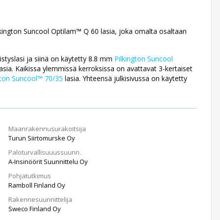
lkington Suncool Optilam™ Q 60 lasia, joka omalta osaltaan
styslasi ja siinä on käytetty 8.8 mm
Pilkington Suncool
asia. Kaikissa ylemmissä kerroksissa on avattavat 3-kertaiset
gton Suncool™ 70/35
lasia. Yhteensä julkisivussa on käytetty
Maanrakennusurakoitsija
Turun Siirtomurske Oy
Paloturvallisuuussuunn.
A-Insinöörit Suunnittelu Oy
Pohjatutkimus
Ramboll Finland Oy
Rakennesuunnittelija
Sweco Finland Oy