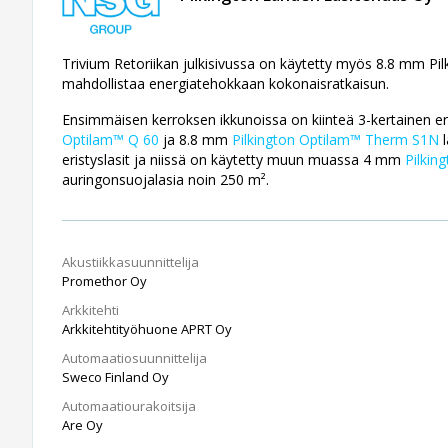
Trivium Retoriikan julkisivussa on käytetty myös 8.8 mm Pi
mahdollistaa energiatehokkaan kokonaisratkaisun.
Ensimmäisen kerroksen ikkunoissa on kiinteä 3-kertainen eri
Optilam™ Q 60
ja 8.8 mm
Pilkington Optilam™ Therm S1N
l
eristyslasit ja niissä on käytetty muun muassa 4 mm
Pilkin
auringonsuojalasia noin 250 m².
Akustiikkasuunnittelija
Promethor Oy
Arkkitehti
Arkkitehtityöhuone APRT Oy
Automaatiosuunnittelija
Sweco Finland Oy
Automaatiourakoitsija
Are Oy