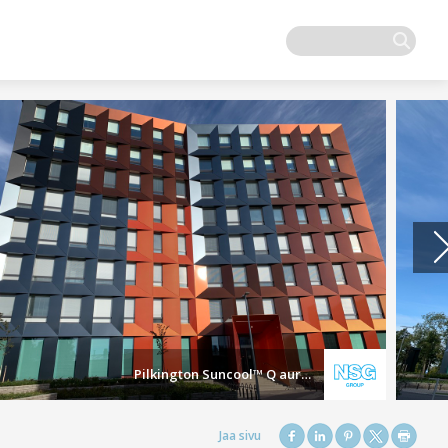
Pilkington Suncool™ Q auringonsuojalasit