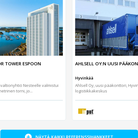
AHLSELL OY:N UUSI PÄÄKO
R TOWER ESPOON
Hyvinkää
Ahlsell Oy, uusi pääkonttori, Hyv
altionyhtiö Nesteelle valmistui
logistiikkakeskus
trinen torni, jo...
NÄYTÄ KAIKKI REFERENSSIHANKKEET