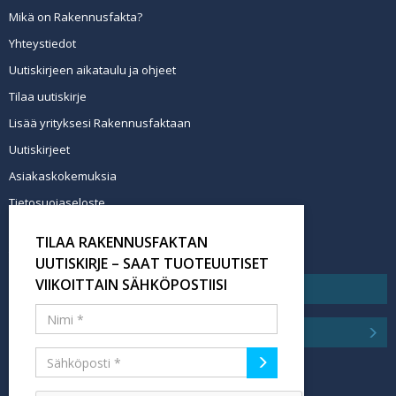
Mikä on Rakennusfakta?
Yhteystiedot
Uutiskirjeen aikataulu ja ohjeet
Tilaa uutiskirje
Lisää yrityksesi Rakennusfaktaan
Uutiskirjeet
Asiakaskokemuksia
Tietosuojaseloste
Newsletter info in English
TILAA RAKENNUSFAKTAN
Tilaa uutiskirje
UUTISKIRJE – SAAT TUOTEUUTISET
VIIKOITTAIN SÄHKÖPOSTIISI