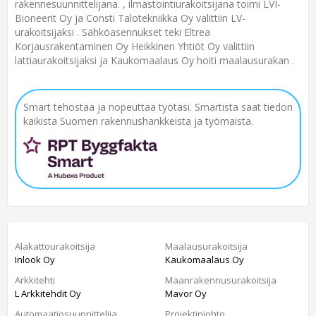
rakennesuunnittelijana. , ilmastointiurakoitsijana toimi LVI-
Bioneerit Oy ja Consti Talotekniikka Oy valittiin LV-
urakoitsijaksi . Sähköasennukset teki Eltrea
Korjausrakentaminen Oy Heikkinen Yhtiöt Oy valittiin
lattiaurakoitsijaksi ja Kaukomaalaus Oy hoiti maalausurakan .
Smart tehostaa ja nopeuttaa työtäsi. Smartista saat tiedon
kaikista Suomen rakennushankkeista ja työmaista.
Alakattourakoitsija
Maalausurakoitsija
Inlook Oy
Kaukomaalaus Oy
Arkkitehti
Maanrakennusurakoitsija
L Arkkitehdit Oy
Mavor Oy
Automaatiosuunnittelija
Projektinjohto