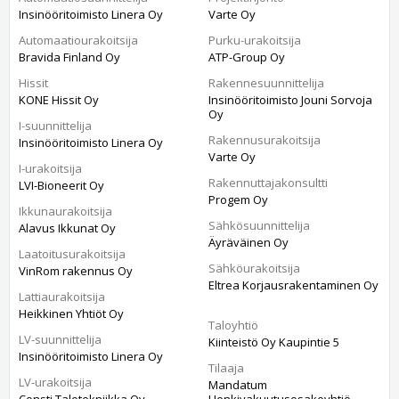
Insinööritoimisto Linera Oy
Varte Oy
Automaatiourakoitsija
Purku-urakoitsija
Bravida Finland Oy
ATP-Group Oy
Hissit
Rakennesuunnittelija
KONE Hissit Oy
Insinööritoimisto Jouni Sorvoja
Oy
I-suunnittelija
Rakennusurakoitsija
Insinööritoimisto Linera Oy
Varte Oy
I-urakoitsija
Rakennuttajakonsultti
LVI-Bioneerit Oy
Progem Oy
Ikkunaurakoitsija
Sähkösuunnittelija
Alavus Ikkunat Oy
Äyräväinen Oy
Laatoitusurakoitsija
Sähköurakoitsija
VinRom rakennus Oy
Eltrea Korjausrakentaminen Oy
Lattiaurakoitsija
Heikkinen Yhtiöt Oy
Taloyhtiö
LV-suunnittelija
Kiinteistö Oy Kaupintie 5
Insinööritoimisto Linera Oy
Tilaaja
LV-urakoitsija
Mandatum
Consti Talotekniikka Oy
Henkivakuutusosakeyhtiö