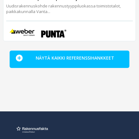
Uudisrakennuskohde rakennustyyppiluokassa toimistotalot,
paikkakunnalla Vanta...
NÄYTÄ KAIKKI REFERENSSIHANKKEET