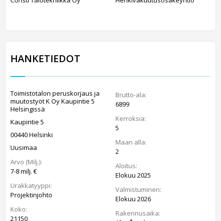
HANKETIEDOT
Toimistotalon peruskorjaus ja
Brutto-ala:
muutostyöt K Oy Kaupintie 5
6899
Helsingissä
Kerroksia:
Kaupintie 5
5
00440 Helsinki
Maan alla:
Uusimaa
2
Arvo (Milj.):
Aloitus:
7-8 milj. €
Elokuu 2025
Urakkatyyppi:
Valmistuminen:
Projektinjohto
Elokuu 2026
Koko:
Rakennusaika:
21150