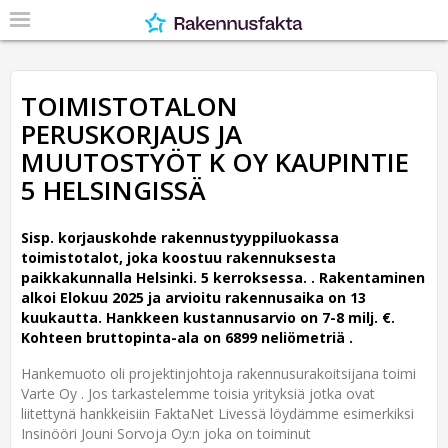
TOIMISTOTALON
PERUSKORJAUS JA
MUUTOSTYÖT K OY KAUPINTIE
5 HELSINGISSÄ
Sisp. korjauskohde rakennustyyppiluokassa
toimistotalot, joka koostuu rakennuksesta
paikkakunnalla Helsinki. 5 kerroksessa. .
Rakentaminen
alkoi Elokuu 2025 ja arvioitu rakennusaika on 13
kuukautta. Hankkeen kustannusarvio on 7-8 milj. €.
Kohteen bruttopinta-ala on 6899 neliömetriä .
Hankemuoto oli projektinjohtoja rakennusurakoitsijana toimi
Varte Oy . Jos tarkastelemme toisia yrityksiä jotka ovat
liitettynä hankkeisiin FaktaNet Livessä löydämme esimerkiksi
Insinööri Jouni Sorvoja Oy:n joka on toiminut