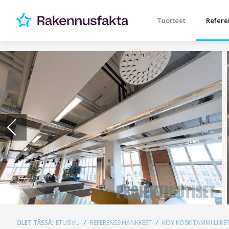
Tuotteet
Refere
OLET TÄSSÄ:
ETUSIVU
REFERENSSIHANKKEET
KOY KOSKITAMMI LIIKET