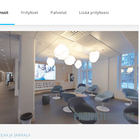
nssit
Yritykset
Palvelut
Lisää yrityksesi
ILAA JA SAIRAALA