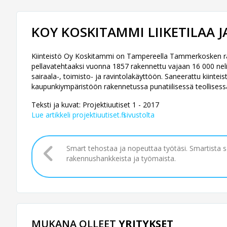
KOY KOSKITAMMI LIIKETILAA J
Kiinteistö Oy Koskitammi on Tampereella Tammerkosken rannal
pellavatehtaaksi vuonna 1857 rakennettu vajaan 16 000 nel
sairaala-, toimisto- ja ravintolakäyttöön. Saneerattu kiin
kaupunkiympäristöön rakennetussa punatiilisessä teollisess
Teksti ja kuvat: Projektiuutiset 1 - 2017
Lue artikkeli projektiuutiset.fi sivustolta
Smart tehostaa ja nopeuttaa työtäsi. Smartista 
rakennushankkeista ja työmaista.
MUKANA OLLEET
YRITYKSET