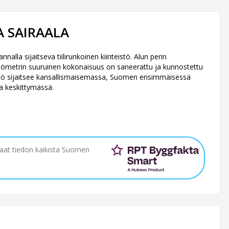
A SAIRAALA
la sijaitseva tiilirunkoinen kiinteistö. Alun perin
iömetrin suuruinen kokonaisuus on saneerattu ja kunnostettu
teistö sijaitsee kansallismaisemassa, Suomen ensimmäisessä
a keskittymässä.
saat tiedon kaikista Suomen