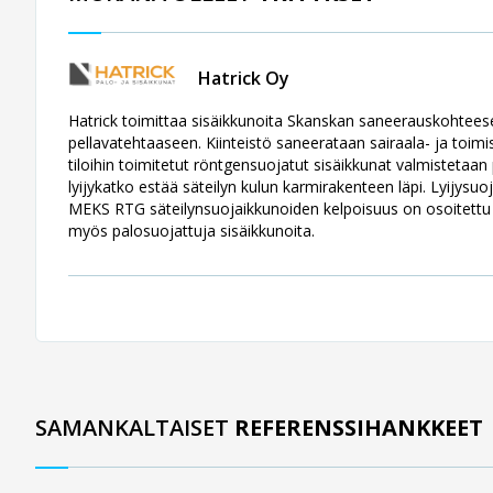
Hatrick Oy
Hatrick toimittaa sisäikkunoita Skanskan saneerauskohte
pellavatehtaaseen. Kiinteistö saneerataan sairaala- ja toimi
tiloihin toimitetut röntgensuojatut sisäikkunat valmistetaan 
lyijykatko estää säteilyn kulun karmirakenteen läpi. Lyijysu
MEKS RTG säteilynsuojaikkunoiden kelpoisuus on osoitettu
myös palosuojattuja sisäikkunoita.
SAMANKALTAISET
REFERENSSIHANKKEET