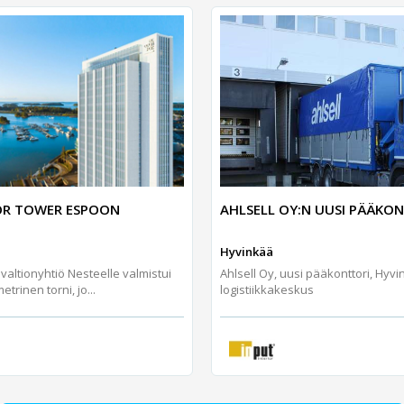
AHLSELL OY:N UUSI PÄÄKO
R TOWER ESPOON
Hyvinkää
Ahlsell Oy, uusi pääkonttori, Hyv
altionyhtiö Nesteelle valmistui
logistiikkakeskus
trinen torni, jo...