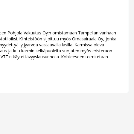
eseen Pohjola Vakuutus Oy:n omistamaan Tampellan vanhaan
stotiloiksi. Kiinteistöön sijoittuu myös Omasairaala Oy, jonka
pyydettyä lyijyarvoa vastaavalla lasilla. Karmissa oleva
ojaus jatkuu karmin selkäpuolelta suojaten myös eristeraon.
 VTT:n käytettävyyslausunnolla. Kohteeseen toimitetaan