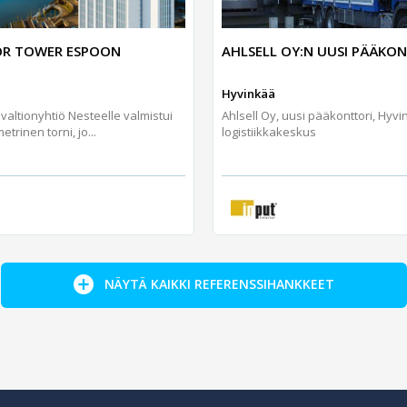
AHLSELL OY:N UUSI PÄÄKO
R TOWER ESPOON
Hyvinkää
Ahlsell Oy, uusi pääkonttori, Hyv
altionyhtiö Nesteelle valmistui
logistiikkakeskus
trinen torni, jo...
NÄYTÄ KAIKKI REFERENSSIHANKKEET