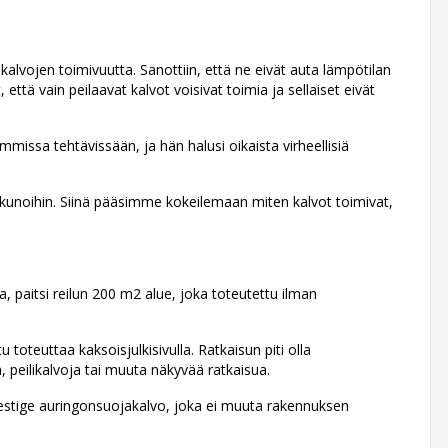
akalvojen toimivuutta. Sanottiin, että ne eivät auta lämpötilan
, että vain peilaavat kalvot voisivat toimia ja sellaiset eivät
emmissa tehtävissään, ja hän halusi oikaista virheellisiä
ikkunoihin. Siinä pääsimme kokeilemaan miten kalvot toimivat,
ua, paitsi reilun 200 m2 alue, joka toteutettu ilman
 toteuttaa kaksoisjulkisivulla. Ratkaisun piti olla
 peilikalvoja tai muuta näkyvää ratkaisua.
restige auringonsuojakalvo, joka ei muuta rakennuksen