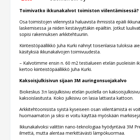
Toimivatko ikkunakalvot toimiston viilentämisessä?
Osa toimistojen viilennystä haluavista ihmisistä epäili ikkun
laskemisessa ja niiden kestävyyttäkin epäiltiin. Jotkut luulivat
sopisi rakennuksen arkkitehtuuriin.
Kiinteistöpäällikkö Juha Kurki nähnyt toisenlaisia tuloksia ai
käsityksiä ikkunakalvojen toimivuudesta.
– Kalvotimme ensin n. 60 m2 testialueen etelän puoleisiin 
kertoo kiinteistöpäällikkö Juha Kurki.
Kaksoisjulkisivun sijaan 3M auringonsuojakalvo
Biokeskus 3:n lasijulkisivu etelän puolella on kaksoisjulkisiv
kaksoislasitusta. Koko julkisivu on lasia lattiasta kattoon.
Arkkitehtoonisista syistä kyseiseen osan viilentämistä ei voitu
huomaamaton ja siksi ei voitu käyttää myöskään markiiseja,
Ikkunakalvoksi valittiin nano-teknologiaa hyödyntävä 3M P
ilmettä, mutta alentaa merkittävästi lämpökuormaa.