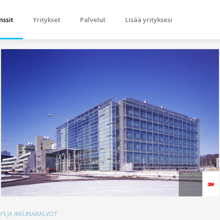
nssit
Yritykset
Palvelut
Lisää yrityksesi
NYS JA IKKUNAKALVOT