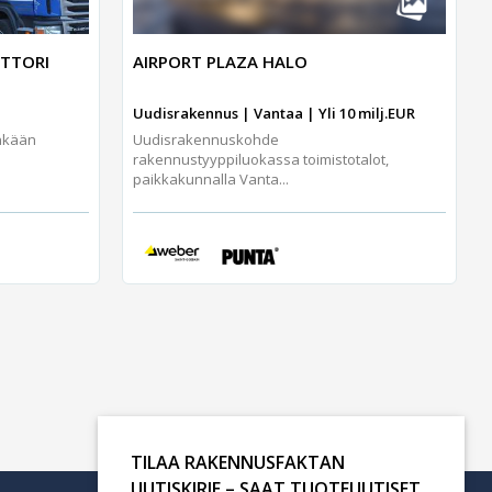
NTTORI
AIRPORT PLAZA HALO
Uudisrakennus | Vantaa | Yli 10 milj.EUR
inkään
Uudisrakennuskohde
rakennustyyppiluokassa toimistotalot,
paikkakunnalla Vanta...
TILAA RAKENNUSFAKTAN
UUTISKIRJE – SAAT TUOTEUUTISET