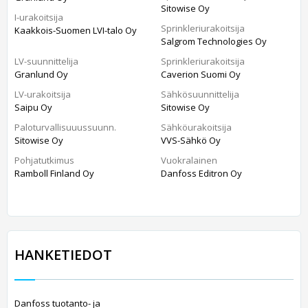
Sitowise Oy
I-urakoitsija
Sprinkleriurakoitsija
Kaakkois-Suomen LVI-talo Oy
Salgrom Technologies Oy
LV-suunnittelija
Sprinkleriurakoitsija
Granlund Oy
Caverion Suomi Oy
LV-urakoitsija
Sähkösuunnittelija
Saipu Oy
Sitowise Oy
Paloturvallisuuussuunn.
Sähköurakoitsija
Sitowise Oy
VVS-Sähkö Oy
Pohjatutkimus
Vuokralainen
Ramboll Finland Oy
Danfoss Editron Oy
HANKETIEDOT
Danfoss tuotanto- ja