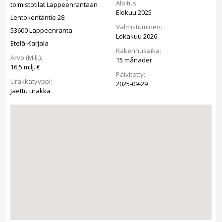
Aloitus:
toimistotilat Lappeenrantaan
Elokuu 2025
Lentokentäntie 28
Valmistuminen:
53600 Lappeenranta
Lokakuu 2026
Etelä-Karjala
Rakennusaika:
Arvo (Milj.):
15 månader
16,5 milj. €
Päivitetty:
Urakkatyyppi:
2025-09-29
Jaettu urakka