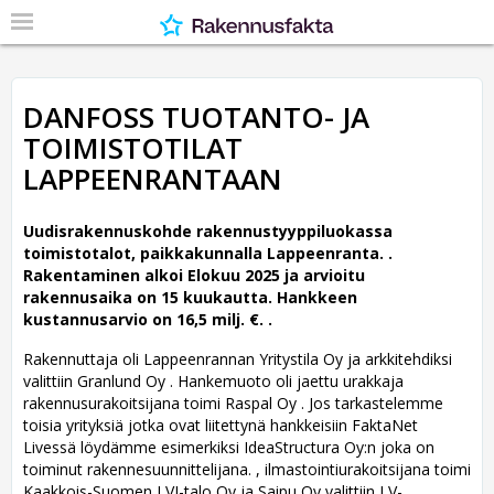
DANFOSS TUOTANTO- JA
TOIMISTOTILAT
LAPPEENRANTAAN
Uudisrakennuskohde rakennustyyppiluokassa
toimistotalot, paikkakunnalla Lappeenranta. .
Rakentaminen alkoi Elokuu 2025 ja arvioitu
rakennusaika on 15 kuukautta. Hankkeen
kustannusarvio on 16,5 milj. €. .
Rakennuttaja oli Lappeenrannan Yritystila Oy ja arkkitehdiksi
valittiin Granlund Oy .
Hankemuoto oli jaettu urakkaja
rakennusurakoitsijana toimi Raspal Oy . Jos tarkastelemme
toisia yrityksiä jotka ovat liitettynä hankkeisiin FaktaNet
Livessä löydämme esimerkiksi IdeaStructura Oy:n joka on
toiminut rakennesuunnittelijana. , ilmastointiurakoitsijana toimi
Kaakkois-Suomen LVI-talo Oy ja Saipu Oy valittiin LV-