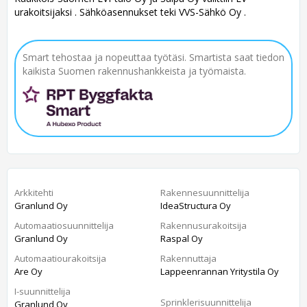
urakoitsijaksi . Sähköasennukset teki VVS-Sähkö Oy .
Smart tehostaa ja nopeuttaa työtäsi. Smartista saat tiedon
kaikista Suomen rakennushankkeista ja työmaista.
Arkkitehti
Rakennesuunnittelija
Granlund Oy
IdeaStructura Oy
Automaatiosuunnittelija
Rakennusurakoitsija
Granlund Oy
Raspal Oy
Automaatiourakoitsija
Rakennuttaja
Are Oy
Lappeenrannan Yritystila Oy
I-suunnittelija
Sprinklerisuunnittelija
Granlund Oy