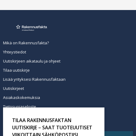
Mikä on Rakennusfakta?
Yhteystiedot
Uutiskirjeen aikataulu ja ohjeet
Tilaa uutiskirje
Lisää yrityksesi Rakennusfaktaan
Uutiskirjeet
Asiakaskokemuksia
Tietosuojaseloste
Newsletter info in English
TILAA RAKENNUSFAKTAN
Tilaa uutiskirje
UUTISKIRJE – SAAT TUOTEUUTISET
VIIKOITTAIN SÄHKÖPOSTIISI