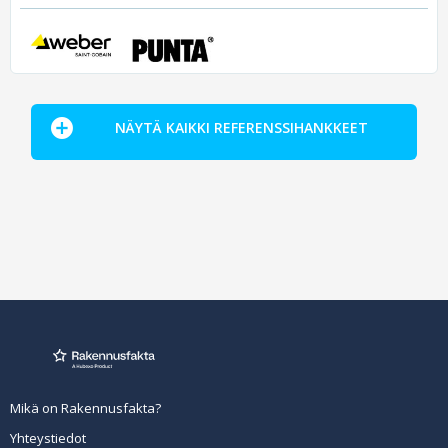
NÄYTÄ KAIKKI REFERENSSIHANKKEET
Mikä on Rakennusfakta?
Yhteystiedot