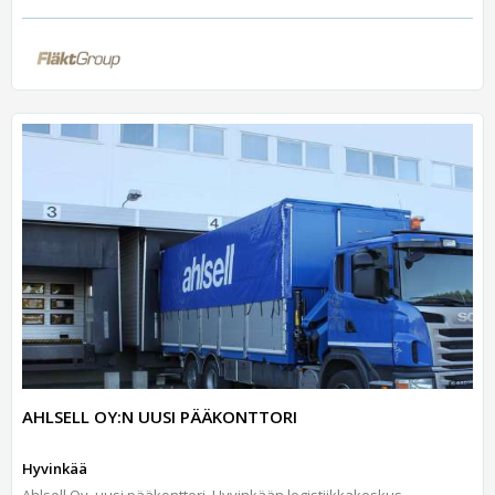
AHLSELL OY:N UUSI PÄÄKONTTORI
Hyvinkää
Ahlsell Oy, uusi pääkonttori, Hyvinkään logistiikkakeskus