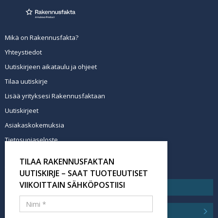
Mikä on Rakennusfakta?
Yhteystiedot
Uutiskirjeen aikataulu ja ohjeet
Tilaa uutiskirje
Lisää yrityksesi Rakennusfaktaan
Uutiskirjeet
Asiakaskokemuksia
Tietosuojaseloste
Newsletter info in English
TILAA RAKENNUSFAKTAN
Tilaa uutiskirje
UUTISKIRJE – SAAT TUOTEUUTISET
VIIKOITTAIN SÄHKÖPOSTIISI