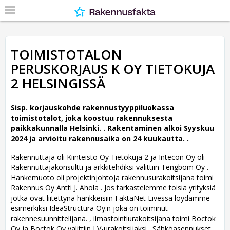
TOIMISTOTALON
PERUSKORJAUS K OY TIETOKUJA
2 HELSINGISSÄ
Sisp. korjauskohde rakennustyyppiluokassa
toimistotalot, joka koostuu rakennuksesta
paikkakunnalla Helsinki. .
Rakentaminen alkoi Syyskuu
2024 ja arvioitu rakennusaika on 24 kuukautta. .
Rakennuttaja oli Kiinteistö Oy Tietokuja 2 ja Intecon Oy oli
Rakennuttajakonsultti ja arkkitehdiksi valittiin Tengbom Oy .
Hankemuoto oli projektinjohtoja rakennusurakoitsijana toimi
Rakennus Oy Antti J. Ahola . Jos tarkastelemme toisia yrityksiä
jotka ovat liitettynä hankkeisiin FaktaNet Livessä löydämme
esimerkiksi IdeaStructura Oy:n joka on toiminut
rakennesuunnittelijana. , ilmastointiurakoitsijana toimi Boctok
Oy ja Boctok Oy valittiin LV-urakoitsijaksi . Sähköasennukset