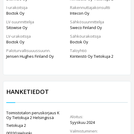
I-urakoitsija
Rakennuttajakonsultti
Boctok Oy
Intecon Oy
LV-suunnittelija
Sähkösuunnittelija
Sitowise Oy
Sweco Finland Oy
LV-urakoitsija
Sähköurakoitsija
Boctok Oy
Boctok Oy
Paloturvallisuuussuunn.
Taloyhtiö
Jensen Hughes Finland Oy
Kiinteistö Oy Tietokuja 2
HANKETIEDOT
Toimistotalon peruskorjaus K
Aloitus:
Oy Tietokuja 2 Helsingissä
Syyskuu 2024
Tietokuja 2
Valmistuminen:
00330 Helsinki