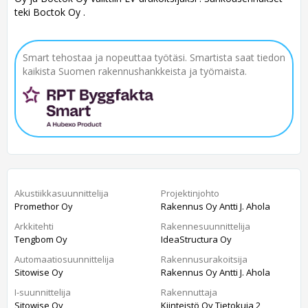
teki Boctok Oy .
Smart tehostaa ja nopeuttaa työtäsi. Smartista saat tiedon
kaikista Suomen rakennushankkeista ja työmaista.
Akustiikkasuunnittelija
Projektinjohto
Promethor Oy
Rakennus Oy Antti J. Ahola
Arkkitehti
Rakennesuunnittelija
Tengbom Oy
IdeaStructura Oy
Automaatiosuunnittelija
Rakennusurakoitsija
Sitowise Oy
Rakennus Oy Antti J. Ahola
I-suunnittelija
Rakennuttaja
Sitowise Oy
Kiinteistö Oy Tietokuja 2