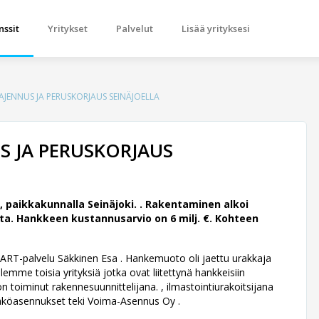
nssit
Yritykset
Palvelut
Lisää yrityksesi
JENNUS JA PERUSKORJAUS SEINÄJOELLA
 JA PERUSKORJAUS
paikkakunnalla Seinäjoki. .
Rakentaminen alkoi
ta. Hankkeen kustannusarvio on 6 milj. €. Kohteen
n ART-palvelu Säkkinen Esa .
Hankemuoto oli jaettu urakkaja
mme toisia yrityksiä jotka ovat liitettynä hankkeisiin
toiminut rakennesuunnittelijana. , ilmastointiurakoitsijana
Sähköasennukset teki Voima-Asennus Oy .