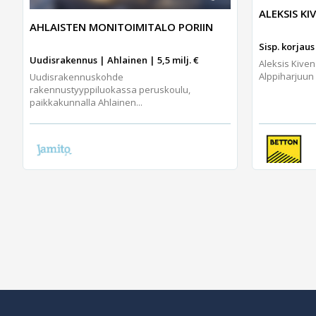
ALEKSIS K
AHLAISTEN MONITOIMITALO PORIIN
Sisp. korjaus 
Uudisrakennus | Ahlainen | 5,5 milj. €
Aleksis Kiven
Alppiharjuun 
Uudisrakennuskohde
rakennustyyppiluokassa peruskoulu,
paikkakunnalla Ahlainen...