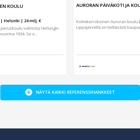
AURORAN PÄIVÄKOTI JA KO
IVEN KOULU
| Helsinki | 24 milj. €
Kolmikerroksinen Auroran koulu
Lippajärvellä on tiettävästi kaupun
 peruskoulu valmistui Helsingin
vuonna 1934. Se o...
NÄYTÄ KAIKKI REFERENSSIHANKKEET