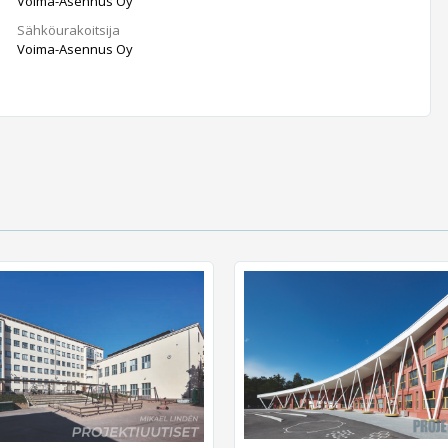
Voima-Asennus Oy
Sähköurakoitsija
Voima-Asennus Oy