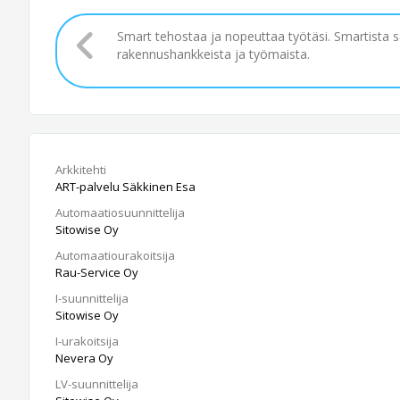
Smart tehostaa ja nopeuttaa työtäsi. Smartista 
rakennushankkeista ja työmaista.
Arkkitehti
ART-palvelu Säkkinen Esa
Automaatiosuunnittelija
Sitowise Oy
Automaatiourakoitsija
Rau-Service Oy
I-suunnittelija
Sitowise Oy
I-urakoitsija
Nevera Oy
LV-suunnittelija