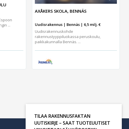
ULU
AXÅKERS SKOLA, BENNÄS
 Espoon
Uudisrakennus | Bennäs | 6,5 milj. €
gin ...
Uudisrakennuskohde
rakennustyyppiluokassa peruskoulu,
paikkakunnalla Bennäs. ...
TILAA RAKENNUSFAKTAN
UUTISKIRJE – SAAT TUOTEUUTISET