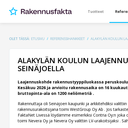
Tuotteet
Refere
OLET TÄSSÄ:
ETUSIVU
REFERENSSIHANKKEET
ALAKYLÄN KOULUN LAA
ALAKYLÄN KOULUN LAAJENNUS
SEINÄJOELLA
Laajennuskohde rakennustyyppiluokassa peruskoulu, 
Kesäkuu 2026 ja arvioitu rakennusaika on 16 kuukaut
bruttopinta-ala on 1200 neliömetriä .
Rakennuttaja oli Seinäjoen kaupunki ja arkkitehdiksi valittii
rakennusurakoitsijana toimi WestGroup Oy Ab . Jos tarkastele
FaktaNet Livessä löydämme esimerkiksi Contria Oy:n joka on 
toimi Nevera Oy ja Nevera Oy valittiin LV-urakoitsijaksi . 