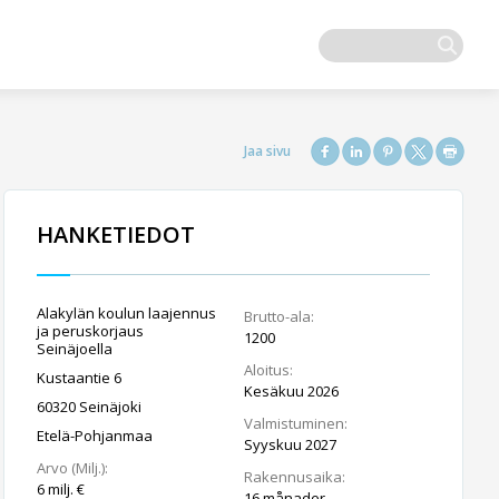
HANKETIEDOT
Alakylän koulun laajennus
Brutto-ala:
ja peruskorjaus
1200
Seinäjoella
Aloitus:
Kustaantie 6
Kesäkuu 2026
60320 Seinäjoki
Valmistuminen:
Etelä-Pohjanmaa
Syyskuu 2027
Arvo (Milj.):
Rakennusaika:
6 milj. €
16 månader