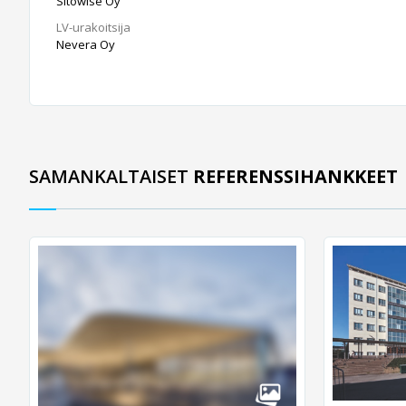
Sitowise Oy
LV-urakoitsija
Nevera Oy
SAMANKALTAISET
REFERENSSIHANKKEET