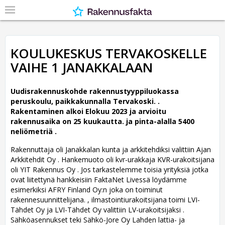
KOULUKESKUS TERVAKOSKELLE
VAIHE 1 JANAKKALAAN
Uudisrakennuskohde rakennustyyppiluokassa
peruskoulu, paikkakunnalla Tervakoski. .
Rakentaminen alkoi Elokuu 2023 ja arvioitu
rakennusaika on 25 kuukautta. ja pinta-alalla 5400
neliömetriä .
Rakennuttaja oli Janakkalan kunta ja arkkitehdiksi valittiin Ajan
Arkkitehdit Oy .
Hankemuoto oli kvr-urakkaja KVR-urakoitsijana
oli YIT Rakennus Oy . Jos tarkastelemme toisia yrityksiä jotka
ovat liitettynä hankkeisiin FaktaNet Livessä löydämme
esimerkiksi AFRY Finland Oy:n joka on toiminut
rakennesuunnittelijana. , ilmastointiurakoitsijana toimi LVI-
Tähdet Oy ja LVI-Tähdet Oy valittiin LV-urakoitsijaksi .
Sähköasennukset teki Sähkö-Jore Oy Lahden lattia- ja