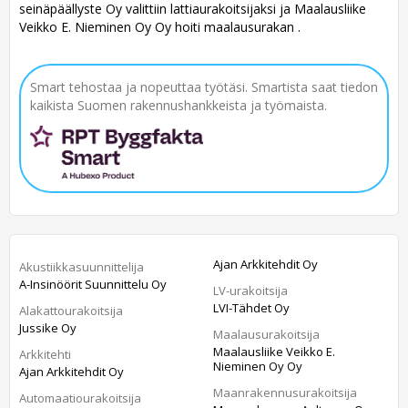
seinäpäällyste Oy valittiin lattiaurakoitsijaksi ja Maalausliike
Veikko E. Nieminen Oy Oy hoiti maalausurakan .
Smart tehostaa ja nopeuttaa työtäsi. Smartista saat tiedon
kaikista Suomen rakennushankkeista ja työmaista.
Ajan Arkkitehdit Oy
Akustiikkasuunnittelija
A-Insinöörit Suunnittelu Oy
LV-urakoitsija
LVI-Tähdet Oy
Alakattourakoitsija
Jussike Oy
Maalausurakoitsija
Maalausliike Veikko E.
Arkkitehti
Nieminen Oy Oy
Ajan Arkkitehdit Oy
Maanrakennusurakoitsija
Automaatiourakoitsija