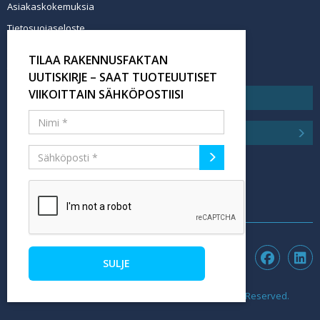
Asiakaskokemuksia
Tietosuojaseloste
Newsletter info in English
TILAA RAKENNUSFAKTAN
Tilaa uutiskirje
UUTISKIRJE – SAAT TUOTEUUTISET
VIIKOITTAIN SÄHKÖPOSTIISI
SULJE
©2026 rakennusfakta.fi - Hubexo Finland Oy. All Rights Reserved.