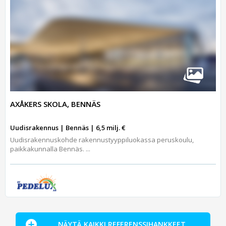
AXÅKERS SKOLA, BENNÄS
Uudisrakennus | Bennäs | 6,5 milj. €
Uudisrakennuskohde rakennustyyppiluokassa peruskoulu,
paikkakunnalla Bennäs. ...
NÄYTÄ KAIKKI REFERENSSIHANKKEET