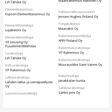
Maanrakennus Aaltonen Oy
LVI-Tähdet Oy
Elementtiasennus
Paloturvallisuuussuunn.
Espoon Elementtiasennus Oy
Jensen Hughes Finland Oy
Pohjatutkimus
Elementtitoimittaja
Maavakio Oy
Lujabetoni Oy
Rakennesuunnittelija
Elementtitoimittaja
AFRY Finland Oy
YIT Housing Oy
Puuelementtitehdas
Rakennusurakoitsija
YIT Rakennus Oy
I-urakoitsija
LVI-Tähdet Oy
Rakennusurakoitsija
Muurausliike Sami Vanne Oy
KVR-urakoitsija
YIT Rakennus Oy
Rakennuttaja
Lattiaurakoitsija
Janakkalan kunta
Lahden lattia- ja seinäpäällyste
Oy
Sähköurakoitsija
Sähkö-Jore Oy
Luonnossuunnittelija