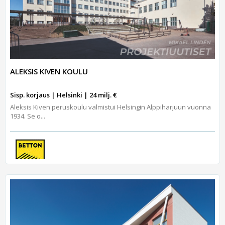
ALEKSIS KIVEN KOULU
Sisp. korjaus | Helsinki | 24 milj. €
Aleksis Kiven peruskoulu valmistui Helsingin Alppiharjuun vuonna
1934. Se o...