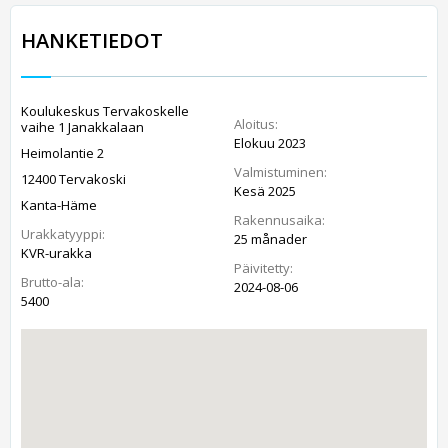
HANKETIEDOT
Koulukeskus Tervakoskelle
Aloitus:
vaihe 1 Janakkalaan
Elokuu 2023
Heimolantie 2
Valmistuminen:
12400 Tervakoski
Kesä 2025
Kanta-Häme
Rakennusaika:
Urakkatyyppi:
25 månader
KVR-urakka
Päivitetty:
Brutto-ala:
2024-08-06
5400