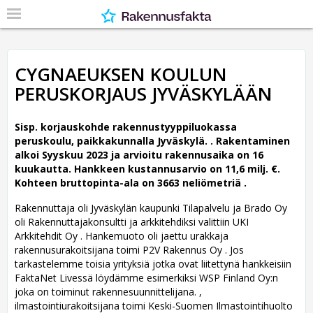
CYGNAEUKSEN KOULUN
PERUSKORJAUS JYVÄSKYLÄÄN
Sisp. korjauskohde rakennustyyppiluokassa
peruskoulu, paikkakunnalla Jyväskylä. .
Rakentaminen
alkoi Syyskuu 2023 ja arvioitu rakennusaika on 16
kuukautta. Hankkeen kustannusarvio on 11,6 milj. €.
Kohteen bruttopinta-ala on 3663 neliömetriä .
Rakennuttaja oli Jyväskylän kaupunki Tilapalvelu ja Brado Oy
oli Rakennuttajakonsultti ja arkkitehdiksi valittiin UKI
Arkkitehdit Oy .
Hankemuoto oli jaettu urakkaja
rakennusurakoitsijana toimi P2V Rakennus Oy . Jos
tarkastelemme toisia yrityksiä jotka ovat liitettynä hankkeisiin
FaktaNet Livessä löydämme esimerkiksi WSP Finland Oy:n
joka on toiminut rakennesuunnittelijana. ,
ilmastointiurakoitsijana toimi Keski-Suomen Ilmastointihuolto