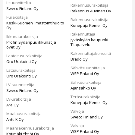
I-suunnittelija
Rakennusurakoitsija
Sweco Finland Oy
Rakennus Auvinen Oy
I-urakoitsija
Rakennusurakoitsija
Keski-Suomen Ilmastointihuolto
Konepaja Kemell Oy
Oy
Rakennuttaja
Ikkunaurakoitsija
Jyväskylän kaupunki
Profin Sydänpuu ikkunat ja
Tilapalvelu
ovet Oy
Rakennuttajakonsultti
Laatoitusurakoitsija
Brado Oy
Oro Urakointi Oy
Sähkösuunnittelija
Lattiaurakoitsija
WSP Finland Oy
Oro Urakointi Oy
Sähköurakoitsija
LV-suunnittelija
Ajansähkö Oy
Sweco Finland Oy
Teräsurakoitsija
LV-urakoitsija
Konepaja Kemell Oy
Are Oy
Valvoja
Maalausurakoitsija
Sweco Finland Oy
Antti K Oy
Valvoja
Maanrakennusurakoitsija
WSP Finland Oy
Kotimäki Yhtiöt Oy