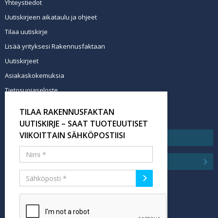
Yhteystiedot
Uutiskirjeen aikataulu ja ohjeet
Tilaa uutiskirje
Lisää yrityksesi Rakennusfaktaan
Uutiskirjeet
Asiakaskokemuksia
Tietosuojaseloste
Newsletter info in English
TILAA RAKENNUSFAKTAN
Tilaa uutiskirje
UUTISKIRJE – SAAT TUOTEUUTISET
VIIKOITTAIN SÄHKÖPOSTIISI