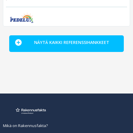
NÄYTÄ KAIKKI REFERENSSIHANKKEET
Mikä on Rakennusfakta?