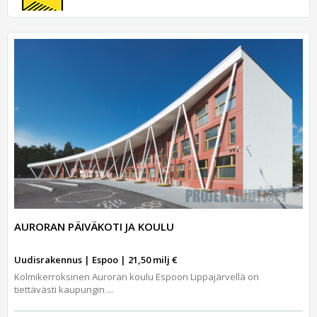
AURORAN PÄIVÄKOTI JA KOULU
Uudisrakennus | Espoo | 21,50 milj €
Kolmikerroksinen Auroran koulu Espoon Lippajärvellä on
tiettävästi kaupungin ...