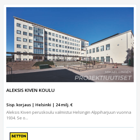
ALEKSIS KIVEN KOULU
Sisp. korjaus | Helsinki | 24 milj. €
Aleksis Kiven peruskoulu valmistui Helsingin Alppiharjuun vuonna
1934. Se o...