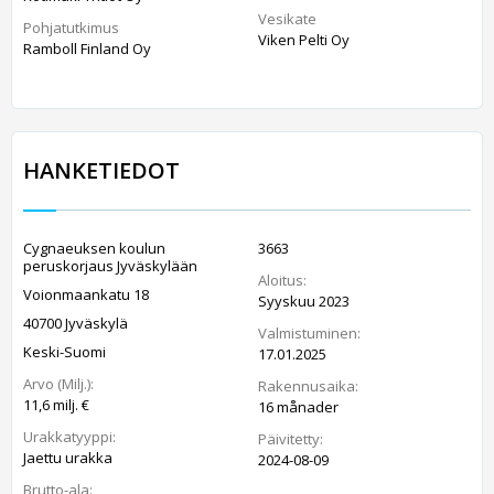
Vesikate
Pohjatutkimus
Viken Pelti Oy
Ramboll Finland Oy
HANKETIEDOT
Cygnaeuksen koulun
3663
peruskorjaus Jyväskylään
Aloitus:
Voionmaankatu 18
Syyskuu 2023
40700 Jyväskylä
Valmistuminen:
Keski-Suomi
17.01.2025
Arvo (Milj.):
Rakennusaika:
11,6 milj. €
16 månader
Urakkatyyppi:
Päivitetty:
Jaettu urakka
2024-08-09
Brutto-ala: