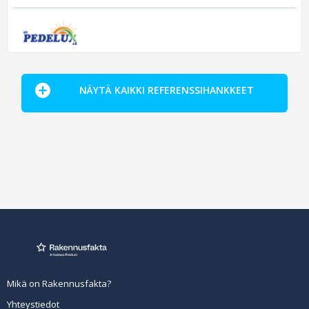
NÄYTÄ KAIKKI REFERENSSIHANKKEET
Mikä on Rakennusfakta?
Yhteystiedot