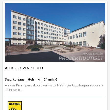
ALEKSIS KIVEN KOULU
Sisp. korjaus | Helsinki | 24 milj. €
Aleksis Kiven peruskoulu valmistui Helsingin Alppiharjuun vuonna
1934. Se o...