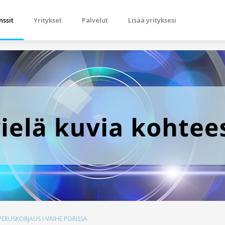
nssit
Yritykset
Palvelut
Lisää yrityksesi
ERUSKORJAUS I-VAIHE PORISSA