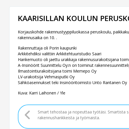
KAARISILLAN KOULUN PERUSKO
Korjauskohde rakennustyyppiluokassa peruskoulu, paikkakunn
rakennusaika on 10. .
Rakennuttaja oli Porin kaupunki
Arkkitehdiksi valittiin Arkkitehtuuristudio Saari
Hankemuoto oli jaettu urakkaja rakennusurakoitsijana to
A-Insinöörit Suunnittelu Oy:n on toiminut rakennesuunnittel
Ilmastointiurakoitsijana toimi Memepo Oy
LV-urakoitsija Vehmasputki Oy
Sähköasennukset teki Insinööritoimisto Unto Rantanen Oy
Kuva: Karri Laihonen / Yle
Smart tehostaa ja nopeuttaa työtäsi. Smartista 
rakennushankkeista ja työmaista.