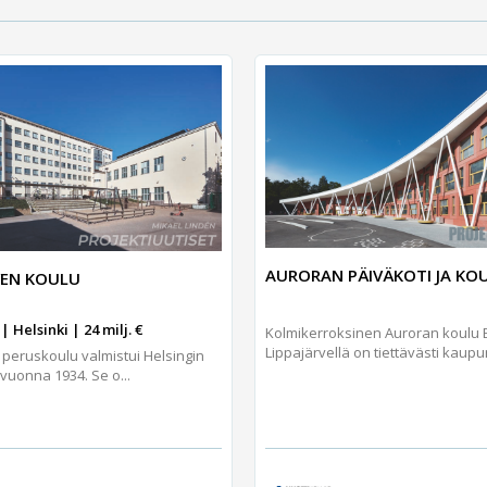
AURORAN PÄIVÄKOTI JA KO
IVEN KOULU
| Helsinki | 24 milj. €
Kolmikerroksinen Auroran koulu
Lippajärvellä on tiettävästi kaupun
 peruskoulu valmistui Helsingin
vuonna 1934. Se o...