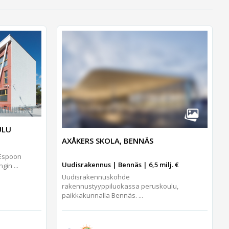
ULU
AXÅKERS SKOLA, BENNÄS
 Espoon
Uudisrakennus | Bennäs | 6,5 milj. €
gin ...
Uudisrakennuskohde
rakennustyyppiluokassa peruskoulu,
paikkakunnalla Bennäs. ...