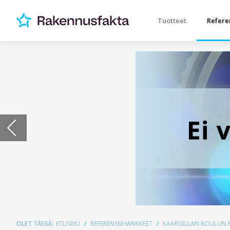
Tuotteet
Refere
OLET TÄSSÄ:
ETUSIVU
REFERENSSIHANKKEET
KAARISILLAN KOULUN P