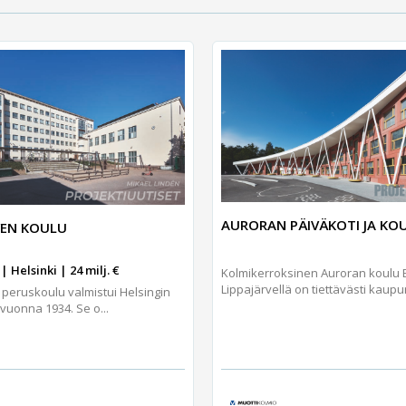
AURORAN PÄIVÄKOTI JA KO
IVEN KOULU
| Helsinki | 24 milj. €
Kolmikerroksinen Auroran koulu
Lippajärvellä on tiettävästi kaupun
 peruskoulu valmistui Helsingin
vuonna 1934. Se o...