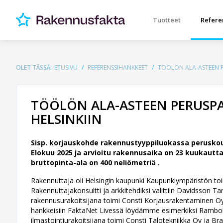
Tuotteet
Refere
OLET TÄSSÄ:
ETUSIVU
REFERENSSIHANKKEET
TÖÖLÖN ALA-ASTEEN P
TÖÖLÖN ALA-ASTEEN PERUSP
HELSINKIIN
Sisp. korjauskohde rakennustyyppiluokassa peruskoul
Elokuu 2025 ja arvioitu rakennusaika on 23 kuukautta
bruttopinta-ala on 400 neliömetriä .
Rakennuttaja oli Helsingin kaupunki Kaupunkiympäristön toim
Rakennuttajakonsultti ja arkkitehdiksi valittiin Davidsson Tar
rakennusurakoitsijana toimi Consti Korjausrakentaminen Oy . 
hankkeisiin FaktaNet Livessä löydämme esimerkiksi Ramboll 
ilmastointiurakoitsijana toimi Consti Talotekniikka Oy ja Bra