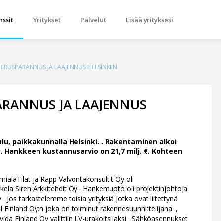
nssit
Yritykset
Palvelut
Lisää yrityksesi
ERUSPARANNUS JA LAAJENNUS HELSINKIIN
ARANNUS JA LAAJENNUS
u, paikkakunnalla Helsinki. .
Rakentaminen alkoi
. Hankkeen kustannusarvio on 21,7 milj. €. Kohteen
ialaTilat ja Rapp Valvontakonsultit Oy oli
kela Siren Arkkitehdit Oy .
Hankemuoto oli projektinjohtoja
Jos tarkastelemme toisia yrityksiä jotka ovat liitettynä
Finland Oy:n joka on toiminut rakennesuunnittelijana. ,
vida Finland Oy valittiin LV-urakoitsijaksi . Sähköasennukset