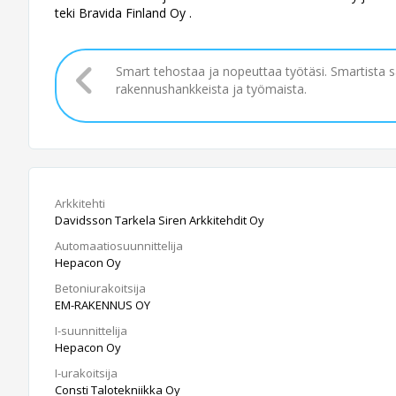
teki Bravida Finland Oy .
Smart tehostaa ja nopeuttaa työtäsi. Smartista 
rakennushankkeista ja työmaista.
Arkkitehti
Davidsson Tarkela Siren Arkkitehdit Oy
Automaatiosuunnittelija
Hepacon Oy
Betoniurakoitsija
EM-RAKENNUS OY
I-suunnittelija
Hepacon Oy
I-urakoitsija
Consti Talotekniikka Oy