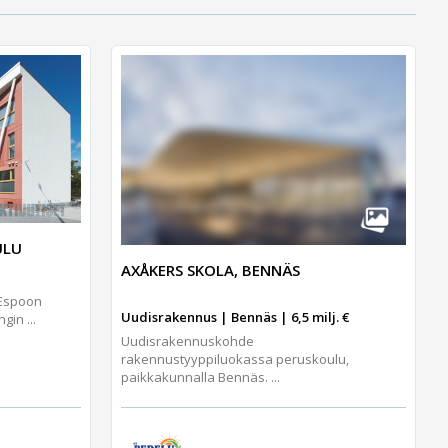
ULU
AXÅKERS SKOLA, BENNÄS
 Espoon
Uudisrakennus | Bennäs | 6,5 milj. €
gin ...
Uudisrakennuskohde
rakennustyyppiluokassa peruskoulu,
paikkakunnalla Bennäs. ...