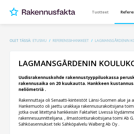
Tuotteet
Refere
OLET TÄSSÄ:
ETUSIVU
REFERENSSIHANKKEET
LAGMANSGÅRDENIN KO
LAGMANSGÅRDENIN KOULUKOT
Uudisrakennuskohde rakennustyyppiluokassa perusk
rakennusaika on 20 kuukautta. Hankkeen kustannusarv
neliömetriä .
Rakennuttaja oli Senaatti-kiinteistöt Länsi-Suomen alue ja ark
Hankemuoto oli jaettu urakkaja rakennusurakoitsijana toimi
jotka ovat liitettynä hankkeisiin FaktaNet Livessä löydämme
rakennesuunnittelijana. , ilmastointiurakoitsijana toimi Ab G
Sähköasennukset teki Sähköpalvelu Walberg Ab Oy .