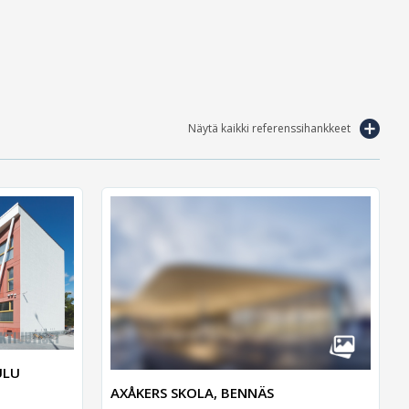
Näytä kaikki referenssihankkeet
ULU
AXÅKERS SKOLA, BENNÄS