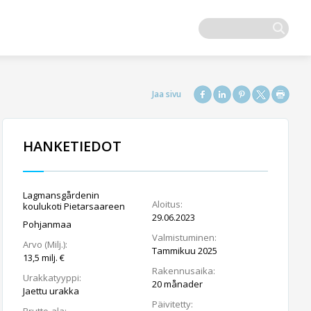
HANKETIEDOT
Lagmansgårdenin
Aloitus:
koulukoti Pietarsaareen
29.06.2023
Pohjanmaa
Valmistuminen:
Arvo (Milj.):
Tammikuu 2025
13,5 milj. €
Rakennusaika:
Urakkatyyppi:
20 månader
Jaettu urakka
Päivitetty: