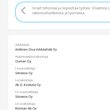
Smart tehostaa ja nopeuttaa työtäsi. Smartista 
rakennushankkeista ja työmaista.
Arkkitehti
Anttinen Oiva Arkkitehdit Oy
Automaatiourakoitsija
Ouman Oy
I-suunnittelija
Sitowise Oy
I-urakoitsija
Ab G. Koskela Oy
LV-suunnittelija
Sitowise Oy
LV-urakoitsija
Rörman Ab Oy