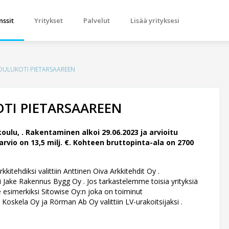
nssit
Yritykset
Palvelut
Lisää yrityksesi
ULUKOTI PIETARSAAREEN
I PIETARSAAREEN
oulu, .
Rakentaminen alkoi 29.06.2023 ja arvioitu
io on 13,5 milj. €. Kohteen bruttopinta-ala on 2700
kitehdiksi valittiin Anttinen Oiva Arkkitehdit Oy .
 Jake Rakennus Bygg Oy . Jos tarkastelemme toisia yrityksiä
 esimerkiksi Sitowise Oy:n joka on toiminut
. Koskela Oy ja Rörman Ab Oy valittiin LV-urakoitsijaksi .