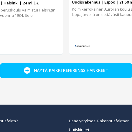
Uudisrakennus | Espoo | 21,50 m
| Helsinki | 24 milj. €
Kolmikerroksinen Auroran koulu
 peruskoulu valmistui Helsingin
Lippajärvellä on tiettävästi kaupun
vuonna 1934. Se o...
NÄYTÄ KAIKKI REFERENSSIHANKKEET
nusfakta?
Lisää yrityksesi Rakennusfaktaan
Uutiskirjeet