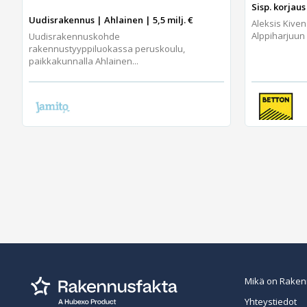
Sisp. korjaus 
Uudisrakennus | Ahlainen | 5,5 milj. €
Aleksis Kiven
Alppiharjuun 
Uudisrakennuskohde
rakennustyyppiluokassa peruskoulu,
paikkakunnalla Ahlainen...
Mikä on Raken
Yhteystiedot