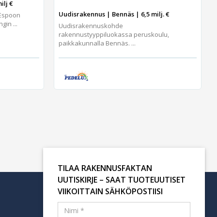
ilj €
Uudisrakennus | Bennäs | 6,5 milj. €
 Espoon
gin ...
Uudisrakennuskohde
rakennustyyppiluokassa peruskoulu,
paikkakunnalla Bennäs. ...
TILAA RAKENNUSFAKTAN
UUTISKIRJE – SAAT TUOTEUUTISET
VIIKOITTAIN SÄHKÖPOSTIISI
Tilaa uutiskirje