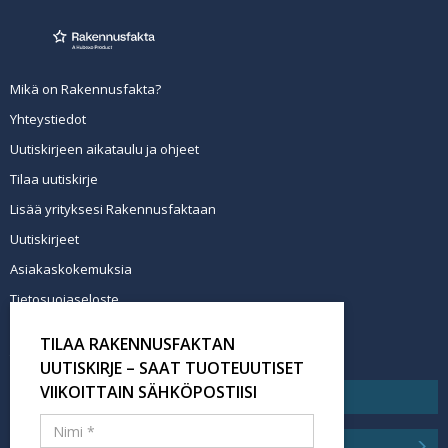
Mikä on Rakennusfakta?
Yhteystiedot
Uutiskirjeen aikataulu ja ohjeet
Tilaa uutiskirje
Lisää yrityksesi Rakennusfaktaan
Uutiskirjeet
Asiakaskokemuksia
Tietosuojaseloste
Newsletter info in English
TILAA RAKENNUSFAKTAN
Tilaa uutiskirje
UUTISKIRJE – SAAT TUOTEUUTISET
VIIKOITTAIN SÄHKÖPOSTIISI