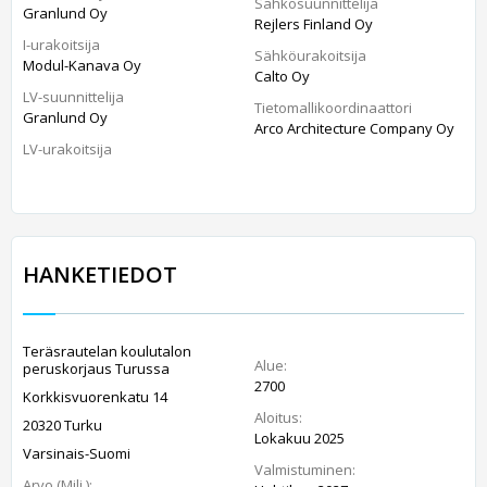
Sähkösuunnittelija
Granlund Oy
Rejlers Finland Oy
I-urakoitsija
Sähköurakoitsija
Modul-Kanava Oy
Calto Oy
LV-suunnittelija
Tietomallikoordinaattori
Granlund Oy
Arco Architecture Company Oy
LV-urakoitsija
HANKETIEDOT
Teräsrautelan koulutalon
Alue:
peruskorjaus Turussa
2700
Korkkisvuorenkatu 14
Aloitus:
20320 Turku
Lokakuu 2025
Varsinais-Suomi
Valmistuminen:
Arvo (Milj.):