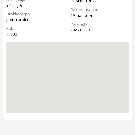
Huhtikuu 2027
9,4 milj. €
Rakennusaika:
Urakkatyyppi:
19 månader
Jaettu urakka
Päivitetty:
Koko:
2025-09-19
11700