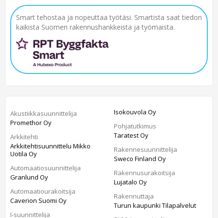
Smart tehostaa ja nopeuttaa työtäsi. Smartista saat tiedon
kaikista Suomen rakennushankkeista ja työmaista.
Isokouvola Oy
Akustiikkasuunnittelija
Promethor Oy
Pohjatutkimus
Taratest Oy
Arkkitehti
Arkkitehtisuunnittelu Mikko
Rakennesuunnittelija
Uotila Oy
Sweco Finland Oy
Automaatiosuunnittelija
Rakennusurakoitsija
Granlund Oy
Lujatalo Oy
Automaatiourakoitsija
Rakennuttaja
Caverion Suomi Oy
Turun kaupunki Tilapalvelut
I-suunnittelija