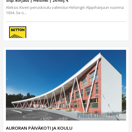
Sisp. korjaus | Helsinki | 24 milj. €
Aleksis Kiven peruskoulu valmistui Helsingin Alppiharjuun vuonna
1934. Se o...
AURORAN PÄIVÄKOTI JA KOULU