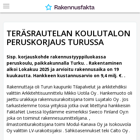
TERÄSRAUTELAN KOULUTALON
PERUSKORJAUS TURUSSA
Sisp. korjauskohde rakennustyyppiluokassa
peruskoulu, paikkakunnalla Turku. .
Rakentaminen
alkoi Lokakuu 2025 ja arvioitu rakennusaika on 19
kuukautta. Hankkeen kustannusarvio on 9,4 milj. €. .
Rakennuttaja oli Turun kaupunki Tilapalvelut ja arkkitehdiksi
valittiin Arkkitehtisuunnittelu Mikko Uotila Oy .
Hankemuoto oli
jaettu urakkaja rakennusurakoitsijana toimi Lujatalo Oy . Jos
tarkastelemme toisia yrityksiä jotka ovat liitettynä hankkeisiin
FaktaNet Livessä löydämme esimerkiksi Sweco Finland Oy:n
joka on toiminut rakennesuunnittelijana. ,
ilmastointiurakoitsijana toimi Modul-Kanava Oy ja Isokouvola
Oy valittiin LV-urakoitsijaksi . Sähköasennukset teki Calto Oy .