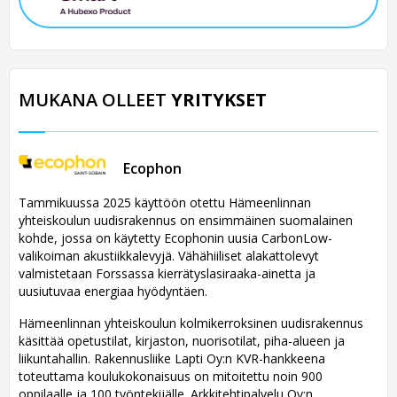
MUKANA OLLEET
YRITYKSET
Ecophon
Tammikuussa 2025 käyttöön otettu Hämeenlinnan
yhteiskoulun uudisrakennus on ensimmäinen suomalainen
kohde, jossa on käytetty Ecophonin uusia CarbonLow-
valikoiman akustiikkalevyjä. Vähähiiliset alakattolevyt
valmistetaan Forssassa kierrätyslasiraaka-ainetta ja
uusiutuvaa energiaa hyödyntäen.
Hämeenlinnan yhteiskoulun kolmikerroksinen uudisrakennus
käsittää opetustilat, kirjaston, nuorisotilat, piha-alueen ja
liikuntahallin. Rakennusliike Lapti Oy:n KVR-hankkeena
toteuttama koulukokonaisuus on mitoitettu noin 900
oppilaalle ja 100 työntekijälle. Arkkitehtipalvelu Oy:n