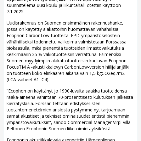
suunnittelema uusi koulu ja liikuntahalli otettiin käyttöön
7.1.2025.
Uudisrakennus on Suomen ensimmäinen rakennushanke,
jossa on käytetty alakattoihin huomattavan vähähiilisiä
Ecophon CarbonLow-tuotteita. EPD-ympäristöselostein
vähähiiliseksi todennettu valikoima valmistetaan Forssassa
biokaasulla, mikä pienentää tuotteiden ilmastovaikutuksia
keskimäärin 35 % vakiotuotteisiin verrattuna. Esimerkiksi
Suomen myydyimpiin alakattotuotteisiin kuuluvan Ecophon
FocusTM A -akustiikkalevyn CarbonLow-version hiilijalanjälki
on tuotteen koko elinkaaren aikana vain 1,5 kgCO2eq./m2
(LCA-vaiheet A1–C4).
”Ecophon on käyttänyt jo 1990-luvulta saakka tuotteidensa
raaka-aineena vähintään 70-prosenttisesti kulutuksen jälkeistä
kierrätyslasia. Forssan tehtaan edistyksellisten
tuotantomenetelmien ansiosta pystymme nyt tarjoamaan
samat akustiset ja tekniset ominaisuudet entistä pienemmin
ympäristövaikutuksin”, sanoo Commercial Manager Virpi Villa-
Peltonen Ecophonin Suomen liiketoimintayksiköstä.
Ecophonin akustiikkalevyjä asennettiin Hämeenlinnan