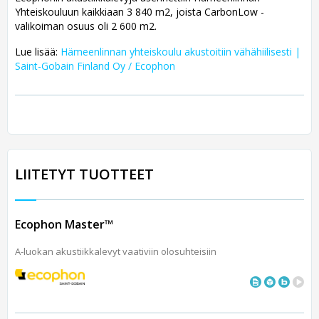
Yhteiskouluun kaikkiaan 3 840 m2, joista CarbonLow -
valikoiman osuus oli 2 600 m2.
Lue lisää:
Hämeenlinnan yhteiskoulu akustoitiin vähähiilisesti |
Saint-Gobain Finland Oy / Ecophon
LIITETYT TUOTTEET
Ecophon Master™
A-luokan akustiikkalevyt vaativiin olosuhteisiin