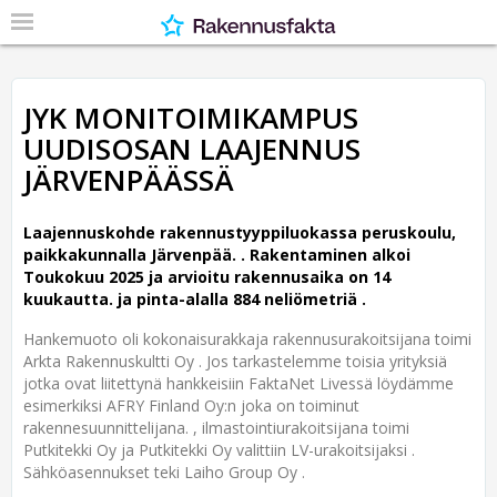
JYK MONITOIMIKAMPUS
UUDISOSAN LAAJENNUS
JÄRVENPÄÄSSÄ
Laajennuskohde rakennustyyppiluokassa peruskoulu,
paikkakunnalla Järvenpää. .
Rakentaminen alkoi
Toukokuu 2025 ja arvioitu rakennusaika on 14
kuukautta. ja pinta-alalla 884 neliömetriä .
Hankemuoto oli kokonaisurakkaja rakennusurakoitsijana toimi
Arkta Rakennuskultti Oy . Jos tarkastelemme toisia yrityksiä
jotka ovat liitettynä hankkeisiin FaktaNet Livessä löydämme
esimerkiksi AFRY Finland Oy:n joka on toiminut
rakennesuunnittelijana. , ilmastointiurakoitsijana toimi
Putkitekki Oy ja Putkitekki Oy valittiin LV-urakoitsijaksi .
Sähköasennukset teki Laiho Group Oy .