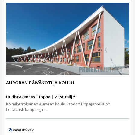
AURORAN PÄIVÄKOTI JA KOULU
Uudisrakennus | Espoo | 21,50 milj €
Kolmikerroksinen Auroran koulu Espoon Lippajärvellä on
tiettävästi kaupungin ...