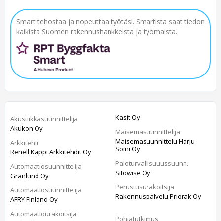
Smart tehostaa ja nopeuttaa työtäsi. Smartista saat tiedon
kaikista Suomen rakennushankkeista ja työmaista.
Kasit Oy
Akustiikkasuunnittelija
Akukon Oy
Maisemasuunnittelija
Maisemasuunnittelu Harju-
Arkkitehti
Soini Oy
Renell Käppi Arkkitehdit Oy
Paloturvallisuuussuunn.
Automaatiosuunnittelija
Sitowise Oy
Granlund Oy
Perustusurakoitsija
Automaatiosuunnittelija
Rakennuspalvelu Priorak Oy
AFRY Finland Oy
Automaatiourakoitsija
Pohjatutkimus