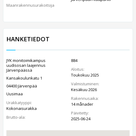
Maanrakennusurakoitsija
HANKETIEDOT
JYK monitoimikampus
884
uudisosan laajennus
Aloitus:
Järvenpäässä
Toukokuu 2025
Kansakoulunkatu 1
Valmistuminen:
04400 Järvenpää
Kesäkuu 2026
Uusimaa
Rakennusaika:
Urakkatyyppi:
14 månader
Kokonaisurakka
Päivitetty:
Brutto-ala:
2025-06-24