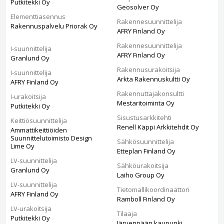
Putkitekki Oy
Geosolver Oy
Elementtiasennus
Rakennesuunnittelija
Rakennuspalvelu Priorak Oy
AFRY Finland Oy
Rakennesuunnittelija
I-suunnittelija
AFRY Finland Oy
Granlund Oy
Rakennusurakoitsija
I-suunnittelija
Arkta Rakennuskultti Oy
AFRY Finland Oy
Rakennuttajakonsultti
I-urakoitsija
Mestaritoiminta Oy
Putkitekki Oy
Sisustusarkkitehti
Keittiösuunnittelija
Renell Käppi Arkkitehdit Oy
Ammattikeittiöiden
Suunnittelutoimisto Design
Sähkösuunnittelija
Lime Oy
Etteplan Finland Oy
LV-suunnittelija
Sähköurakoitsija
Granlund Oy
Laiho Group Oy
LV-suunnittelija
Tietomallikoordinaattori
AFRY Finland Oy
Ramboll Finland Oy
LV-urakoitsija
Tilaaja
Putkitekki Oy
Järvenpään kaupunki