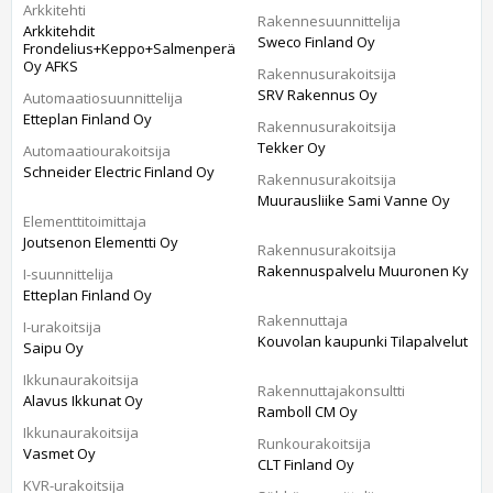
Arkkitehti
Rakennesuunnittelija
Arkkitehdit
Sweco Finland Oy
Frondelius+Keppo+Salmenperä
Oy AFKS
Rakennusurakoitsija
SRV Rakennus Oy
Automaatiosuunnittelija
Etteplan Finland Oy
Rakennusurakoitsija
Tekker Oy
Automaatiourakoitsija
Schneider Electric Finland Oy
Rakennusurakoitsija
Muurausliike Sami Vanne Oy
Elementtitoimittaja
Joutsenon Elementti Oy
Rakennusurakoitsija
Rakennuspalvelu Muuronen Ky
I-suunnittelija
Etteplan Finland Oy
Rakennuttaja
I-urakoitsija
Kouvolan kaupunki Tilapalvelut
Saipu Oy
Ikkunaurakoitsija
Rakennuttajakonsultti
Alavus Ikkunat Oy
Ramboll CM Oy
Ikkunaurakoitsija
Runkourakoitsija
Vasmet Oy
CLT Finland Oy
KVR-urakoitsija