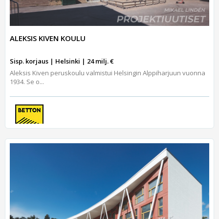
ALEKSIS KIVEN KOULU
Sisp. korjaus | Helsinki | 24 milj. €
Aleksis Kiven peruskoulu valmistui Helsingin Alppiharjuun vuonna
1934. Se o...