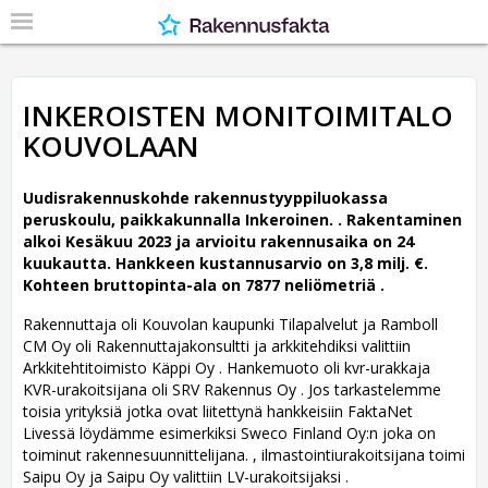
INKEROISTEN MONITOIMITALO
KOUVOLAAN
Uudisrakennuskohde rakennustyyppiluokassa
peruskoulu, paikkakunnalla Inkeroinen. .
Rakentaminen
alkoi Kesäkuu 2023 ja arvioitu rakennusaika on 24
kuukautta. Hankkeen kustannusarvio on 3,8 milj. €.
Kohteen bruttopinta-ala on 7877 neliömetriä .
Rakennuttaja oli Kouvolan kaupunki Tilapalvelut ja Ramboll
CM Oy oli Rakennuttajakonsultti ja arkkitehdiksi valittiin
Arkkitehtitoimisto Käppi Oy .
Hankemuoto oli kvr-urakkaja
KVR-urakoitsijana oli SRV Rakennus Oy . Jos tarkastelemme
toisia yrityksiä jotka ovat liitettynä hankkeisiin FaktaNet
Livessä löydämme esimerkiksi Sweco Finland Oy:n joka on
toiminut rakennesuunnittelijana. , ilmastointiurakoitsijana toimi
Saipu Oy ja Saipu Oy valittiin LV-urakoitsijaksi .