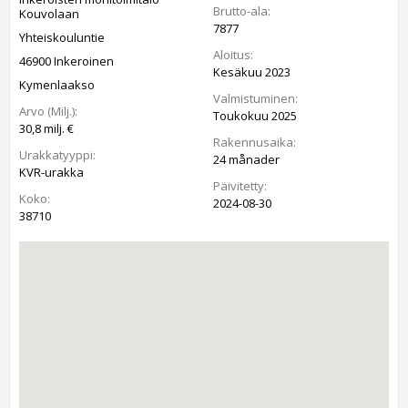
Brutto-ala:
Kouvolaan
7877
Yhteiskouluntie
Aloitus:
46900 Inkeroinen
Kesäkuu 2023
Kymenlaakso
Valmistuminen:
Arvo (Milj.):
Toukokuu 2025
30,8 milj. €
Rakennusaika:
Urakkatyyppi:
24 månader
KVR-urakka
Päivitetty:
Koko:
2024-08-30
38710