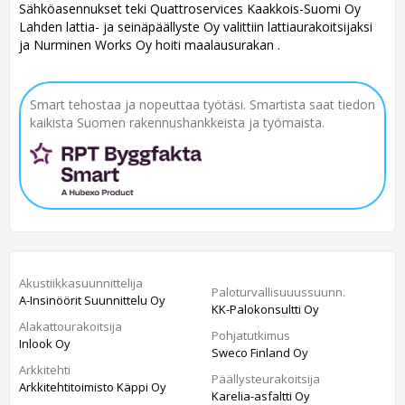
Sähköasennukset teki Quattroservices Kaakkois-Suomi Oy
Lahden lattia- ja seinäpäällyste Oy valittiin lattiaurakoitsijaksi
ja Nurminen Works Oy hoiti maalausurakan .
Smart tehostaa ja nopeuttaa työtäsi. Smartista saat tiedon
kaikista Suomen rakennushankkeista ja työmaista.
Akustiikkasuunnittelija
Paloturvallisuuussuunn.
A-Insinöörit Suunnittelu Oy
KK-Palokonsultti Oy
Alakattourakoitsija
Pohjatutkimus
Inlook Oy
Sweco Finland Oy
Arkkitehti
Päällysteurakoitsija
Arkkitehtitoimisto Käppi Oy
Karelia-asfaltti Oy