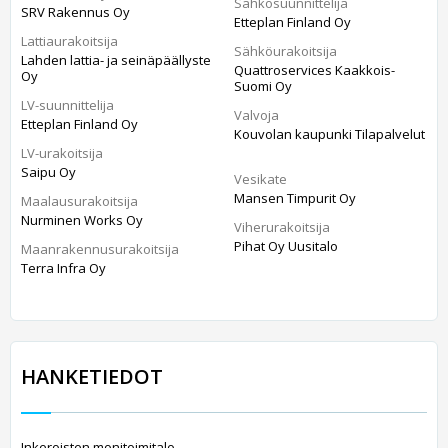
Sähkösuunnittelija
SRV Rakennus Oy
Etteplan Finland Oy
Lattiaurakoitsija
Sähköurakoitsija
Lahden lattia- ja seinäpäällyste
Quattroservices Kaakkois-
Oy
Suomi Oy
LV-suunnittelija
Valvoja
Etteplan Finland Oy
Kouvolan kaupunki Tilapalvelut
LV-urakoitsija
Saipu Oy
Vesikate
Mansen Timpurit Oy
Maalausurakoitsija
Nurminen Works Oy
Viherurakoitsija
Pihat Oy Uusitalo
Maanrakennusurakoitsija
Terra Infra Oy
HANKETIEDOT
Inkeroisten monitoimitalo