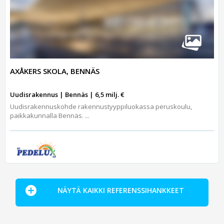
AXÅKERS SKOLA, BENNÄS
Uudisrakennus | Bennäs | 6,5 milj. €
Uudisrakennuskohde rakennustyyppiluokassa peruskoulu,
paikkakunnalla Bennäs. ...
NÄYTÄ KAIKKI REFERENSSIHANKKEET