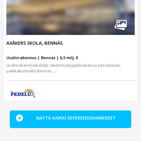
AXÅKERS SKOLA, BENNÄS
Uudisrakennus | Bennäs | 6,5 milj. €
Uudisrakennuskohde rakennustyyppiluokassa peruskoulu,
paikkakunnalla Bennäs. ...
NÄYTÄ KAIKKI REFERENSSIHANKKEET