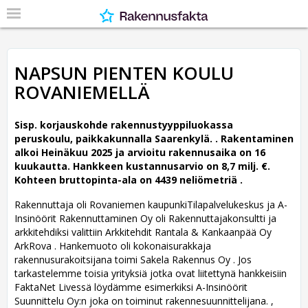
NAPSUN PIENTEN KOULU
ROVANIEMELLÄ
Sisp. korjauskohde rakennustyyppiluokassa
peruskoulu, paikkakunnalla Saarenkylä. .
Rakentaminen
alkoi Heinäkuu 2025 ja arvioitu rakennusaika on 16
kuukautta. Hankkeen kustannusarvio on 8,7 milj. €.
Kohteen bruttopinta-ala on 4439 neliömetriä .
Rakennuttaja oli Rovaniemen kaupunkiTilapalvelukeskus ja A-
Insinöörit Rakennuttaminen Oy oli Rakennuttajakonsultti ja
arkkitehdiksi valittiin Arkkitehdit Rantala & Kankaanpää Oy
ArkRova .
Hankemuoto oli kokonaisurakkaja
rakennusurakoitsijana toimi Sakela Rakennus Oy . Jos
tarkastelemme toisia yrityksiä jotka ovat liitettynä hankkeisiin
FaktaNet Livessä löydämme esimerkiksi A-Insinöörit
Suunnittelu Oy:n joka on toiminut rakennesuunnittelijana. ,