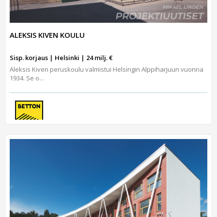
ALEKSIS KIVEN KOULU
Sisp. korjaus | Helsinki | 24 milj. €
Aleksis Kiven peruskoulu valmistui Helsingin Alppiharjuun vuonna
1934. Se o...