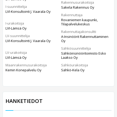
Rakennusurakoitsija
I-suunnittelija
Sakela Rakennus Oy
LVI-Konsultointi J. Vaarala Oy
Rakennuttaja
Rovaniemen kaupunki,
I-urakoitsija
Tilapalvelukeskus
LVI-Lämsä Oy
Rakennuttajakonsultti
LV-suunnittelija
A-Insinöörit Rakennuttaminen
LVI-Konsultointi J. Vaarala Oy
Oy
Sähkösuunnittelija
LV-urakoitsija
Sähköinsinööritoimisto Esko
LVI-Lämsä Oy
Laakso Oy
Maanrakennusurakoitsija
Sähköurakoitsija
Kemin Konepalvelu Oy
Sähkö-Kela Oy
HANKETIEDOT