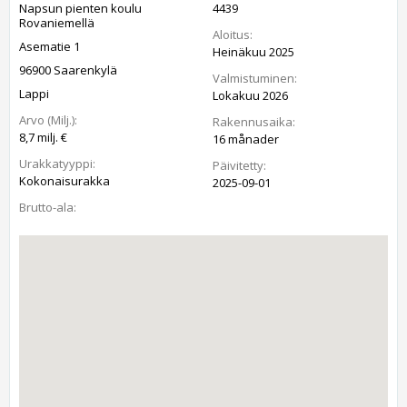
Napsun pienten koulu
4439
Rovaniemellä
Aloitus:
Asematie 1
Heinäkuu 2025
96900 Saarenkylä
Valmistuminen:
Lappi
Lokakuu 2026
Arvo (Milj.):
Rakennusaika:
8,7 milj. €
16 månader
Urakkatyyppi:
Päivitetty:
Kokonaisurakka
2025-09-01
Brutto-ala: