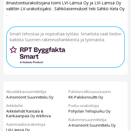
ilmastointiurakoitsijana toimi LVI-Lämsä Oy ja LVI-Lämsä Oy
valittiin LV-urakoitsijaksi . Sähköasennukset teki Sähkö-Kela Oy
.
Smart tehostaa ja nopeuttaa työtäsi. Smartista saat tiedon
kaikista Suomen rakennushankkeista ja työmaista.
Akustiikkasuunnittelija
Paloturvallisuuussuunn.
A-Insinöörit Suunnittelu Oy
KK-Palokonsultti Oy
Arkkitehti
Purku-urakoitsija
Arkkitehdit Rantala &
Pohjolan Tehopurku Oy
Kankaanpää Oy ArkRova
Rakennesuunnittelija
Automaatiourakoitsija
A-Insinöörit Suunnittelu Oy
LVI-Lämsä Oy