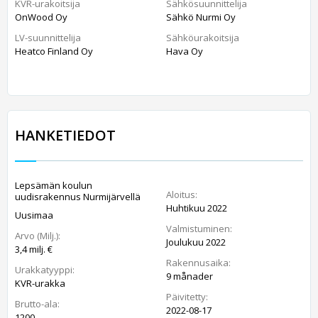
KVR-urakoitsija
Sähkösuunnittelija
OnWood Oy
Sähkö Nurmi Oy
LV-suunnittelija
Sähköurakoitsija
Heatco Finland Oy
Hava Oy
HANKETIEDOT
Lepsämän koulun
Aloitus:
uudisrakennus Nurmijärvellä
Huhtikuu 2022
Uusimaa
Valmistuminen:
Arvo (Milj.):
Joulukuu 2022
3,4 milj. €
Rakennusaika:
Urakkatyyppi:
9 månader
KVR-urakka
Päivitetty:
Brutto-ala:
2022-08-17
1200