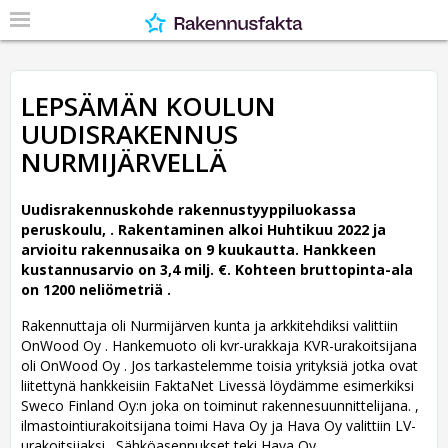
LEPSÄMÄN KOULUN
UUDISRAKENNUS
NURMIJÄRVELLÄ
Uudisrakennuskohde rakennustyyppiluokassa
peruskoulu, .
Rakentaminen alkoi Huhtikuu 2022 ja
arvioitu rakennusaika on 9 kuukautta. Hankkeen
kustannusarvio on 3,4 milj. €. Kohteen bruttopinta-ala
on 1200 neliömetriä .
Rakennuttaja oli Nurmijärven kunta ja arkkitehdiksi valittiin
OnWood Oy .
Hankemuoto oli kvr-urakkaja KVR-urakoitsijana
oli OnWood Oy . Jos tarkastelemme toisia yrityksiä jotka ovat
liitettynä hankkeisiin FaktaNet Livessä löydämme esimerkiksi
Sweco Finland Oy:n joka on toiminut rakennesuunnittelijana. ,
ilmastointiurakoitsijana toimi Hava Oy ja Hava Oy valittiin LV-
urakoitsijaksi . Sähköasennukset teki Hava Oy .