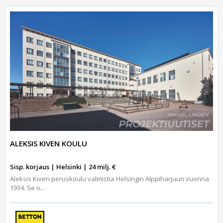
ALEKSIS KIVEN KOULU
Sisp. korjaus | Helsinki | 24 milj. €
Aleksis Kiven peruskoulu valmistui Helsingin Alppiharjuun vuonna
1934. Se o...