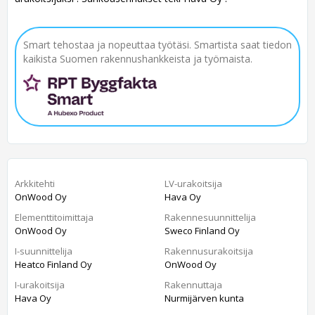
Smart tehostaa ja nopeuttaa työtäsi. Smartista saat tiedon
kaikista Suomen rakennushankkeista ja työmaista.
Arkkitehti
LV-urakoitsija
OnWood Oy
Hava Oy
Elementtitoimittaja
Rakennesuunnittelija
OnWood Oy
Sweco Finland Oy
I-suunnittelija
Rakennusurakoitsija
Heatco Finland Oy
OnWood Oy
I-urakoitsija
Rakennuttaja
Hava Oy
Nurmijärven kunta