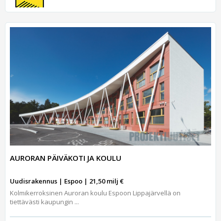
AURORAN PÄIVÄKOTI JA KOULU
Uudisrakennus | Espoo | 21,50 milj €
Kolmikerroksinen Auroran koulu Espoon Lippajärvellä on
tiettävästi kaupungin ...