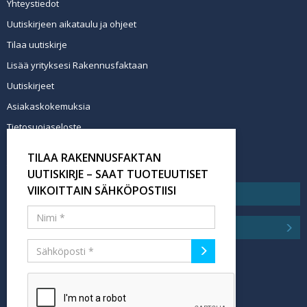
Yhteystiedot
Uutiskirjeen aikataulu ja ohjeet
Tilaa uutiskirje
Lisää yrityksesi Rakennusfaktaan
Uutiskirjeet
Asiakaskokemuksia
Tietosuojaseloste
Newsletter info in English
TILAA RAKENNUSFAKTAN
Tilaa uutiskirje
UUTISKIRJE – SAAT TUOTEUUTISET
VIIKOITTAIN SÄHKÖPOSTIISI