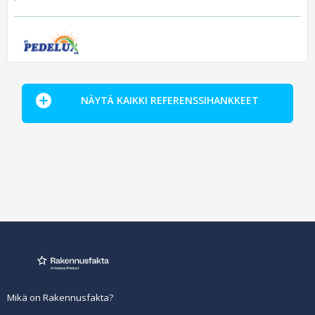
NÄYTÄ KAIKKI REFERENSSIHANKKEET
Mikä on Rakennusfakta?