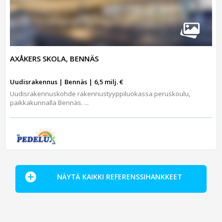
AXÅKERS SKOLA, BENNÄS
Uudisrakennus | Bennäs | 6,5 milj. €
Uudisrakennuskohde rakennustyyppiluokassa peruskoulu,
paikkakunnalla Bennäs. ...
NÄYTÄ KAIKKI REFERENSSIHANKKEET