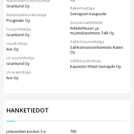
Automaatiosuunnittelija
Granlund Oy
Rakennuttaja
Seinäjoen kaupunki
Automaatiourakoitsija
Progmatic Oy
Sisustusarkkitehti
Arkkitehtuuri- ja
I-suunnittelija
muotoilutoimisto Talli Oy
Granlund Oy
Sähkösuunnittelija
I-urakoitsija
Sähköinsinööritoimisto Ratex
Are Oy
Oy
LV-suunnittelija
Sähköurakoitsija
Granlund Oy
Kaunisto-Yhtiöt Seinäjoki Oy
LV-urakoitsija
Are Oy
HANKETIEDOT
Lintuviidan koulun 3-v.
700