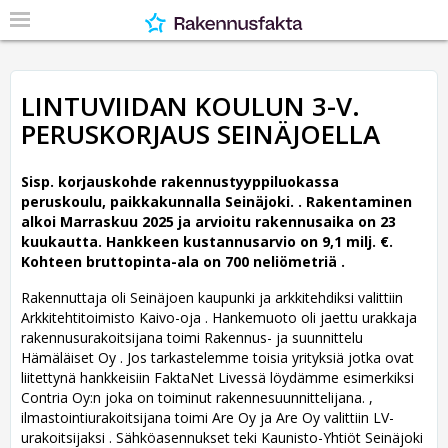
LINTUVIIDAN KOULUN 3-V.
PERUSKORJAUS SEINÄJOELLA
Sisp. korjauskohde rakennustyyppiluokassa
peruskoulu, paikkakunnalla Seinäjoki. .
Rakentaminen
alkoi Marraskuu 2025 ja arvioitu rakennusaika on 23
kuukautta. Hankkeen kustannusarvio on 9,1 milj. €.
Kohteen bruttopinta-ala on 700 neliömetriä .
Rakennuttaja oli Seinäjoen kaupunki ja arkkitehdiksi valittiin
Arkkitehtitoimisto Kaivo-oja .
Hankemuoto oli jaettu urakkaja
rakennusurakoitsijana toimi Rakennus- ja suunnittelu
Hämäläiset Oy . Jos tarkastelemme toisia yrityksiä jotka ovat
liitettynä hankkeisiin FaktaNet Livessä löydämme esimerkiksi
Contria Oy:n joka on toiminut rakennesuunnittelijana. ,
ilmastointiurakoitsijana toimi Are Oy ja Are Oy valittiin LV-
urakoitsijaksi . Sähköasennukset teki Kaunisto-Yhtiöt Seinäjoki