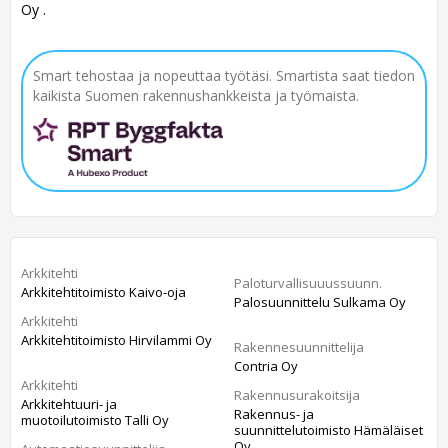
Oy .
Smart tehostaa ja nopeuttaa työtäsi. Smartista saat tiedon
kaikista Suomen rakennushankkeista ja työmaista.
Arkkitehti
Paloturvallisuuussuunn.
Arkkitehtitoimisto Kaivo-oja
Palosuunnittelu Sulkama Oy
Arkkitehti
Arkkitehtitoimisto Hirvilammi Oy
Rakennesuunnittelija
Contria Oy
Arkkitehti
Rakennusurakoitsija
Arkkitehtuuri- ja
Rakennus- ja
muotoilutoimisto Talli Oy
suunnittelutoimisto Hämäläiset
Oy