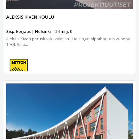
ALEKSIS KIVEN KOULU
Sisp. korjaus | Helsinki | 24 milj. €
Aleksis Kiven peruskoulu valmistui Helsingin Alppiharjuun vuonna
1934. Se o...