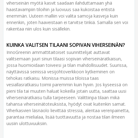
viherseinän myötä kasvit saadaan ilahduttamaan yhä
haastavampiin tiloihin ja luovuus saa kukoistaa entistä
enemmän. Uuteen malliin voi valita samoja kasveja kuin
ennenkin, joten haaveistaan ei tarvitse tinkiä. Samalla sen voi
rakentaa niin ulos kuin sisällekin.
KUINKA VALITSEN TILAANI SOPIVAN VIHERSEINÄN?
InnoGreenin ammattitaitoiset suunnittelijat auttavat
valitsemaan juuri sinun tilaasi sopivan viherseinäratkaisun,
jossa huomioidaan toiveesi ja tilan mahdollisuudet. Suurissa,
näyttävissä seinissä vesijohtoverkkoon kytkeminen on
tehokas ratkaisu. Monissa muissa tiloissa taas
vesiallasratkaisu toimii paremmin kuin hyvin. Jos kyseessä on
pieni tila tai muuten haluat kokeilla jotain uutta, saattaa uusi
viherseinäratkaisu tulla tarpeeseen. Valittiinpa tilaan mikä
tahansa viherseinätoteuksista, hyödyt ovat kuitenkin samat.
Viherkasvien läsnäolo lievittää stressiä, alentaa verenpainetta,
parantaa mielialaa, lisää tuottavuutta ja nostaa tilan ilmeen
uusiin ulottuvuuksiin.