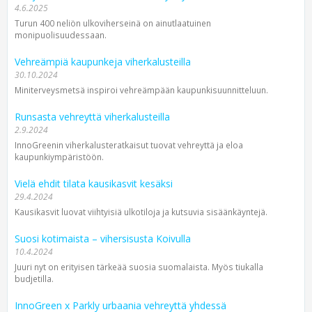
4.6.2025
Turun 400 neliön ulkoviherseinä on ainutlaatuinen
monipuolisuudessaan.
Vehreämpiä kaupunkeja viherkalusteilla
30.10.2024
Miniterveysmetsä inspiroi vehreämpään kaupunkisuunnitteluun.
Runsasta vehreyttä viherkalusteilla
2.9.2024
InnoGreenin viherkalusteratkaisut tuovat vehreyttä ja eloa
kaupunkiympäristöön.
Vielä ehdit tilata kausikasvit kesäksi
29.4.2024
Kausikasvit luovat viihtyisiä ulkotiloja ja kutsuvia sisäänkäyntejä.
Suosi kotimaista – vihersisusta Koivulla
10.4.2024
Juuri nyt on erityisen tärkeää suosia suomalaista. Myös tiukalla
budjetilla.
InnoGreen x Parkly urbaania vehreyttä yhdessä