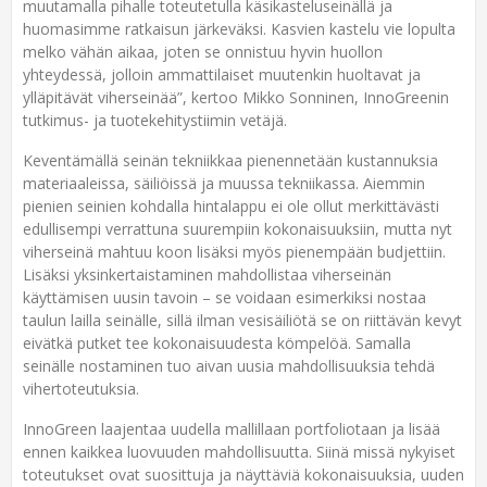
muutamalla pihalle toteutetulla käsikasteluseinällä ja
huomasimme ratkaisun järkeväksi. Kasvien kastelu vie lopulta
melko vähän aikaa, joten se onnistuu hyvin huollon
yhteydessä, jolloin ammattilaiset muutenkin huoltavat ja
ylläpitävät viherseinää”, kertoo Mikko Sonninen, InnoGreenin
tutkimus- ja tuotekehitystiimin vetäjä.
Keventämällä seinän tekniikkaa pienennetään kustannuksia
materiaaleissa, säiliöissä ja muussa tekniikassa. Aiemmin
pienien seinien kohdalla hintalappu ei ole ollut merkittävästi
edullisempi verrattuna suurempiin kokonaisuuksiin, mutta nyt
viherseinä mahtuu koon lisäksi myös pienempään budjettiin.
Lisäksi yksinkertaistaminen mahdollistaa viherseinän
käyttämisen uusin tavoin – se voidaan esimerkiksi nostaa
taulun lailla seinälle, sillä ilman vesisäiliötä se on riittävän kevyt
eivätkä putket tee kokonaisuudesta kömpelöä. Samalla
seinälle nostaminen tuo aivan uusia mahdollisuuksia tehdä
vihertoteutuksia.
InnoGreen laajentaa uudella mallillaan portfoliotaan ja lisää
ennen kaikkea luovuuden mahdollisuutta. Siinä missä nykyiset
toteutukset ovat suosittuja ja näyttäviä kokonaisuuksia, uuden