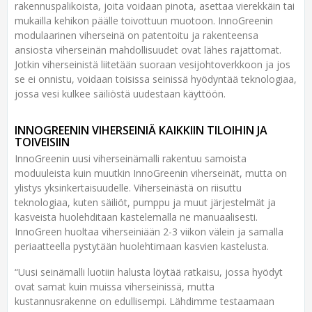
rakennuspalikoista, joita voidaan pinota, asettaa vierekkäin tai
mukailla kehikon päälle toivottuun muotoon. InnoGreenin
modulaarinen viherseinä on patentoitu ja rakenteensa
ansiosta viherseinän mahdollisuudet ovat lähes rajattomat.
Jotkin viherseinistä liitetään suoraan vesijohtoverkkoon ja jos
se ei onnistu, voidaan toisissa seinissä hyödyntää teknologiaa,
jossa vesi kulkee säiliöstä uudestaan käyttöön.
INNOGREENIN VIHERSEINIÄ KAIKKIIN TILOIHIN JA
TOIVEISIIN
InnoGreenin uusi viherseinämalli rakentuu samoista
moduuleista kuin muutkin InnoGreenin viherseinät, mutta on
ylistys yksinkertaisuudelle. Viherseinästä on riisuttu
teknologiaa, kuten säiliöt, pumppu ja muut järjestelmät ja
kasveista huolehditaan kastelemalla ne manuaalisesti.
InnoGreen huoltaa viherseiniään 2-3 viikon välein ja samalla
periaatteella pystytään huolehtimaan kasvien kastelusta.
“Uusi seinämalli luotiin halusta löytää ratkaisu, jossa hyödyt
ovat samat kuin muissa viherseinissä, mutta
kustannusrakenne on edullisempi. Lähdimme testaamaan