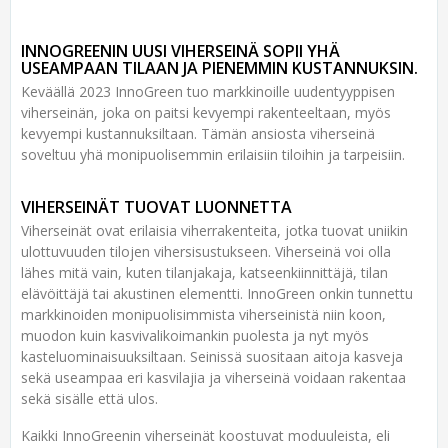
INNOGREENIN UUSI VIHERSEINÄ SOPII YHÄ
USEAMPAAN TILAAN JA PIENEMMIN KUSTANNUKSIN.
Keväällä 2023 InnoGreen tuo markkinoille uudentyyppisen
viherseinän, joka on paitsi kevyempi rakenteeltaan, myös
kevyempi kustannuksiltaan. Tämän ansiosta viherseinä
soveltuu yhä monipuolisemmin erilaisiin tiloihin ja tarpeisiin.
VIHERSEINÄT TUOVAT LUONNETTA
Viherseinät ovat erilaisia viherrakenteita, jotka tuovat uniikin
ulottuvuuden tilojen vihersisustukseen. Viherseinä voi olla
lähes mitä vain, kuten tilanjakaja, katseenkiinnittäjä, tilan
elävöittäjä tai akustinen elementti. InnoGreen onkin tunnettu
markkinoiden monipuolisimmista viherseinistä niin koon,
muodon kuin kasvivalikoimankin puolesta ja nyt myös
kasteluominaisuuksiltaan. Seinissä suositaan aitoja kasveja
sekä useampaa eri kasvilajia ja viherseinä voidaan rakentaa
sekä sisälle että ulos.
Kaikki InnoGreenin viherseinät koostuvat moduuleista, eli