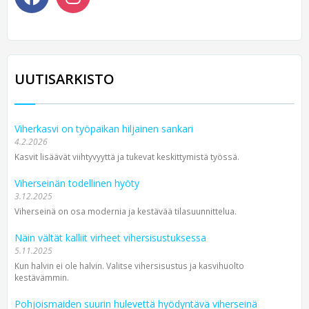
UUTISARKISTO
Viherkasvi on työpaikan hiljainen sankari
4.2.2026
Kasvit lisäävät viihtyvyyttä ja tukevat keskittymistä työssä.
Viherseinän todellinen hyöty
3.12.2025
Viherseinä on osa modernia ja kestävää tilasuunnittelua.
Näin vältät kalliit virheet vihersisustuksessa
5.11.2025
Kun halvin ei ole halvin. Valitse vihersisustus ja kasvihuolto
kestävämmin.
Pohjoismaiden suurin hulevettä hyödyntävä viherseinä