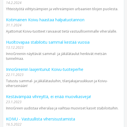
14.2.2024
Yhteistyötä viihtyisämpien ja vehreämpien urbaanien tilojen puolesta.
Kotimainen Koivu haastaa halpatuotannon
31.1.2024
Ajattomat Koivu-tuotteet raivaavat tietä vastuullisemmalle viheralalle.
Huoltovapaa stabiloitu sammal kestää vuosia
13.12.2023
InnoGreenin näyttävät sammal- ja jäkälätaulut henkivät metsän
tunnelmaa.
InnoGreenin laajentunut Koivu-tuoteperhe
22.11.2023
Tutustu sammal- ja jäkälätauluihin, tilanjakajaruukkuun ja Koivu-
viherseinään!
Kestävämpää vihreyttä, ei enää muovikasveja!
23.1.2023
InnoGreen uudistaa viheralaa ja vaihtaa muoviset kasvit stabiloituihin.
KOIVU - Vastuullista vihersisustamista
16.5.2022