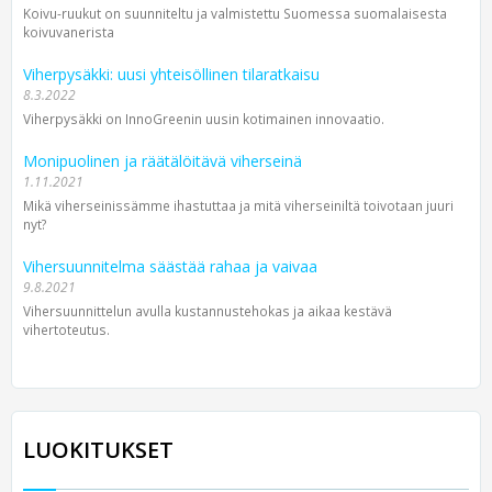
Koivu-ruukut on suunniteltu ja valmistettu Suomessa suomalaisesta
koivuvanerista
Viherpysäkki: uusi yhteisöllinen tilaratkaisu
8.3.2022
Viherpysäkki on InnoGreenin uusin kotimainen innovaatio.
Monipuolinen ja räätälöitävä viherseinä
1.11.2021
Mikä viherseinissämme ihastuttaa ja mitä viherseiniltä toivotaan juuri
nyt?
Vihersuunnitelma säästää rahaa ja vaivaa
9.8.2021
Vihersuunnittelun avulla kustannustehokas ja aikaa kestävä
vihertoteutus.
LUOKITUKSET