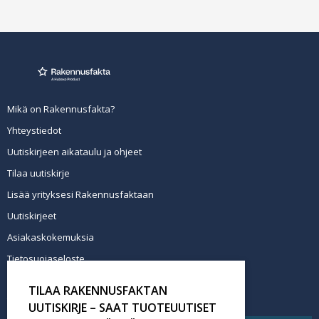
Mikä on Rakennusfakta?
Yhteystiedot
Uutiskirjeen aikataulu ja ohjeet
Tilaa uutiskirje
Lisää yrityksesi Rakennusfaktaan
Uutiskirjeet
Asiakaskokemuksia
Tietosuojaseloste
Newsletter info in English
TILAA RAKENNUSFAKTAN
Tilaa uutiskirje
UUTISKIRJE – SAAT TUOTEUUTISET