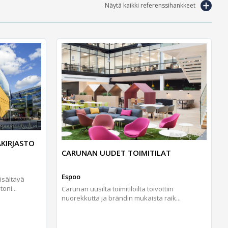
Näytä kaikki referenssihankkeet
AKIRJASTO
CARUNAN UUDET TOIMITILAT
Espoo
isältävä
oni...
Carunan uusilta toimitiloilta toivottiin
nuorekkutta ja brändin mukaista raik...