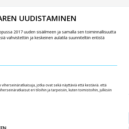
AAREN UUDISTAMINEN
pussa 2017 uuden sisäilmeen ja samalla sen toiminnallisuutta
ä vahvistettiin ja keskeinen aulatila suunniteltiin entistä
viherseinäratkaisuja, jotka ovat sekä näyttäviä että kestäviä. että
seinäratkaisut eri tiloihin ja tarpeisiin, kuten toimistoihin, julkisiin
EEN