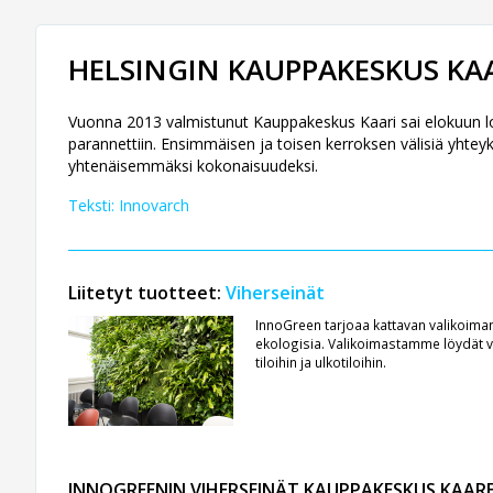
HELSINGIN KAUPPAKESKUS K
Vuonna 2013 valmistunut Kauppakeskus Kaari sai elokuun lo
parannettiin. Ensimmäisen ja toisen kerroksen välisiä yhteyksi
yhtenäisemmäksi kokonaisuudeksi.
Teksti: Innovarch
Liitetyt tuotteet:
Viherseinät
InnoGreen tarjoaa kattavan valikoiman 
ekologisia. Valikoimastamme löydät viher
tiloihin ja ulkotiloihin.
INNOGREENIN VIHERSEINÄT KAUPPAKESKUS KAAR