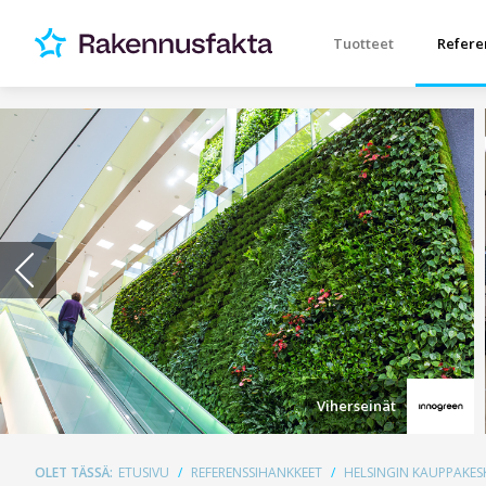
Tuotteet
Refere
Viherseinät
OLET TÄSSÄ:
ETUSIVU
REFERENSSIHANKKEET
HELSINGIN KAUPPAKES