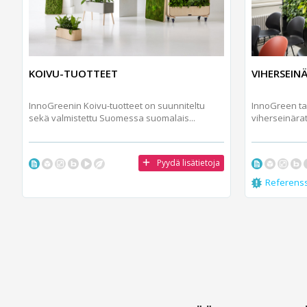
KOIVU-TUOTTEET
VIHERSEIN
InnoGreenin Koivu-tuotteet on suunniteltu
InnoGreen ta
sekä valmistettu Suomessa suomalais...
viherseinärat
Pyydä lisätietoja
Referens