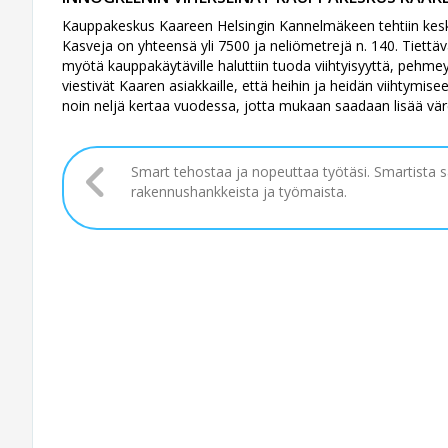
Kauppakeskus Kaareen Helsingin Kannelmäkeen tehtiin kesk
Kasveja on yhteensä yli 7500 ja neliömetrejä n. 140. Tiett
myötä kauppakäytäville haluttiin tuoda viihtyisyyttä, pehme
viestivät Kaaren asiakkaille, että heihin ja heidän viihtymi
noin neljä kertaa vuodessa, jotta mukaan saadaan lisää vär
Smart tehostaa ja nopeuttaa työtäsi. Smartista 
rakennushankkeista ja työmaista.