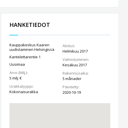
HANKETIEDOT
Kauppakeskus Kaaren
Aloitus:
uudistaminen Helsingissä
Helmikuu 2017
Kantelettarentie 1
Valmistuminen:
Uusimaa
Kesäkuu 2017
Arvo (Milj.):
Rakennusaika:
5 milj. €
5 månader
Urakkatyyppi:
Päivitetty:
Kokonaisurakka
2020-10-19