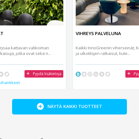
ÄT
VIHREYS PALVELUNA
rjoaa kattavan valikoiman
Kaikki InnoGreenin viherseinät, K
kaisuja, jotka ovat sekä n...
ja ulkotilojen ratkaisut, kute...
Pyydä lisätietoja
Pyy
sihankkeet
NÄYTÄ KAIKKI TUOTTEET