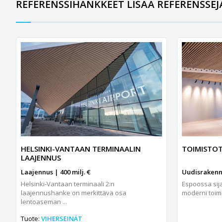
REFERENSSIHANKKEET LISÄÄ REFERENSSEJ
HELSINKI-VANTAAN TERMINAALIN
TOIMISTO
LAAJENNUS
Laajennus | 400 milj. €
Uudisrakennu
Helsinki-Vantaan terminaali 2:n
Espoossa sij
laajennushanke on merkittävä osa
moderni toimi
lentoaseman ...
Tuote:
VIHERSEINÄT