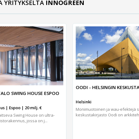
Ä YRITYKSELTÄ
INNOGREEN
OODI - HELSINGIN KESKUST
TALO SWING HOUSE ESPOO
Helsinki
s | Espoo | 20 milj. €
Monimuotoinen ja wau-efektejä s
keskustakirjasto Oodi on arkkiteht
aitseva Swing House on ultra-
storakennus, jossa on j...