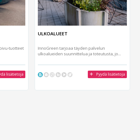
ULKOALUEET
oivu-tuotteet
InnoGreen tarjoaa täyden palvelun
ulkoalueiden suunnittelua ja toteutusta, jo...
dä lisätietoja
Pyydä lisätietoja