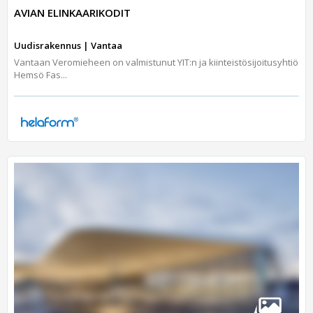
AVIAN ELINKAARIKODIT
Uudisrakennus | Vantaa
Vantaan Veromieheen on valmistunut YIT:n ja kiinteistösijoitusyhtiö
Hemsö Fas...