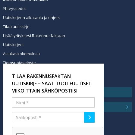
Yhteystiedot
Uutiskirjeen aikataulu ja ohjeet
Tilaa uutiskirje
Lisää yrityksesi Rakennusfaktaan
Uutiskirjeet
Asiakaskokemuksia
Tietosuojaseloste
Newsletter info in English
TILAA RAKENNUSFAKTAN
Tilaa uutiskirje
UUTISKIRJE – SAAT TUOTEUUTISET
VIIKOITTAIN SÄHKÖPOSTIISI