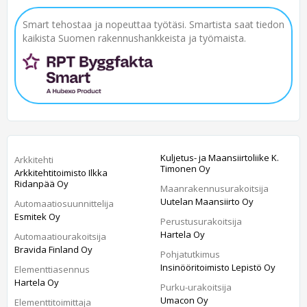
Smart tehostaa ja nopeuttaa työtäsi. Smartista saat tiedon
kaikista Suomen rakennushankkeista ja työmaista.
Kuljetus- ja Maansiirtoliike K.
Arkkitehti
Timonen Oy
Arkkitehtitoimisto Ilkka
Ridanpää Oy
Maanrakennusurakoitsija
Uutelan Maansiirto Oy
Automaatiosuunnittelija
Esmitek Oy
Perustusurakoitsija
Hartela Oy
Automaatiourakoitsija
Bravida Finland Oy
Pohjatutkimus
Insinööritoimisto Lepistö Oy
Elementtiasennus
Hartela Oy
Purku-urakoitsija
Umacon Oy
Elementtitoimittaja