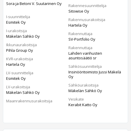
Sora ja Betoni V. Suutarinen Oy
Rakennesuunnittelija
Sitowise Oy
I-suunnittelija
Rakennusurakoitsija
Esmitek Oy
Hartela Oy
I-urakoitsija
Rakennuttaja
Mäkelän Sähkö Oy
SV-Portfolio Oy
Ikkunaurakoitsija
Rakennuttaja
Pihla Group Oy
Lahden vanhusten
asuntosäätiö sr
KVR-urakoitsija
Hartela Oy
Sähkösuunnittelija
Insinööritoimisto Jussi Mäkelä
LV-suunnittelija
Oy
Esmitek Oy
Sähköurakoitsija
LV-urakoitsija
Mäkelän Sähkö Oy
Mäkelän Sähkö Oy
Vesikate
Maanrakennusurakoitsija
Kerabit Katto Oy