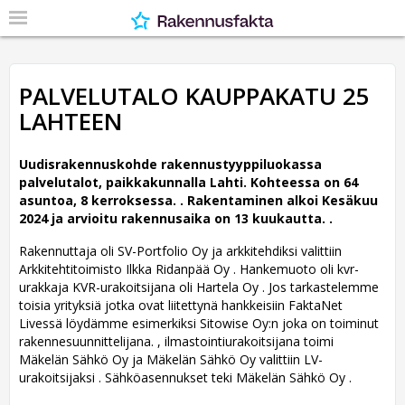
PALVELUTALO KAUPPAKATU 25
LAHTEEN
Uudisrakennuskohde rakennustyyppiluokassa
palvelutalot, paikkakunnalla Lahti. Kohteessa on 64
asuntoa, 8 kerroksessa. .
Rakentaminen alkoi Kesäkuu
2024 ja arvioitu rakennusaika on 13 kuukautta. .
Rakennuttaja oli SV-Portfolio Oy ja arkkitehdiksi valittiin
Arkkitehtitoimisto Ilkka Ridanpää Oy .
Hankemuoto oli kvr-
urakkaja KVR-urakoitsijana oli Hartela Oy . Jos tarkastelemme
toisia yrityksiä jotka ovat liitettynä hankkeisiin FaktaNet
Livessä löydämme esimerkiksi Sitowise Oy:n joka on toiminut
rakennesuunnittelijana. , ilmastointiurakoitsijana toimi
Mäkelän Sähkö Oy ja Mäkelän Sähkö Oy valittiin LV-
urakoitsijaksi . Sähköasennukset teki Mäkelän Sähkö Oy .