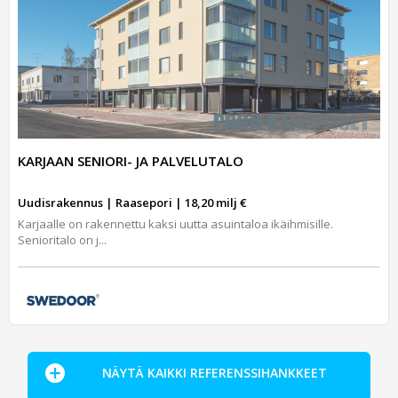
KARJAAN SENIORI- JA PALVELUTALO
Uudisrakennus | Raasepori | 18,20 milj €
Karjaalle on rakennettu kaksi uutta asuintaloa ikäihmisille.
Senioritalo on j...
NÄYTÄ KAIKKI REFERENSSIHANKKEET