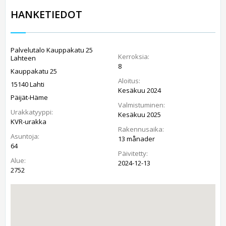
HANKETIEDOT
Palvelutalo Kauppakatu 25
Kerroksia:
Lahteen
8
Kauppakatu 25
Aloitus:
15140 Lahti
Kesäkuu 2024
Päijät-Häme
Valmistuminen:
Urakkatyyppi:
Kesäkuu 2025
KVR-urakka
Rakennusaika:
Asuntoja:
13 månader
64
Päivitetty:
Alue:
2024-12-13
2752