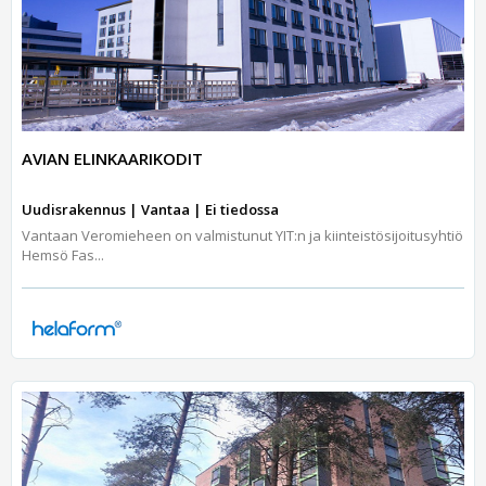
AVIAN ELINKAARIKODIT
Uudisrakennus | Vantaa | Ei tiedossa
Vantaan Veromieheen on valmistunut YIT:n ja kiinteistösijoitusyhtiö
Hemsö Fas...