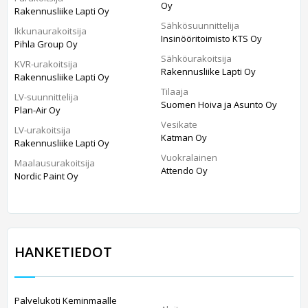
Oy
Rakennusliike Lapti Oy
Sähkösuunnittelija
Ikkunaurakoitsija
Insinööritoimisto KTS Oy
Pihla Group Oy
Sähköurakoitsija
KVR-urakoitsija
Rakennusliike Lapti Oy
Rakennusliike Lapti Oy
Tilaaja
LV-suunnittelija
Suomen Hoiva ja Asunto Oy
Plan-Air Oy
Vesikate
LV-urakoitsija
Katman Oy
Rakennusliike Lapti Oy
Vuokralainen
Maalausurakoitsija
Attendo Oy
Nordic Paint Oy
HANKETIEDOT
Palvelukoti Keminmaalle