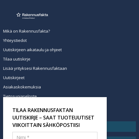
Mikä on Rakennusfakta?
Yhteystiedot
Uutiskirjeen aikataulu ja ohjeet
Tilaa uutiskirje
Lisää yrityksesi Rakennusfaktaan
Uutiskirjeet
Asiakaskokemuksia
Tietosuojaseloste
Newsletter info in English
TILAA RAKENNUSFAKTAN
Tilaa uutiskirje
UUTISKIRJE – SAAT TUOTEUUTISET
VIIKOITTAIN SÄHKÖPOSTIISI