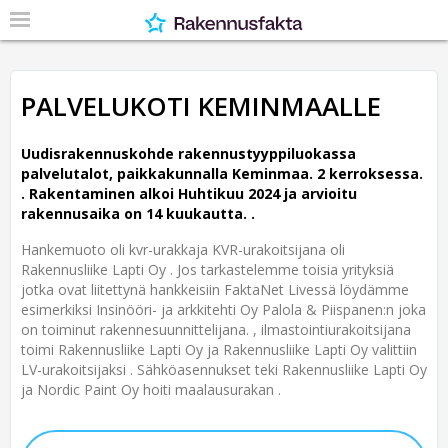
PALVELUKOTI KEMINMAALLE
Uudisrakennuskohde rakennustyyppiluokassa
palvelutalot, paikkakunnalla Keminmaa. 2 kerroksessa.
.
Rakentaminen alkoi Huhtikuu 2024 ja arvioitu
rakennusaika on 14 kuukautta. .
Hankemuoto oli kvr-urakkaja KVR-urakoitsijana oli
Rakennusliike Lapti Oy . Jos tarkastelemme toisia yrityksiä
jotka ovat liitettynä hankkeisiin FaktaNet Livessä löydämme
esimerkiksi Insinööri- ja arkkitehti Oy Palola & Piispanen:n joka
on toiminut rakennesuunnittelijana. , ilmastointiurakoitsijana
toimi Rakennusliike Lapti Oy ja Rakennusliike Lapti Oy valittiin
LV-urakoitsijaksi . Sähköasennukset teki Rakennusliike Lapti Oy
ja Nordic Paint Oy hoiti maalausurakan .