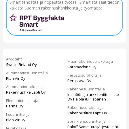
Smart tehostaa ja nopeuttaa työtäsi. Smartista saat tiedon
kaikista Suomen rakennushankkeista ja työmaista.
Arkkitehti
Maanrakennusurakoitsija
Sweco Finland Oy
Saramachine Oy
Automaatiosuunnittelija
Perustusurakoitsija
Plan-Air Oy
Perustava Oy
Automaatiourakoitsija
Rakennesuunnittelija
Rakennusliike Lapti Oy
Insinööri- ja arkkitehtitoimisto
Oy Palola & Piispanen
Elementtitoimittaja
Parma Oy
Rakennusurakoitsija
Rakennusliike Lapti Oy
I-suunnittelija
Plan-Air Oy
Sprinklerisuunnittelija
Paloff Sammutusjärjestelmät
I-urakoitsija