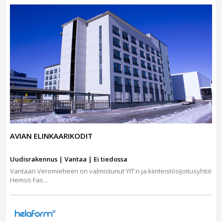
AVIAN ELINKAARIKODIT
Uudisrakennus | Vantaa | Ei tiedossa
Vantaan Veromieheen on valmistunut YIT:n ja kiinteistösijoitusyhtiö
Hemsö Fas...