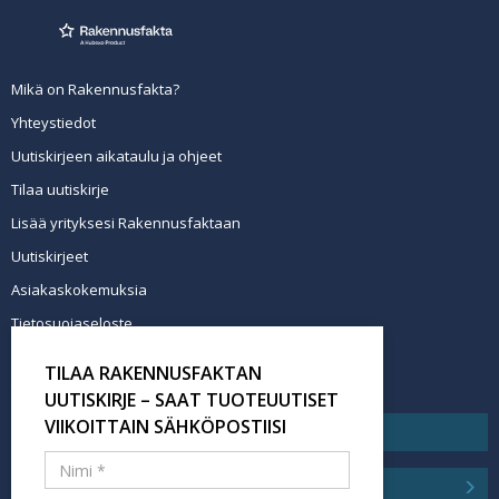
Mikä on Rakennusfakta?
Yhteystiedot
Uutiskirjeen aikataulu ja ohjeet
Tilaa uutiskirje
Lisää yrityksesi Rakennusfaktaan
Uutiskirjeet
Asiakaskokemuksia
Tietosuojaseloste
Newsletter info in English
TILAA RAKENNUSFAKTAN
Tilaa uutiskirje
UUTISKIRJE – SAAT TUOTEUUTISET
VIIKOITTAIN SÄHKÖPOSTIISI