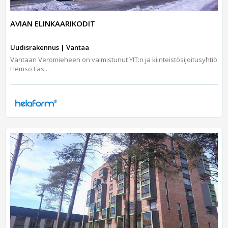
AVIAN ELINKAARIKODIT
Uudisrakennus | Vantaa
Vantaan Veromieheen on valmistunut YIT:n ja kiinteistösijoitusyhtiö
Hemsö Fas...