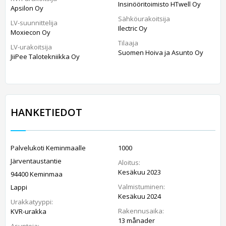
Insinööritoimisto HTwell Oy
Apsilon Oy
Sähköurakoitsija
LV-suunnittelija
Ilectric Oy
Moxiecon Oy
Tilaaja
LV-urakoitsija
Suomen Hoiva ja Asunto Oy
JiiPee Talotekniikka Oy
HANKETIEDOT
Palvelukoti Keminmaalle
1000
Järventaustantie
Aloitus:
Kesäkuu 2023
94400 Keminmaa
Valmistuminen:
Lappi
Kesäkuu 2024
Urakkatyyppi:
Rakennusaika:
KVR-urakka
13 månader
Asuntoja: