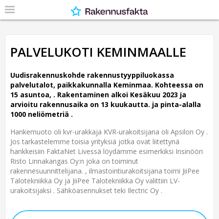
PALVELUKOTI KEMINMAALLE
Uudisrakennuskohde rakennustyyppiluokassa
palvelutalot, paikkakunnalla Keminmaa. Kohteessa on
15 asuntoa, .
Rakentaminen alkoi Kesäkuu 2023 ja
arvioitu rakennusaika on 13 kuukautta. ja pinta-alalla
1000 neliömetriä .
Hankemuoto oli kvr-urakkaja KVR-urakoitsijana oli Apsilon Oy .
Jos tarkastelemme toisia yrityksiä jotka ovat liitettynä
hankkeisiin FaktaNet Livessä löydämme esimerkiksi Insinööri
Risto Linnakangas Oy:n joka on toiminut
rakennesuunnittelijana. , ilmastointiurakoitsijana toimi JiiPee
Talotekniikka Oy ja JiiPee Talotekniikka Oy valittiin LV-
urakoitsijaksi . Sähköasennukset teki Ilectric Oy .