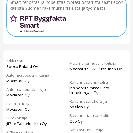
Smart tehostaa ja nopeuttaa työtäsi. Smartista saat tiedon
kaikista Suomen rakennushankkeista ja työmaista.
Arkkitehti
Maanrakennusurakoitsija
Sweco Finland Oy
Maansiirto J. & J. Kinnunen Oy
Automaatiosuunnittelija
Moxiecon Oy
Rakennesuunnittelija
Insinööritoimisto Risto
Automaatiourakoitsija
Linnakangas Oy
Moxiecon Oy
Rakennusurakoitsija
I-suunnittelija
Apsilon Oy
Moxiecon Oy
Rakennuttajakonsultti
I-urakoitsija
Qtio Oy
JiiPee Talotekniikka Oy
Sähkösuunnittelija
KVR-urakoitsija