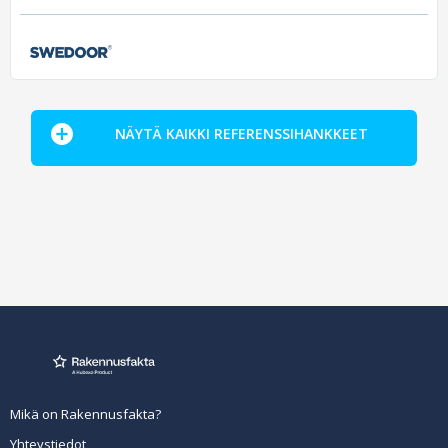
NÄYTÄ KAIKKI REFERENSSIHANKKEET
Mikä on Rakennusfakta?
Yhteystiedot