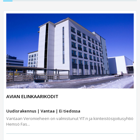
AVIAN ELINKAARIKODIT
Uudisrakennus | Vantaa | Ei tiedossa
Vantaan Veromieheen on valmistunut YIT:n ja kiinteistösijoitusyhtiö
Hemsö Fas...