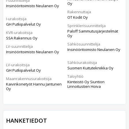
I-suunnittelija
Oy
Insinööritoimisto Neulanen Oy
Rakennuttaja
OT Kodit Oy
I-urakoitsija
GH Putkipalvelut Oy
Sprinklerisuunnittelija
Paloff Sammutusjärjestelmät
KVR-urakoitsija
Oy
SSA Rakennus Oy
Sähkösuunnittelija
LV-suunnittelija
Insinööritoimisto Neulanen Oy
Insinööritoimisto Neulanen Oy
Sähköurakoitsija
LV-urakoitsija
Suomen Kuitutekniikka Oy
GH Putkipalvelut Oy
Taloyhtiö
Maanrakennusurakoitsija
Kiinteistö Oy Siuntion
Kaivinkonetyöt Hannu Jantunen
Linnoitustien Hoiva
Oy
HANKETIEDOT