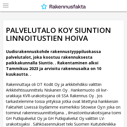
PALVELUTALO KOY SIUNTION
LINNOITUSTIEN HOIVA
Uudisrakennuskohde rakennustyyppiluokassa
palvelutalot, joka koostuu rakennuksesta
paikkakunnalla Siuntio. .
Rakentaminen alkoi
Tammikuu 2023 ja arvioitu rakennusaika on 10
kuukautta. .
Rakennuttaja oli OT Kodit Oy ja arkkitehdiksi valittiin
Arkkitehtisuunnittelu Niskanen Oy .
Hankemuoto oli kvr-
urakkaja KVR-urakoitsijana oli SSA Rakennus Oy . Jos
tarkastelemme toisia yrityksiä jotka ovat liitettynä hankkeisiin
FaktaNet Livessä löydämme esimerkiksi Sitowise Oy:n joka on
toiminut rakennesuunnittelijana. , ilmastointiurakoitsijana toimi
GH Putkipalvelut Oy ja GH Putkipalvelut Oy valittiin LV-
urakoitsijaksi . Sähköasennukset teki Suomen Kuitutekniikka