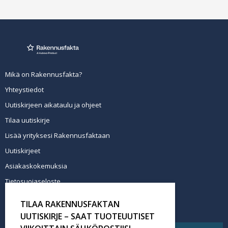
Mikä on Rakennusfakta?
Yhteystiedot
Uutiskirjeen aikataulu ja ohjeet
Tilaa uutiskirje
Lisää yrityksesi Rakennusfaktaan
Uutiskirjeet
Asiakaskokemuksia
Tietosuojaseloste
Newsletter info in English
TILAA RAKENNUSFAKTAN
Tilaa uutiskirje
UUTISKIRJE – SAAT TUOTEUUTISET