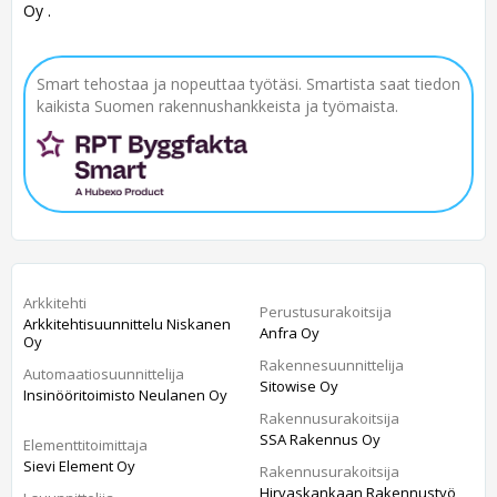
Oy .
Smart tehostaa ja nopeuttaa työtäsi. Smartista saat tiedon
kaikista Suomen rakennushankkeista ja työmaista.
Arkkitehti
Perustusurakoitsija
Arkkitehtisuunnittelu Niskanen
Anfra Oy
Oy
Rakennesuunnittelija
Automaatiosuunnittelija
Sitowise Oy
Insinööritoimisto Neulanen Oy
Rakennusurakoitsija
SSA Rakennus Oy
Elementtitoimittaja
Sievi Element Oy
Rakennusurakoitsija
Hirvaskankaan Rakennustyö