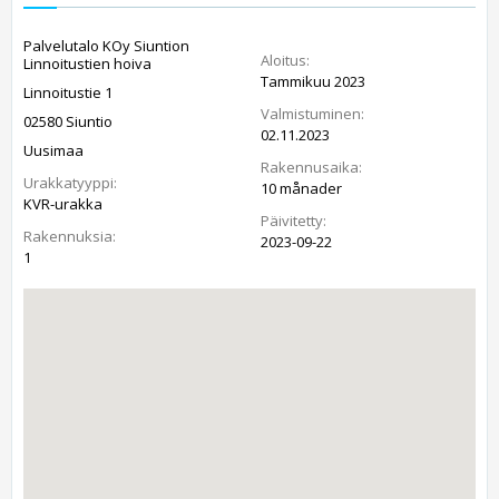
Palvelutalo KOy Siuntion
Aloitus:
Linnoitustien hoiva
Tammikuu 2023
Linnoitustie 1
Valmistuminen:
02580 Siuntio
02.11.2023
Uusimaa
Rakennusaika:
Urakkatyyppi:
10 månader
KVR-urakka
Päivitetty:
Rakennuksia:
2023-09-22
1