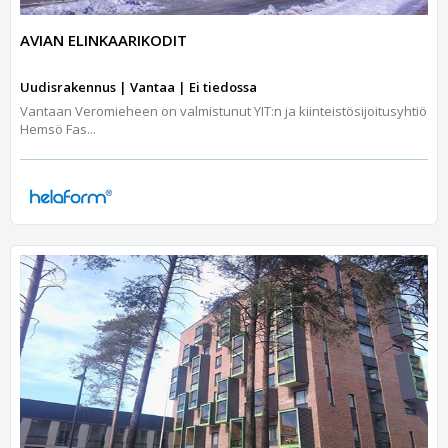
AVIAN ELINKAARIKODIT
Uudisrakennus | Vantaa | Ei tiedossa
Vantaan Veromieheen on valmistunut YIT:n ja kiinteistösijoitusyhtiö
Hemsö Fas...