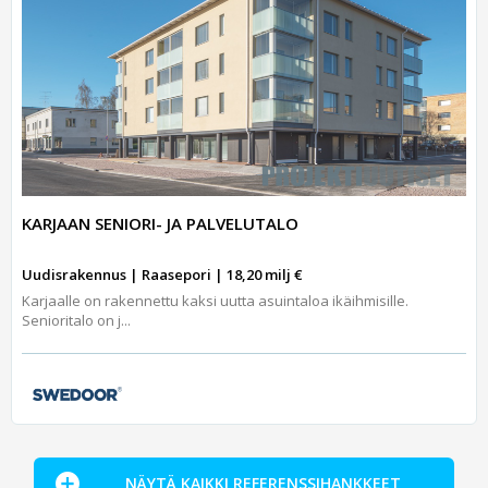
KARJAAN SENIORI- JA PALVELUTALO
Uudisrakennus | Raasepori | 18,20 milj €
Karjaalle on rakennettu kaksi uutta asuintaloa ikäihmisille.
Senioritalo on j...
NÄYTÄ KAIKKI REFERENSSIHANKKEET