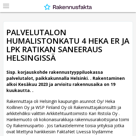
PALVELUTALON
HUMALISTONKATU 4 HEKA ER JA
LPK RATIKAN SANEERAUS
HELSINGISSÄ
Sisp. korjauskohde rakennustyyppiluokassa
palvelutalot, paikkakunnalla Helsinki. .
Rakentaminen
alkoi Kesäkuu 2023 ja arvioitu rakennusaika on 19
kuukautta. .
Rakennuttaja oli Helsingin kaupungin asunnot Oy/ Heka
Koillinen Oy ja WSP Finland Oy oli Rakennuttajakonsultti ja
arkkitehdiksi valittiin Arkkitehtuuritoimisto Kari Ristola Oy .
Hankemuoto oli kokonaisurakkaja rakennusurakoitsijana toimi
Oy Rakennuspartio . Jos tarkastelemme toisia yrityksiä jotka
ovat liitettynä hankkeisiin FaktaNet Livessä löydämme