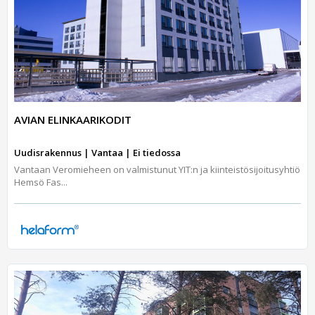
AVIAN ELINKAARIKODIT
Uudisrakennus | Vantaa | Ei tiedossa
Vantaan Veromieheen on valmistunut YIT:n ja kiinteistösijoitusyhtiö
Hemsö Fas...