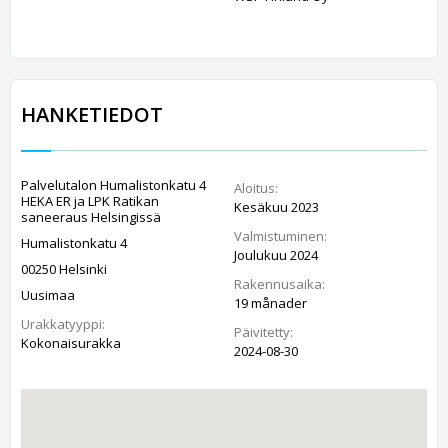
HANKETIEDOT
Palvelutalon Humalistonkatu 4
Aloitus:
HEKA ER ja LPK Ratikan
Kesäkuu 2023
saneeraus Helsingissä
Valmistuminen:
Humalistonkatu 4
Joulukuu 2024
00250 Helsinki
Rakennusaika:
Uusimaa
19 månader
Urakkatyyppi:
Päivitetty:
Kokonaisurakka
2024-08-30