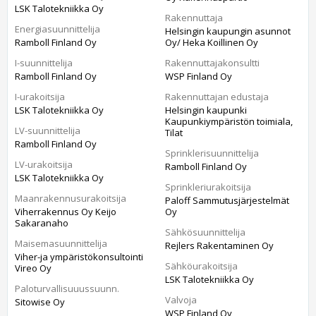
LSK Talotekniikka Oy
Rakennuttaja
Energiasuunnittelija
Helsingin kaupungin asunnot
Ramboll Finland Oy
Oy/ Heka Koillinen Oy
I-suunnittelija
Rakennuttajakonsultti
Ramboll Finland Oy
WSP Finland Oy
I-urakoitsija
Rakennuttajan edustaja
LSK Talotekniikka Oy
Helsingin kaupunki
Kaupunkiympäristön toimiala,
LV-suunnittelija
Tilat
Ramboll Finland Oy
Sprinklerisuunnittelija
LV-urakoitsija
Ramboll Finland Oy
LSK Talotekniikka Oy
Sprinkleriurakoitsija
Maanrakennusurakoitsija
Paloff Sammutusjärjestelmät
Viherrakennus Oy Keijo
Oy
Sakaranaho
Sähkösuunnittelija
Maisemasuunnittelija
Rejlers Rakentaminen Oy
Viher-ja ympäristökonsultointi
Sähköurakoitsija
Vireo Oy
LSK Talotekniikka Oy
Paloturvallisuuussuunn.
Valvoja
Sitowise Oy
WSP Finland Oy