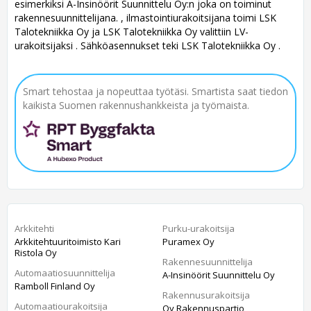
esimerkiksi A-Insinöörit Suunnittelu Oy:n joka on toiminut
rakennesuunnittelijana. , ilmastointiurakoitsijana toimi LSK
Talotekniikka Oy ja LSK Talotekniikka Oy valittiin LV-
urakoitsijaksi . Sähköasennukset teki LSK Talotekniikka Oy .
Smart tehostaa ja nopeuttaa työtäsi. Smartista saat tiedon
kaikista Suomen rakennushankkeista ja työmaista.
Arkkitehti
Purku-urakoitsija
Arkkitehtuuritoimisto Kari
Puramex Oy
Ristola Oy
Rakennesuunnittelija
Automaatiosuunnittelija
A-Insinöörit Suunnittelu Oy
Ramboll Finland Oy
Rakennusurakoitsija
Automaatiourakoitsija
Oy Rakennuspartio