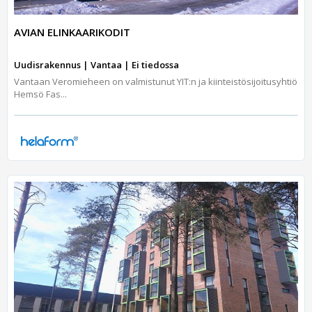
AVIAN ELINKAARIKODIT
Uudisrakennus | Vantaa | Ei tiedossa
Vantaan Veromieheen on valmistunut YIT:n ja kiinteistösijoitusyhtiö
Hemsö Fas...