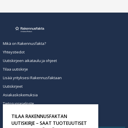
Mikä on Rakennusfakta?
Yhteystiedot
Uutiskirjeen aikataulu ja ohjeet
Tilaa uutiskirje
Lisää yrityksesi Rakennusfaktaan
Uutiskirjeet
Asiakaskokemuksia
Tietosuojaseloste
Newsletter info in English
TILAA RAKENNUSFAKTAN
Tilaa uutiskirje
UUTISKIRJE – SAAT TUOTEUUTISET