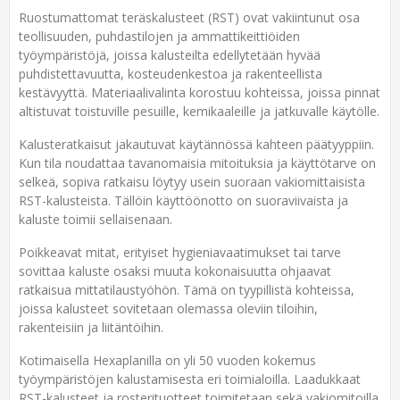
Ruostumattomat teräskalusteet (RST) ovat vakiintunut osa
teollisuuden, puhdastilojen ja ammattikeittiöiden
työympäristöjä, joissa kalusteilta edellytetään hyvää
puhdistettavuutta, kosteudenkestoa ja rakenteellista
kestävyyttä. Materiaalivalinta korostuu kohteissa, joissa pinnat
altistuvat toistuville pesuille, kemikaaleille ja jatkuvalle käytölle.
Kalusteratkaisut jakautuvat käytännössä kahteen päätyyppiin.
Kun tila noudattaa tavanomaisia mitoituksia ja käyttötarve on
selkeä, sopiva ratkaisu löytyy usein suoraan vakiomittaisista
RST-kalusteista. Tällöin käyttöönotto on suoraviivaista ja
kaluste toimii sellaisenaan.
Poikkeavat mitat, erityiset hygieniavaatimukset tai tarve
sovittaa kaluste osaksi muuta kokonaisuutta ohjaavat
ratkaisua mittatilaustyöhön. Tämä on tyypillistä kohteissa,
joissa kalusteet sovitetaan olemassa oleviin tiloihin,
rakenteisiin ja liitäntöihin.
Kotimaisella Hexaplanilla on yli 50 vuoden kokemus
työympäristöjen kalustamisesta eri toimialoilla. Laadukkaat
RST-kalusteet ja rosterituotteet toimitetaan sekä vakiomitoilla