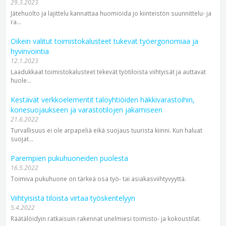
29.3.2023
Jätehuolto ja lajittelu kannattaa huomioida jo kiinteistön suunnittelu- ja
ra...
Oikein valitut toimistokalusteet tukevat työergonomiaa ja
hyvinvointia
12.1.2023
Laadukkaat toimistokalusteet tekevät työtiloista viihtyisät ja auttavat
huole...
Kestävät verkkoelementit taloyhtiöiden häkkivarastoihin,
konesuojaukseen ja varastotilojen jakamiseen
21.6.2022
Turvallisuus ei ole arpapeliä eikä suojaus tuurista kiinni. Kun haluat
suojat...
Parempien pukuhuoneiden puolesta
16.5.2022
Toimiva pukuhuone on tärkeä osa työ- tai asiakasviihtyvyyttä.
Viihtyisistä tiloista virtaa työskentelyyn
5.4.2022
Räätälöidyin ratkaisuin rakennat unelmiesi toimisto- ja kokoustilat.