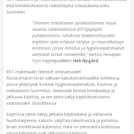
että kohdekohtaisesti räätälöityinä toteutuksina koko
Suomeen.
”
Olemme toteuttaneet asiakkaillemme muun
muassa sähkösäätöisiä RST-työpöytiä
puhdastiloihin, rullakoita lääketeollisuuden
käyttöön sekä erilaisia säilytys- ja tasoratkaisuja
kohteisiin, joissa mitoitus ja hygieniavaatimukset
asettavat tarkat reunaehdot,"
kertoo Hexaplan
Oy:n myyntipäällikkö
Heli Nygård
.
RST-materiaalin tekniset ominaisuudet
Ruostumaton teräs valitaan kalustemateriaaliksi kohteissa,
joissa yhdistyvät korkeat hygieniavaatimukset, kosteus ja
mekaaninen kuormitus. Materiaali kestää kemikaaleja ja
jatkuvaa käyttöä, ja sen pinta säilyy käyttökuntoisena
vaativissakin olosuhteissa.
Käytössä tämä näkyy pitkänä käyttöikänä ja vähäisenä
huoltotarpeena. Kaluste säilyttää rakenteensa ja pintansa
ilman merkittävää kulumista, mikä on olennaista kohteissa,
joissa kalusteet ovat jatkuvassa käytössä.