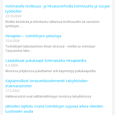
Kotimaisilla teollisuus- ja hitsausverhoilla toimivuutta ja suojaa
työtiloihin
23.10.2024
Etsitkö kestävää ja tehokasta ratkaisua teollisuuden tai varaston
työtilojen ...
Hexaplan— toimitilojesi pelastaja
15.4.2024
Toimitilojen kalustaminen ilman stressiä – meiltä se onnistuu!
Tarjoamme lähe...
Laadukkaat pukukaapit kotimaiselta Hexaplanilta
6.3.2024
Monissa yrityksissä päivittäinen arki käynnistyy pukukaapeilta.
Käytännölliset teräsverkkoelementit taloyhtiöiden
irtainvarastoihin
17.5.2023
Häkkivarastot ovat välttämättömyys monissa taloyhtiöissä
Jätteiden lajittelu osana toimitilojen sujuvaa arkea oikeiden
tuotteiden avulla