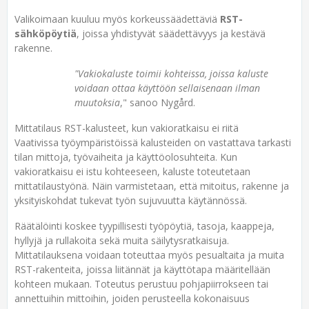
Valikoimaan kuuluu myös korkeussäädettäviä
RST-
sähköpöytiä
, joissa yhdistyvät säädettävyys ja kestävä
rakenne.
"Vakiokaluste toimii kohteissa, joissa kaluste
voidaan ottaa käyttöön sellaisenaan ilman
muutoksia
," sanoo Nygård.
Mittatilaus RST-kalusteet, kun vakioratkaisu ei riitä
Vaativissa työympäristöissä kalusteiden on vastattava tarkasti
tilan mittoja, työvaiheita ja käyttöolosuhteita. Kun
vakioratkaisu ei istu kohteeseen, kaluste toteutetaan
mittatilaustyönä. Näin varmistetaan, että mitoitus, rakenne ja
yksityiskohdat tukevat työn sujuvuutta käytännössä.
Räätälöinti koskee tyypillisesti työpöytiä, tasoja, kaappeja,
hyllyjä ja rullakoita sekä muita säilytysratkaisuja.
Mittatilauksena voidaan toteuttaa myös pesualtaita ja muita
RST-rakenteita, joissa liitännät ja käyttötapa määritellään
kohteen mukaan. Toteutus perustuu pohjapiirrokseen tai
annettuihin mittoihin, joiden perusteella kokonaisuus