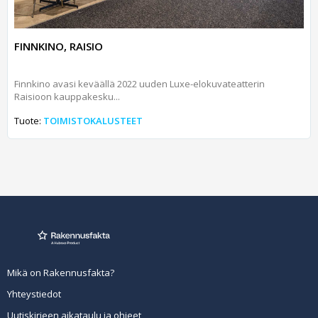
FINNKINO, RAISIO
Finnkino avasi keväällä 2022 uuden Luxe-elokuvateatterin
Raisioon kauppakesku...
Tuote:
TOIMISTOKALUSTEET
Mikä on Rakennusfakta?
Yhteystiedot
Uutiskirjeen aikataulu ja ohjeet