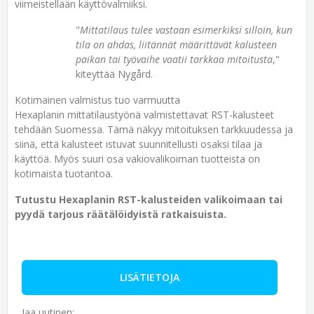
viimeistellään käyttövalmiiksi.
"
Mittatilaus tulee vastaan esimerkiksi silloin, kun
tila on ahdas, liitännät määrittävät kalusteen
paikan tai työvaihe vaatii tarkkaa mitoitusta
,"
kiteyttää Nygård.
Kotimainen valmistus tuo varmuutta
Hexaplanin mittatilaustyönä valmistettavat RST-kalusteet
tehdään Suomessa. Tämä näkyy mitoituksen tarkkuudessa ja
siinä, että kalusteet istuvat suunnitellusti osaksi tilaa ja
käyttöä. Myös suuri osa vakiovalikoiman tuotteista on
kotimaista tuotantoa.
Tutustu Hexaplanin RST-kalusteiden valikoimaan tai
pyydä tarjous räätälöidyistä ratkaisuista.
LISÄTIETOJA
Jaa uutinen: