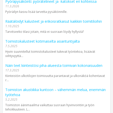
Pyöräpysäköinti: pyörätelineet ja -katokset eri kohteissa
11.3.2026
Pyöräilyn kasvu lisää tarvetta pysäköinnille.
Räätälöidyt kalusteet ja erikoisratkaisut kaikkiin toimitiloihin
1.10.2025
Tarvitseeko tilasi jotain, mitä ei suoraan löydy hyllystä?
Toimistokalusteet kotimaiselta asiantuntijalta
7.5.2025
Hyvin suunnitellut toimistokalusteet tukevat työntekoa, lisäävät
viihtyvyyttä...
Näin teet kiinteistösi piha-alueesta toimivan kokonaisuuden
17.3.2025
Kiinteistön ulkotilojen toimivuutta parantavat ja ulko­näköä kohentavat
r...
Toimiston akustiikka kuntoon – vähemmän melua, enemmän
työtehoa
5.2.2025
Toimiston äänimaailma vaikuttaa suoraan hyvinvointiin ja työn
tehokkuuteen. L...