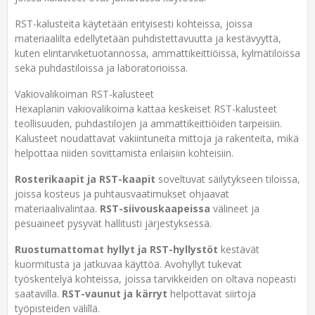
RST-kalusteita käytetään erityisesti kohteissa, joissa
materiaalilta edellytetään puhdistettavuutta ja kestävyyttä,
kuten elintarviketuotannossa, ammattikeittiöissä, kylmätiloissa
sekä puhdastiloissa ja laboratorioissa.
Vakiovalikoiman RST-kalusteet
Hexaplanin vakiovalikoima kattaa keskeiset RST-kalusteet
teollisuuden, puhdastilojen ja ammattikeittiöiden tarpeisiin.
Kalusteet noudattavat vakiintuneita mittoja ja rakenteita, mikä
helpottaa niiden sovittamista erilaisiin kohteisiin.
Rosterikaapit ja RST-kaapit
soveltuvat säilytykseen tiloissa,
joissa kosteus ja puhtausvaatimukset ohjaavat
materiaalivalintaa.
RST-siivouskaapeissa
välineet ja
pesuaineet pysyvät hallitusti järjestyksessä.
Ruostumattomat hyllyt ja RST-hyllystöt
kestävät
kuormitusta ja jatkuvaa käyttöä. Avohyllyt tukevat
työskentelyä kohteissa, joissa tarvikkeiden on oltava nopeasti
saatavilla.
RST-vaunut ja kärryt
helpottavat siirtoja
työpisteiden välillä.