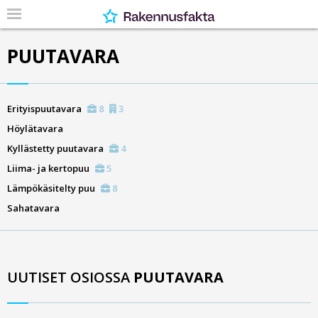
PUUTAVARA
Erityispuutavara
8
3
Höylätavara
Kyllästetty puutavara
4
Liima- ja kertopuu
5
Lämpökäsitelty puu
8
Sahatavara
UUTISET OSIOSSA
PUUTAVARA