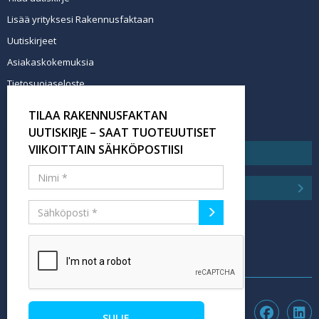
Lisää yrityksesi Rakennusfaktaan
Uutiskirjeet
Asiakaskokemuksia
Tietosuojaseloste
Newsletter info in English
TILAA RAKENNUSFAKTAN
Tilaa uutiskirje
UUTISKIRJE – SAAT TUOTEUUTISET
VIIKOITTAIN SÄHKÖPOSTIISI
SULJE