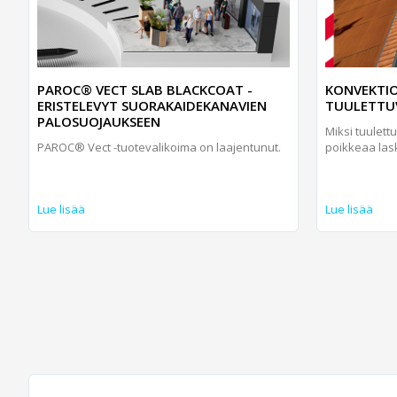
PAROC® VECT SLAB BLACKCOAT -
KONVEKTIO
ERISTELEVYT SUORAKAIDEKANAVIEN
TUULETTUV
PALOSUOJAUKSEEN
Miksi tuulett
PAROC® Vect -tuotevalikoima on laajentunut.
poikkeaa las
Lue lisää
Lue lisää