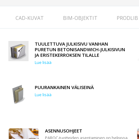
CAD-KUVAT
BIM-OBJEKTIT
PRODLIB
TUULETTUVA JULKISIVU VANHAN
PURETUN BETONISANDWICH-JULKISIVUN
JA ERISTEKERROKSEN TILALLE
Lue lisää
PUURANKAINEN VÄLISEINÄ
Lue lisää
ASENNUSOHJEET
PAROC-tuotteiden asentaminen on helppoa.