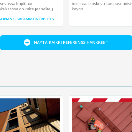
toimintaa koskeva kampusuudist
itsevassa Kupittaan
käynn...
kuksessa on kaksi jäähallia, j...
EINÄN LISÄLÄMMÖNERISTYS
NÄYTÄ KAIKKI REFERENSSIHANKKEET