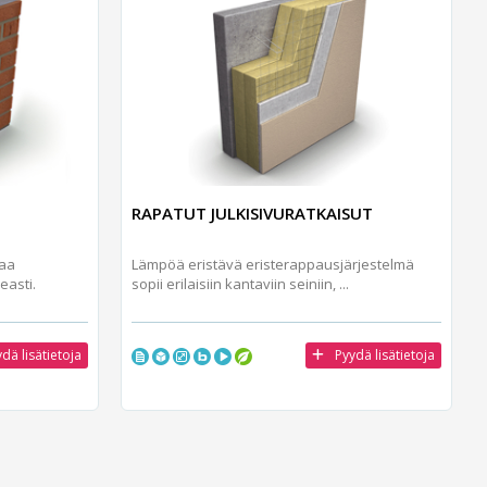
RAPATUT JULKISIVURATKAISUT
taa
Lämpöä eristävä eristerappausjärjestelmä
easti.
sopii erilaisiin kantaviin seiniin, ...
dä lisätietoja
Pyydä lisätietoja