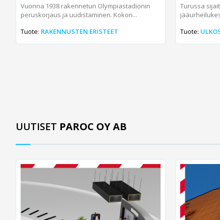
Vuonna 1938 rakennetun Olympiastadionin
Turussa sija
peruskorjaus ja uudistaminen. Kokon...
jääurheilukes
Tuote:
RAKENNUSTEN ERISTEET
Tuote:
ULKOS
UUTISET
PAROC OY AB