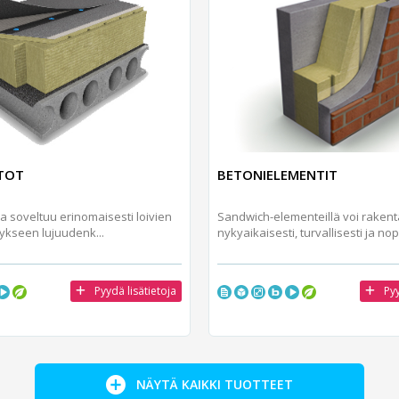
TOT
BETONIELEMENTIT
la soveltuu erinomaisesti loivien
Sandwich-elementeillä voi raken
tykseen lujuudenk...
nykyaikaisesti, turvallisesti ja nop
Pyydä lisätietoja
Pyy
NÄYTÄ KAIKKI TUOTTEET