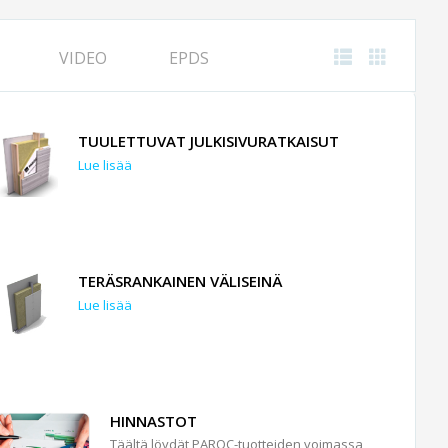
VIDEO
EPDS
TUULETTUVAT JULKISIVURATKAISUT
Lue lisää
TERÄSRANKAINEN VÄLISEINÄ
Lue lisää
HINNASTOT
Täältä löydät PAROC-tuotteiden voimassa