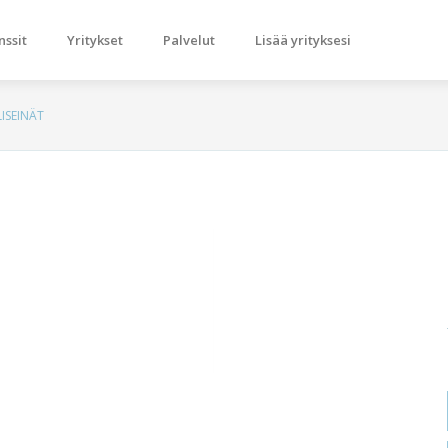
nssit
Yritykset
Palvelut
Lisää yrityksesi
ISEINÄT