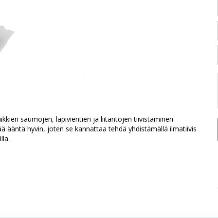
kkien saumojen, läpivientien ja liitäntöjen tiivistäminen
ä ääntä hyvin, joten se kannattaa tehdä yhdistämällä ilmatiivis
lla.