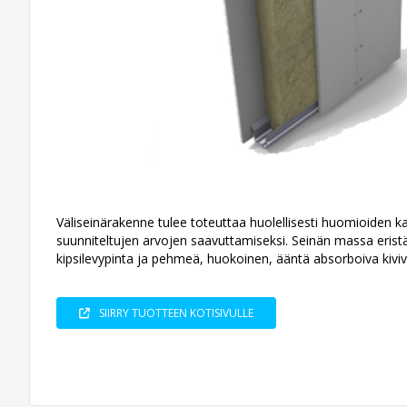
Väliseinärakenne tulee toteuttaa huolellisesti huomioiden kai
suunniteltujen arvojen saavuttamiseksi. Seinän massa eristä
kipsilevypinta ja pehmeä, huokoinen, ääntä absorboiva kivivi
SIIRRY TUOTTEEN KOTISIVULLE