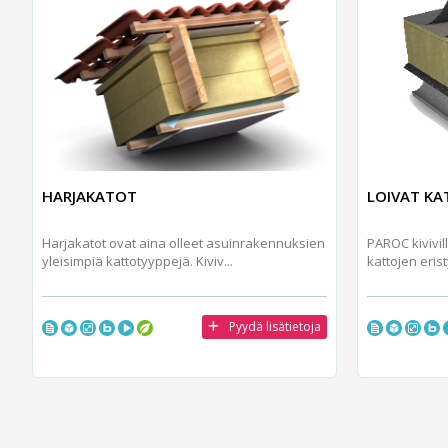
HARJAKATOT
LOIVAT KA
Harjakatot ovat aina olleet asuinrakennuksien
PAROC kivivil
yleisimpiä kattotyyppejä. Kiviv...
kattojen eris
Pyydä lisätietoja