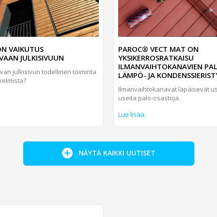
N VAIKUTUS
PAROC® VECT MAT ON
AAN JULKISIVUUN
YKSIKERROSRATKAISU
ILMANVAIHTOKANAVIEN PAL
uvan julkisivun todellinen toiminta
LÄMPÖ- JA KONDENSSIERIST
kelmista?
Ilmanvaihtokanavat läpäisevät u
useita palo-osastoja.
Lue lisää
NÄYTÄ KAIKKI UUTISET