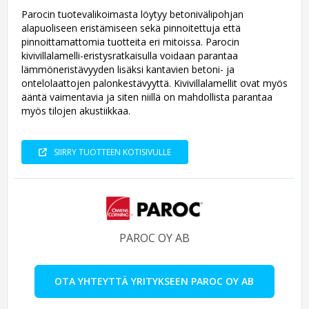
Parocin tuotevalikoimasta löytyy betonivälipohjan
alapuoliseen eristämiseen sekä pinnoitettuja että
pinnoittamattomia tuotteita eri mitoissa. Parocin
kivivillalamelli-eristysratkaisulla voidaan parantaa
lämmöneristävyyden lisäksi kantavien betoni- ja
ontelolaattojen palonkestävyyttä. Kivivillalamellit ovat myös
ääntä vaimentavia ja siten niillä on mahdollista parantaa
myös tilojen akustiikkaa.
SIIRRY TUOTTEEN KOTISIVULLE
PAROC OY AB
OTA YHTEYTTÄ YRITYKSEEN PAROC OY AB