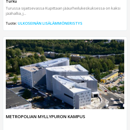
Turku
Turussa sijaitsevassa Kupittaan jääurheilukeskuksessa on kaksi
jäähallia, j...
Tuote:
ULKOSEINÄN LISÄLÄMMÖNERISTYS
METROPOLIAN MYLLYPURON KAMPUS