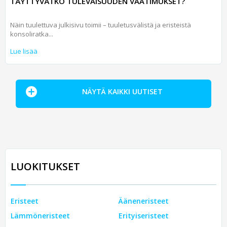
TÄYTTYVÄTKÖ TULEVAISUUDEN VAATIMUKSET?
Näin tuulettuva julkisivu toimii – tuuletusvälistä ja eristeistä
konsoliratka...
Lue lisää
NÄYTÄ KAIKKI UUTISET
LUOKITUKSET
Eristeet
Ääneneristeet
Lämmöneristeet
Erityiseristeet