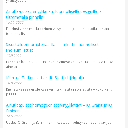
yhdistyvät ...
Ainutlaatuiset vinyylilankut luonnollisella designilla ja
ultramatalla pinnalla
15.11.2022
Eksklusiivinen modulaarinen vinyylilattia, jossa muotoilu kohtaa
toiminnallis...
Sisusta luonnomateriaalilla – Tarkettin luonnolliset
linoleumilattiat
13.9.2022
Lähes kaikki Tarkettin linoleumin ainesosat ovat luonnollisia raaka-
aineita,...
Kierrätä Tarkett-lattiasi ReStart-ohjelmalla
16.8.2022
Kierrätyksessä ei ole kyse vain teknisistä ratkaisuista – koko ketjun
pitää t...
Ainutlaatuiset homogeeniset vinyylilattiat – iQ Granit ja iQ
Eminent
24.5.2022
Uudet iQ Granit ja iQ Eminent – kestävän kehityksen edelläkävijät.