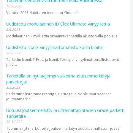
Tarkettin kierrätettäviä tuotteita esillä Habitaressa
13.9.2023
Vuoden 2023 Habitaren teema on Yhdessä.
Uudistettu modulaarinen iD Click Ultimate -vinyylilattia
6.9.2023
Modulaarinen vinyylilattia sisäänrakennetulla akustoivalla pohjalla.
Uudistettu Iconik-vinyylimatto­mallisto kodin tiloihin
30.8.2023
Tarkettin Iconik T-Extra ja Iconik Texstyle -vinyylimattomallistot ovat
päivi...
Tarkettilla on nyt laajempi valikoima Joutsenmerkittyjä
parketteja!
3.5.2023
Parkettimallistomme Prestige, Heritage ja Noble ovat saaneet
Joutsenmerkin.
Uutuus! Joutsenmerkitty ja ultramattapintainen Grace-parketti
Tarkettilta
30.1.2023
Tuomme nyt markkinoille Joutsenmerkityn puulattiamalliston, jossa