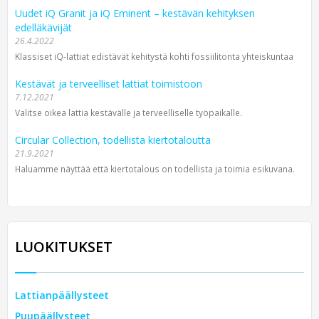
Uudet iQ Granit ja iQ Eminent – kestävän kehityksen
edelläkävijät
26.4.2022
Klassiset iQ-lattiat edistävät kehitystä kohti fossiilitonta yhteiskuntaa
Kestävät ja terveelliset lattiat toimistoon
7.12.2021
Valitse oikea lattia kestävälle ja terveelliselle työpaikalle.
Circular Collection, todellista kiertotaloutta
21.9.2021
Haluamme näyttää että kiertotalous on todellista ja toimia esikuvana.
LUOKITUKSET
Lattianpäällysteet
Puupäällysteet