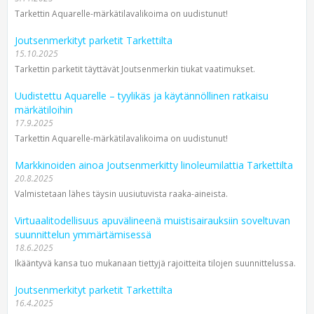
Tarkettin Aquarelle-märkätilavalikoima on uudistunut!
Joutsenmerkityt parketit Tarkettilta
15.10.2025
Tarkettin parketit täyttävät Joutsenmerkin tiukat vaatimukset.
Uudistettu Aquarelle – tyylikäs ja käytännöllinen ratkaisu
märkätiloihin
17.9.2025
Tarkettin Aquarelle-märkätilavalikoima on uudistunut!
Markkinoiden ainoa Joutsenmerkitty linoleumilattia Tarkettilta
20.8.2025
Valmistetaan lähes täysin uusiutuvista raaka-aineista.
Virtuaalitodellisuus apuvälineenä muistisairauksiin soveltuvan
suunnittelun ymmärtämisessä
18.6.2025
Ikääntyvä kansa tuo mukanaan tiettyjä rajoitteita tilojen suunnittelussa.
Joutsenmerkityt parketit Tarkettilta
16.4.2025