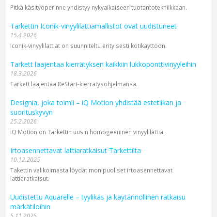
Pitkä käsityöperinne yhdistyy nykyaikaiseen tuotantotekniikkaan.
Tarkettin Iconik-vinyylilattiamallistot ovat uudistuneet
15.4.2026
Iconik-vinyylilattiat on suunniteltu erityisesti kotikäyttöön.
Tarkett laajentaa kierrätyksen kaikkiin lukkoponttivinyyleihin
18.3.2026
Tarkett laajentaa ReStart-kierrätysohjelmansa.
Designia, joka toimii – iQ Motion yhdistää estetiikan ja
suorituskyvyn
25.2.2026
iQ Motion on Tarkettin uusin homogeeninen vinyylilattia.
Irtoasennettavat lattiaratkaisut Tarkettilta
10.12.2025
Takettin valikoimasta löydät monipuoliset irtoasennettavat
lattiaratkaisut.
Uudistettu Aquarelle – tyylikäs ja käytännöllinen ratkaisu
märkätiloihin
5.11.2025