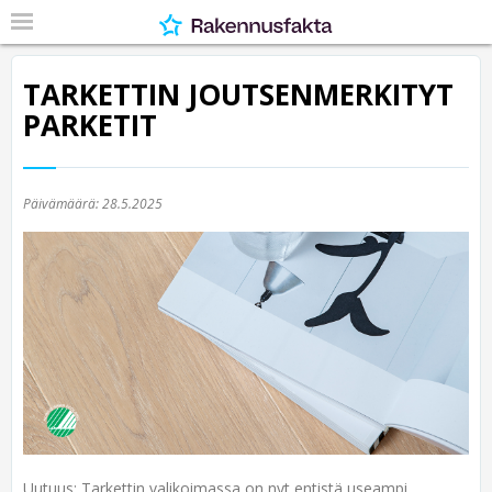
TARKETTIN JOUTSENMERKITYT
PARKETIT
Päivämäärä:
28.5.2025
Uutuus: Tarkettin valikoimassa on nyt entistä useampi