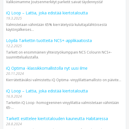
Valikoimamme Joutsenmerkityt parketit saivat täydennystä!
iQ Loop – Lattia, joka edistää kiertotaloutta
19.3.2025
Valmistetaan vähintään 65% kierrätetystä kuluttajalähtöisestä
käytönjälkeises...
Löydä Tarkettin tuotteita NCS+-applikaatiosta
12.2.2025
Tarkett on ensimmäinen yhteistyökumppani NCS Colourin NCS+-
suunnittelualustalla.
iQ Optima -klassikkomallistolla nyt uusi ilme
20.11.2024
Kierrätettäväksi valmistettu iQ Optima -vinyylilattia­mallisto on päivite...
iQ Loop – Lattia, joka edistää kiertotaloutta
16.9.2024
Tarkettin iQ Loop -homogeeninen vinyyli­lattia valmistetaan vähintään
65-...
Tarkett esittelee kiertotalouden kauneutta Habitaressa
28.8.2024