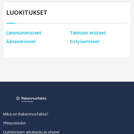
LUOKITUKSET
Lämmöneristeet
Tekniset eristeet
Ääneneristeet
Erityiseristeet
Mikä on Rakennusfakta?
Yhteystiedot
Uutiskirjeen aikataulu ja ohjeet