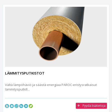
LÄMMITYSPUTKISTOT
Vältä lämpöhäviö ja säästä energiaa PAROC-eristysratkaisut
lämmitysputkill...
Pyydä lisätietoja