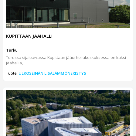
KUPITTAAN JÄÄHALLI
Turku
Turussa sijaitsevassa Kupittaan jääurheilukeskuksessa on kaksi
jäähallia, j...
Tuote:
ULKOSEINÄN LISÄLÄMMÖNERISTYS