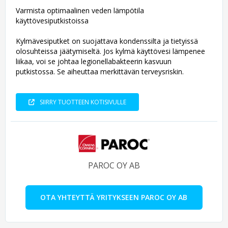
Varmista optimaalinen veden lämpötila
käyttövesiputkistoissa
Kylmävesiputket on suojattava kondenssilta ja tietyissä
olosuhteissa jäätymiseltä. Jos kylmä käyttövesi lämpenee
liikaa, voi se johtaa legionellabakteerin kasvuun
putkistossa. Se aiheuttaa merkittävän terveysriskin.
SIIRRY TUOTTEEN KOTISIVULLE
PAROC OY AB
OTA YHTEYTTÄ YRITYKSEEN PAROC OY AB