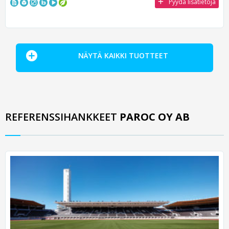
Pyydä lisätietoja
NÄYTÄ KAIKKI TUOTTEET
REFERENSSIHANKKEET
PAROC OY AB