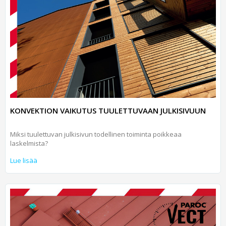
KONVEKTION VAIKUTUS TUULETTUVAAN JULKISIVUUN
Miksi tuulettuvan julkisivun todellinen toiminta poikkeaa
laskelmista?
Lue lisää