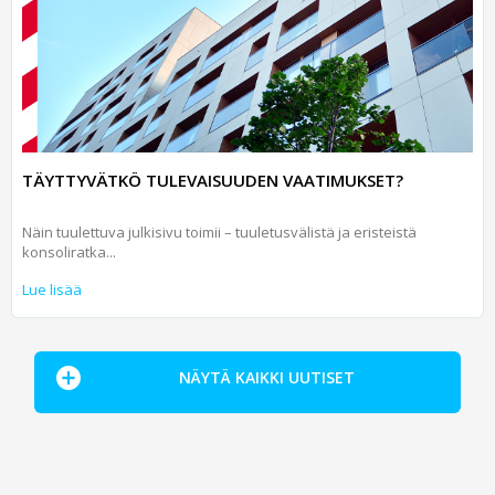
TÄYTTYVÄTKÖ TULEVAISUUDEN VAATIMUKSET?
Näin tuulettuva julkisivu toimii – tuuletusvälistä ja eristeistä
konsoliratka...
Lue lisää
NÄYTÄ KAIKKI UUTISET