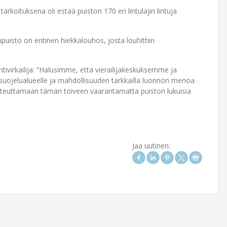
tarkoituksena oli estää puiston 170 eri lintulajin lintuja
puisto on entinen hiekkalouhos, josta louhittiin
ntivirkailija: ”Halusimme, että vierailijakeskuksemme ja
nsuojelualueelle ja mahdollisuuden tarkkailla luonnon menoa
oteuttamaan tämän toiveen vaarantamatta puiston lukuisia
Jaa uutinen: