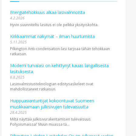
Energiatehokkuus alkaa lasivalinnoista
4.2.2026
Hyvin suunniteltu lasitus ei ole pelkkä yksityiskohta.
Kirkkaammat näkymät – ilman huurtumista
5.11.2025
Pilkington Anti-condensation-lasi tarjoaa tähän tehokkaan
ratkaisun.
Moderni turvalasi on kehittynyt kauas langallisesta
lasituksesta.
6.8.2025
Lasinvalmistusteknologian edistysaskeleet ovat
mahdollistaneet ratkaisun.
Huippuasiantuntijat kokoontuvat Suomeen
muokkaamaan julkisivujen tulevaisuutta
28.4.2025
Miltä näyttää julkisivurakentamisen tulevaisuus
Pohjoismaissa? Muun muassa tä...
Pilkington Lahden Lasitehdas Oy on julkaissut uuden