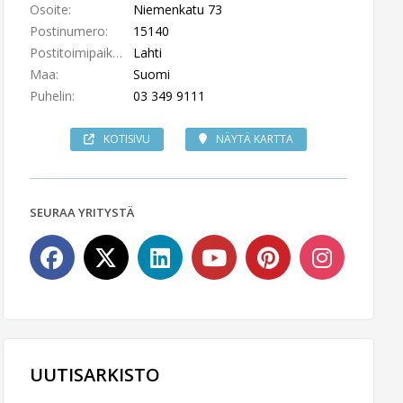
Osoite:
Niemenkatu 73
Postinumero:
15140
Postitoimipaikka:
Lahti
Maa:
Suomi
Puhelin:
03 349 9111
KOTISIVU
NÄYTÄ KARTTA
SEURAA YRITYSTÄ
UUTISARKISTO