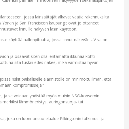
la kuitenkin parhaan mahdollisen näkyvyyden sekä lasipintojen
lanteeseen, jossa lainsäätäjät alkavat vaatia rakennuksilta
ew Yorkin ja San Franciscon kaupungit ovat jo ottaneet
ustavat linnuille näkyvän lasin käyttöön.
aste käyttää aallonpituutta, jossa linnut näkevän UV-valon
vion ja osaavat siten olla lentämättä ikkunaa kohti.
tsottuna sitä tuskin edes näkee, mikä varmistaa hyvän
issa riskit paikalliselle eläimistölle on minimoitu ilman, että
kemään kompromisseja.”
le, ja se voidaan yhdistää myös muihin NSG-konsernin
 esimerkiksi lämmöneristys, auringonsuoja- tai
a, joka on luonnonsuojelualue Pilkingtonin tutkimus- ja
.