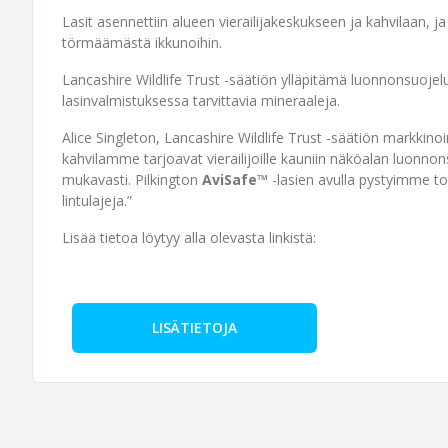
Lasit asennettiin alueen vierailijakeskukseen ja kahvilaan, ja 
törmäämästä ikkunoihin.
Lancashire Wildlife Trust -säätiön ylläpitämä luonnonsuojelu
lasinvalmistuksessa tarvittavia mineraaleja.
Alice Singleton, Lancashire Wildlife Trust -säätiön markkinoi
kahvilamme tarjoavat vierailijoille kauniin näköalan luonno
mukavasti. Pilkington
AviSafe™
-lasien avulla pystyimme t
lintulajeja.”
Lisää tietoa löytyy alla olevasta linkistä:
LISÄTIETOJA