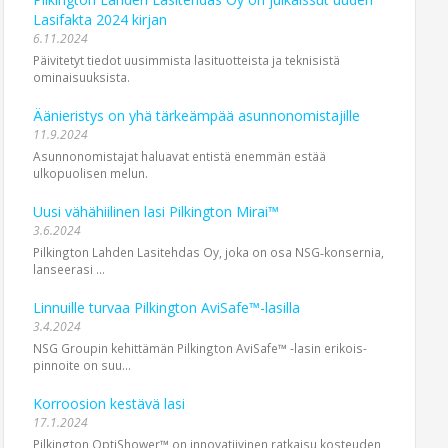
Lasifakta 2024 kirjan
6.11.2024
Päivitetyt tiedot uusimmista lasituotteista ja teknisistä
ominaisuuksista.
Äänieristys on yhä tärkeämpää asunnonomistajille
11.9.2024
Asunnonomistajat haluavat entistä enemmän estää
ulkopuolisen melun.
Uusi vähähiilinen lasi Pilkington Mirai™
3.6.2024
Pilkington Lahden Lasitehdas Oy, joka on osa NSG‑konsernia,
lanseerasi ...
Linnuille turvaa Pilkington AviSafe™-lasilla
3.4.2024
NSG Groupin kehittämän Pilkington AviSafe™ -lasin erikois­
pinnoite on suu...
Korroosion kestävä lasi
17.1.2024
Pilkington OptiShower™ on innovatiivinen ratkaisu kosteuden