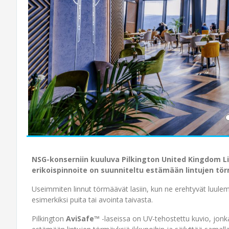
NSG-konserniin kuuluva Pilkington United Kingdom Li
erikoispinnoite on suunniteltu estämään lintujen tö
Useimmiten linnut törmäävät lasiin, kun ne erehtyvät luulema
esimerkiksi puita tai avointa taivasta.
Pilkington
AviSafe™
-laseissa on UV-tehostettu kuvio, jonk