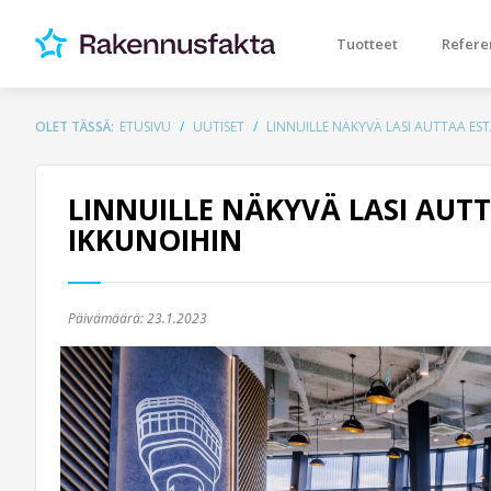
Tuotteet
Refere
OLET TÄSSÄ:
ETUSIVU
UUTISET
LINNUILLE NÄKYVÄ LASI AUTTAA E
LINNUILLE NÄKYVÄ LASI AU
IKKUNOIHIN
Päivämäärä:
23.1.2023