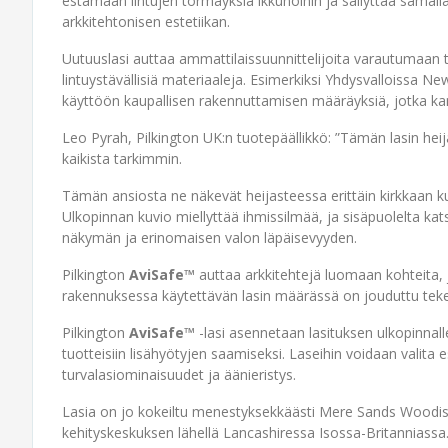
estämään lintujen törmäyksiä ikkunoihin ja säilyttää samal
arkkitehtonisen estetiikan.
Uutuuslasi auttaa ammattilaissuunnittelijoita varautumaan ti
lintuystävällisiä materiaaleja. Esimerkiksi Yhdysvalloissa N
käyttöön kaupallisen rakennuttamisen määräyksiä, jotka kann
Leo Pyrah, Pilkington UK:n tuotepäällikkö: ”Tämän lasin heij
kaikista tarkimmin.
Tämän ansiosta ne näkevät heijasteessa erittäin kirkkaan ku
Ulkopinnan kuvio miellyttää ihmissilmää, ja sisäpuolelta ka
näkymän ja erinomaisen valon läpäisevyyden.
Pilkington
AviSafe™
auttaa arkkitehtejä luomaan kohteita, jo
rakennuksessa käytettävän lasin määrässä on jouduttu te
Pilkington
AviSafe™
-lasi asennetaan lasituksen ulkopinnal
tuotteisiin lisähyötyjen saamiseksi. Laseihin voidaan valita
turvalasiominaisuudet ja äänieristys.
Lasia on jo kokeiltu menestyksekkäästi Mere Sands Woodiss
kehityskeskuksen lähellä Lancashiressa Isossa-Britanniassa