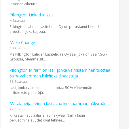
ja veden aiheutta...
Pilkington Linked In:ssä
7.12.2023
Pilkington Lahden Lasitehdas Oy on perustanut LinkedIn-
sivuston, joka tarjoaa...
Make Change
6.11.2023
Me Pilkington Lahden Lasitehdas Oy:ssa, joka on osa NSG –
Groupia, olemme sit...
Pilkington Mirai™ on lasi, jonka valmistaminen tuottaa
50 % vähemmän hiilidioksidipäästöjä
11.10.2023
Lasi, jonka valmistaminen tuottaa 50 % vähemmän
hiilidioksidipäästöjä.
Matalaheijasteinen lasi avaa kirkkaamman näkymän
17.5.2023
Kirkasta, neutraalia ja läpinäkyvää. Nämä lasin
perusominaisuudet ovat tehnee...