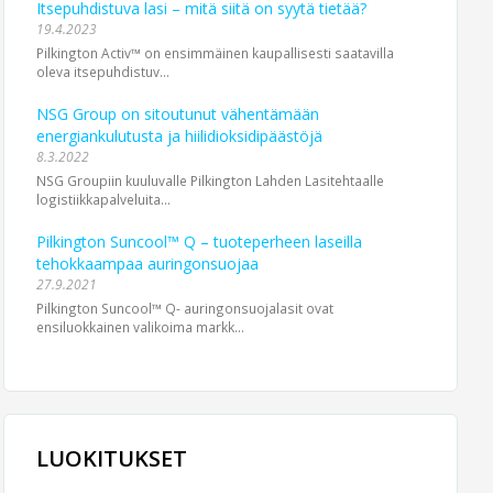
Itsepuhdistuva lasi – mitä siitä on syytä tietää?
19.4.2023
Pilkington Activ™ on ensimmäinen kaupallisesti saatavilla
oleva itsepuhdistuv...
NSG Group on sitoutunut vähentämään
energiankulutusta ja hiilidioksidipäästöjä
8.3.2022
NSG Groupiin kuuluvalle Pilkington Lahden Lasitehtaalle
logistiikkapalveluita...
Pilkington Suncool™ Q – tuoteperheen laseilla
tehokkaampaa auringonsuojaa
27.9.2021
Pilkington Suncool™ Q- auringonsuojalasit ovat
ensiluokkainen valikoima markk...
LUOKITUKSET