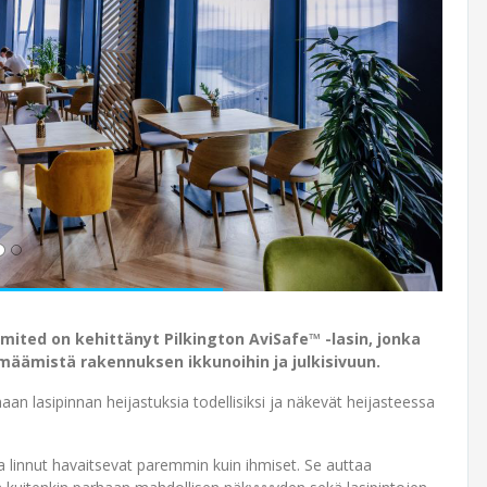
mited on kehittänyt Pilkington AviSafe™ -lasin, jonka
rmäämistä rakennuksen ikkunoihin ja julkisivuun.
an lasipinnan heijastuksia todellisiksi ja näkevät heijasteessa
a linnut havaitsevat paremmin kuin ihmiset. Se auttaa