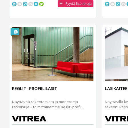
Pyydä lisätietoja
REGLIT -PROFIILILASIT
LASIKAITEE
Näyttävää rakentamista ja moderneja
Näyttävillä las
ratkaisuja – toimittamamme Reglit -profii...
rakennuksesi s