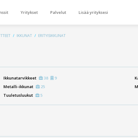
nssit
Yritykset
Palvelut
Lisää yrityksesi
TTEET
IKKUNAT
ERITYISIKKUNAT
Ikkunatarvikkeet
38
9
K
Metalli-ikkunat
25
M
Tuuletusluukut
5