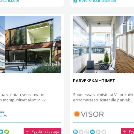
sihankkeet
Referenssihankkeet
PARVEKEKAIHTIMET
paa valintaa seuraavaan
Suomessa valmistetut Visor kaiht
in monipuoliset alumiini-ik...
erinomaisesti lasitetulle parvek...
Pyydä lisätietoja
Pyy