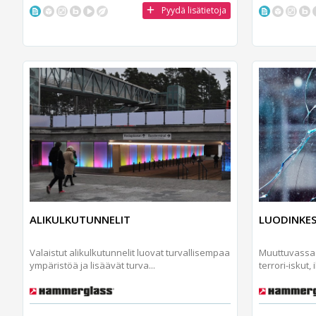
Pyydä lisätietoja
LUODINKES
ALIKULKUTUNNELIT
Muuttuvassa 
Valaistut alikulkutunnelit luovat turvallisempaa
terrori-iskut, 
ympäristöä ja lisäävät turva...