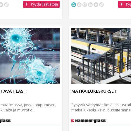
Pyydä lisätietoja
Pyy
TÄVÄT LASIT
MATKAILUKESKUKSET
maailmassa, jossa ampumiset,
Pysyviä särkymättömiä lasitusrat
ilkivalta ja murrot o...
matkailukeskuksiin, bussiterminaa