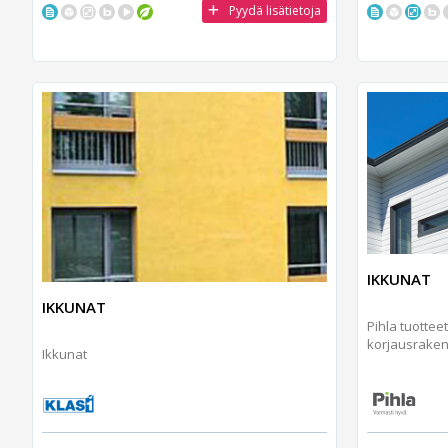
Pyydä lisätietoja
IKKUNAT
IKKUNAT
Pihla tuotteet
korjausrakenta
Ikkunat