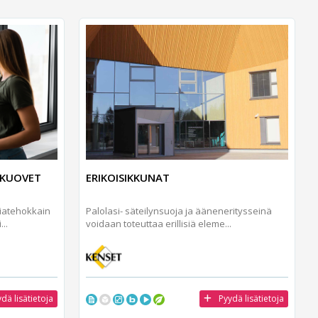
UKUOVET
ERIKOISIKKUNAT
iatehokkain
Palolasi- säteilynsuoja ja ääneneritysseinä
..
voidaan toteuttaa erillisiä eleme...
dä lisätietoja
Pyydä lisätietoja