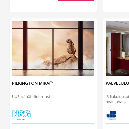
PALVELUL
PILKINGTON MIRAI™
JB-liukuluukut
UUSI vähähiilinen lasi
avautuvat jas