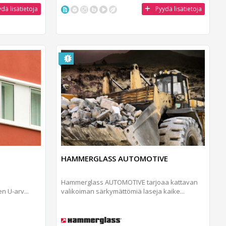
dä lisätietoja
Pyydä lisätietoja
HAMMERGLASS AUTOMOTIVE
Hammerglass AUTOMOTIVE tarjoaa kattavan
n U-arv...
valikoiman särkymättömiä laseja kaike...