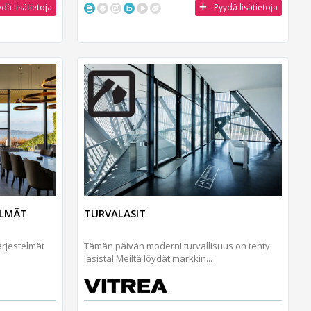
dä lisätietoja
Pyydä lisätietoja
ELMÄT
TURVALASIT
järjestelmät
Tämän päivän moderni turvallisuus on tehty
lasista! Meiltä löydät markkin...