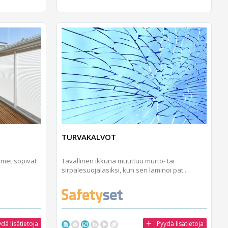
TURVAKALVOT
imet sopivat
Tavallinen ikkuna muuttuu murto- tai
sirpalesuojalasiksi, kun sen laminoi pat...
dä lisätietoja
Pyydä lisätietoja