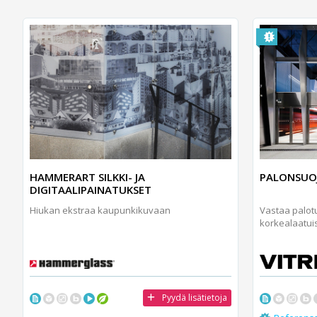
HAMMERART SILKKI- JA
PALONSUOJ
DIGITAALIPAINATUKSET
Hiukan ekstraa kaupunkikuvaan
Vastaa palotu
korkealaatuisi
Pyydä lisätietoja