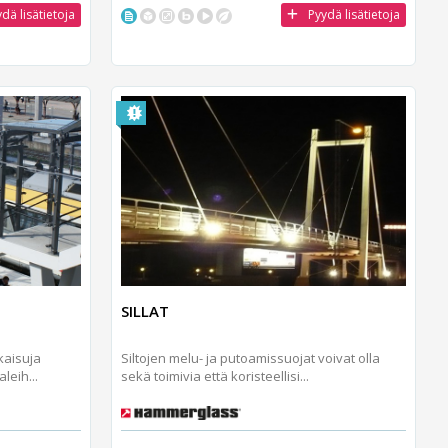
dä lisätietoja
Pyydä lisätietoja
SILLAT
kaisuja
Siltojen melu- ja putoamissuojat voivat olla
leih...
sekä toimivia että koristeellisi...