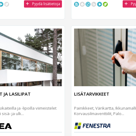
Pyydä lisätietoja
Pyy
T JA LASILIPAT
LISÄTARVIKKEET
ikaiteilla ja -lipoilla viimeistelet
Painikkeet, Värikartta, Ikkunamallit
isä- ja ulk...
Korvausilmaventtiilit, Palo...