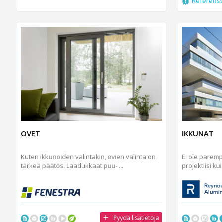
Referens
OVET
IKKUNAT
Kuten ikkunoiden valintakin, ovien valinta on
Ei ole parem
tärkeä päätös. Laadukkaat puu- ...
projektiisi ku
Pyydä lisätietoja