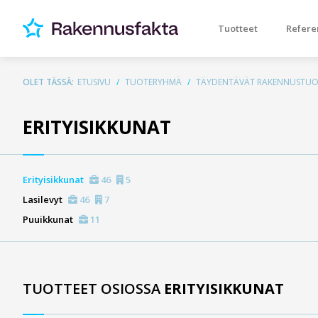
Tuotteet
Refere
OLET TÄSSÄ:
ETUSIVU
TUOTERYHMÄ
TÄYDENTÄVÄT RAKENNUSTUO
ERITYISIKKUNAT
Erityisikkunat
46
5
Lasilevyt
46
7
Puuikkunat
11
TUOTTEET OSIOSSA
ERITYISIKKUNAT