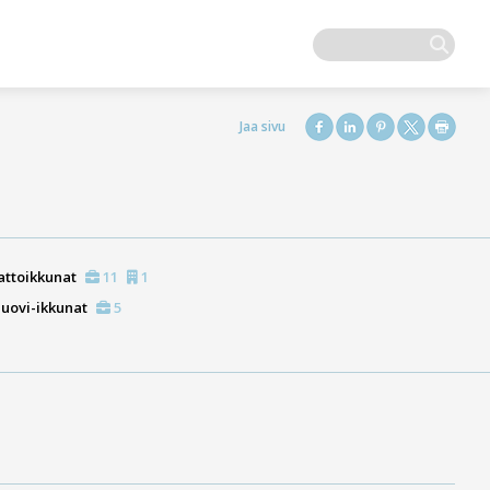
attoikkunat
11
1
uovi-ikkunat
5