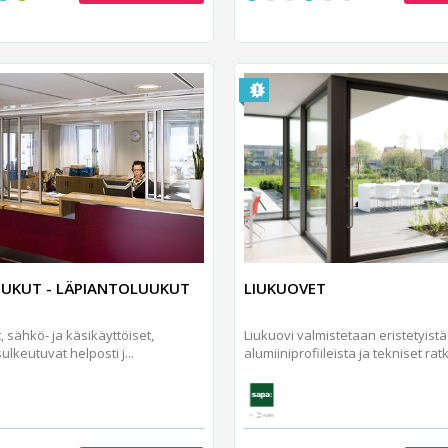
UUKUT - LÄPIANTOLUUKUT
LIUKUOVET
, sähkö- ja käsikäyttöiset,
Liukuovi valmistetaan eristetyistä
ulkeutuvat helposti j...
alumiiniprofiileista ja tekniset ratk