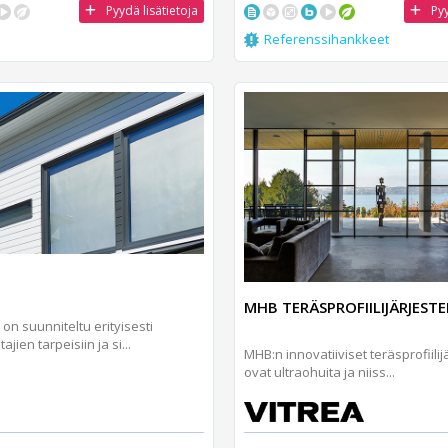
Pyydä lisätietoja
Pyy
Referenssihankkeet
MHB TERÄSPROFIILIJÄRJEST
 on suunniteltu erityisesti
jien tarpeisiin ja si...
MHB:n innovatiiviset teräsprofiili­
ovat ultraohuita ja niiss...