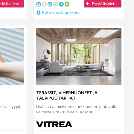
dä lisätietoja
Pyydä lisätietoja
Referenssihankkeet
TERASSIT, VIHERHUONEET JA
TALVIPUUTARHAT
, Lasityypit,
Lisätilaa asumiseen markkinoiden johtavalta
valmistajalta – tuo valo ja luont...