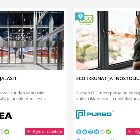
ALASIT
ECO-IKKUNAT JA -NOSTOLI
rvallisuuden vaateisiin
Purson ECO-tuoteperhe on energ
lla ja arkkitehtonisesti v...
valinta ikkunoihin ja nostoliukuovi.
Pyydä lisätietoja
Pyy