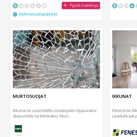
Pyydä lisätietoja
Referenssihankkeet
MURTOSUOJAT
IKKUNAT
Ikkuna on suunniteltu sisäänpäin riippuvaksi
Fenestran ik
alapuolelle tai kiinteäksi. Murt...
Laadukkaat pu